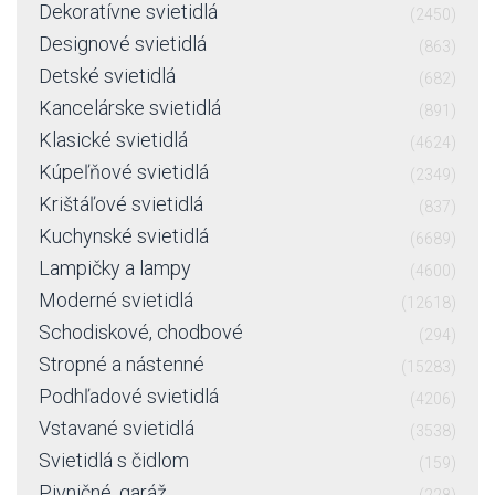
Dekoratívne svietidlá
(2450)
Designové svietidlá
(863)
Detské svietidlá
(682)
Kancelárske svietidlá
(891)
Klasické svietidlá
(4624)
Kúpeľňové svietidlá
(2349)
Krištáľové svietidlá
(837)
Kuchynské svietidlá
(6689)
Lampičky a lampy
(4600)
Moderné svietidlá
(12618)
Schodiskové, chodbové
(294)
Stropné a nástenné
(15283)
Podhľadové svietidlá
(4206)
Vstavané svietidlá
(3538)
Svietidlá s čidlom
(159)
Pivničné, garáž