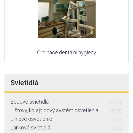
Ordinace dentální hygieny
Svietidlá
Bodové svietidlá
(7299)
Lištovy, koľajnicový systém osvetlenia
(5588)
Liniové osvetlenie
(1193)
Lankové svietidlá
(266)