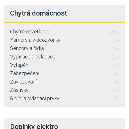
Chytrá domácnosť
Chytré osvetlenie
(270)
Kamery a videozvonky
(18)
Senzory a čidla
(16)
Vypínače a ovladače
(24)
Vytápění
(9)
Zabezpečení
(8)
Zavlažování
(1)
Zásuvky
(19)
Řídící a ovladací prvky
(7)
Doplnky elektro