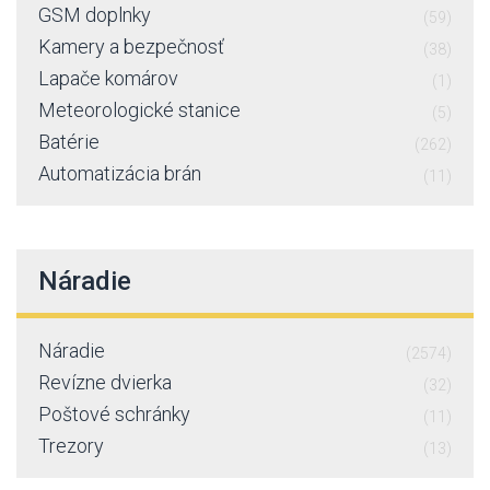
GSM doplnky
(59)
Kamery a bezpečnosť
(38)
Lapače komárov
(1)
Meteorologické stanice
(5)
Batérie
(262)
Automatizácia brán
(11)
Náradie
Náradie
(2574)
Revízne dvierka
(32)
Poštové schránky
(11)
Trezory
(13)