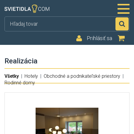
Hľ
Prihlásiť sa
Realizácia
Všetky
|
Hotely
|
Obchodné a podnikateľské priestory
|
Rodinné domy