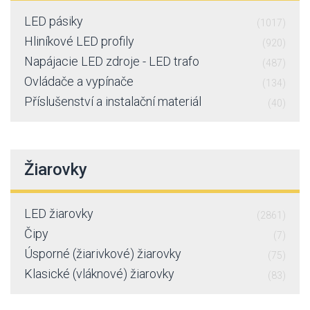
LED pásiky
(1017)
Hliníkové LED profily
(920)
Napájacie LED zdroje - LED trafo
(487)
Ovládače a vypínače
(134)
Příslušenství a instalační materiál
(40)
Žiarovky
LED žiarovky
(2861)
Čipy
(7)
Úsporné (žiarivkové) žiarovky
(75)
Klasické (vláknové) žiarovky
(83)