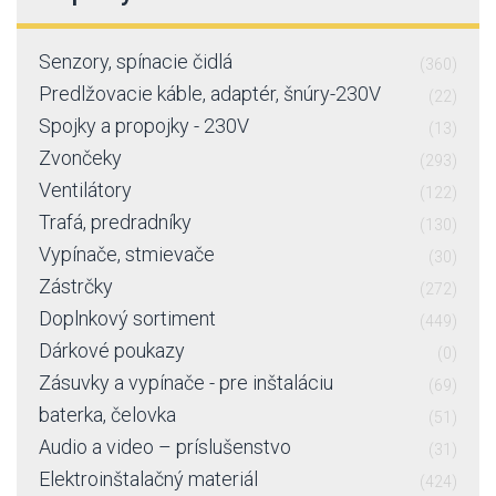
Senzory, spínacie čidlá
(360)
Predlžovacie káble, adaptér, šnúry-230V
(22)
Spojky a propojky - 230V
(13)
Zvončeky
(293)
Ventilátory
(122)
Trafá, predradníky
(130)
Vypínače, stmievače
(30)
Zástrčky
(272)
Doplnkový sortiment
(449)
Dárkové poukazy
(0)
Zásuvky a vypínače - pre inštaláciu
(69)
baterka, čelovka
(51)
Audio a video – príslušenstvo
(31)
Elektroinštalačný materiál
(424)