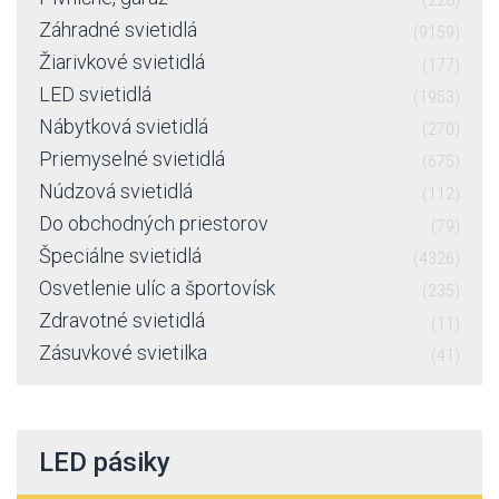
(228)
Záhradné svietidlá
(9159)
Žiarivkové svietidlá
(177)
LED svietidlá
(1953)
Nábytková svietidlá
(270)
Priemyselné svietidlá
(675)
Núdzová svietidlá
(112)
Do obchodných priestorov
(79)
Špeciálne svietidlá
(4326)
Osvetlenie ulíc a športovísk
(235)
Zdravotné svietidlá
(11)
Zásuvkové svietilka
(41)
LED pásiky