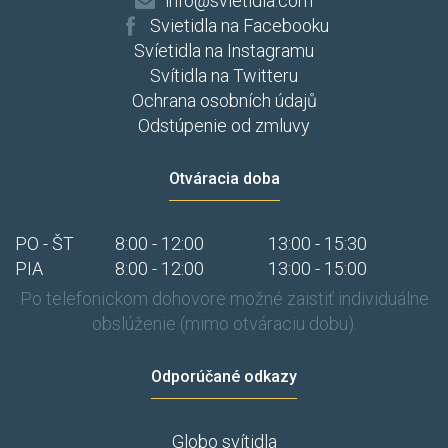
info@svietidla.com
Svietidla na Facebooku
Svíetidla na Instagramu
Svítidla na Twitteru
Ochrana osobních údajů
Odstúpenie od zmluvy
Otváracia doba
PO - ŠT
8:00 - 12:00
13:00 - 15:30
PIA
8:00 - 12:00
13:00 - 15:00
Po telefonickom dohovore možné zaistiť individuálne
obslúženie (mimo otváraciu dobu).
Odporúčané odkazy
Globo svítidla