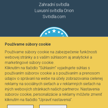
Zahradní svítidla
Luxusní svítidla Orion
Svitidla.com
Používame súbory cookie
Používame súbory cookie na zabezpečenie funkčnosti
webovej stránky a s vaším súhlasom aj analytické a
marketingové súbory cookie.
Kliknutím na tlačidlo "Súhlasím" vyjadrujete súhlas s
používaním súborov cookie a s používaním a prenosom
údajov o správaní na webe na účely zobrazovania cielenej
reklamy na sociálnych sieťach a v reklamných sieťach na
iných webových stránkach našich partnerov. Nastavenia
súborov cookie, personalizácie a reklamy môžete zmeniť
kliknutím na tlačidlo "Upraviť nastavenia".