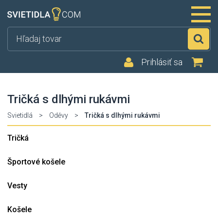
Hľ
Prihlásiť sa
Tričká s dlhými rukávmi
Svietidlá
>
Oděvy
>
Tričká s dlhými rukávmi
Tričká
Športové košele
Vesty
Košele