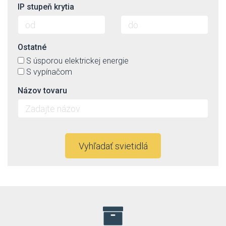
IP stupeň krytia
Ostatné
S úsporou elektrickej energie
S vypínačom
Názov tovaru
Vyhľadať svietidlá