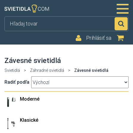
Hľ
Prihlásiť sa
Závesné svietidlá
Svietidlá
>
Záhradné svietidlá
>
Závesné svietidlá
Radiť podľa
Moderné
Klasické