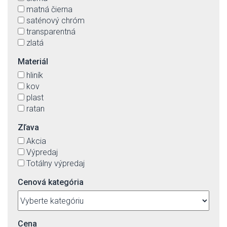
matná čierna
saténový chróm
transparentná
zlatá
Materiál
hliník
kov
plast
ratan
Zľava
Akcia
Výpredaj
Totálny výpredaj
Cenová kategória
Cena