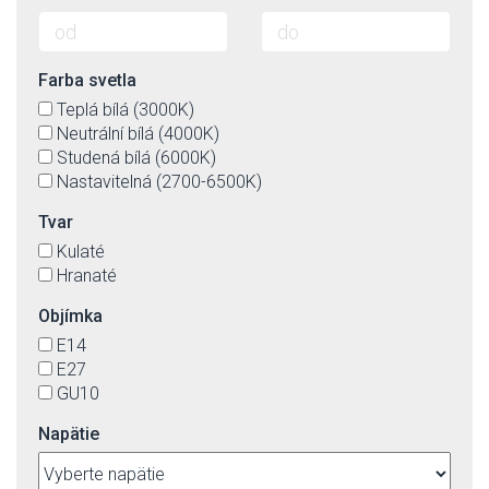
Farba svetla
Teplá bílá (3000K)
Neutrální bílá (4000K)
Studená bílá (6000K)
Nastavitelná (2700-6500K)
Tvar
Kulaté
Hranaté
Objímka
E14
E27
GU10
Napätie