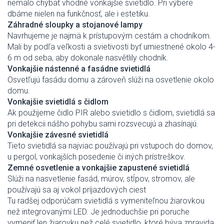
nemalo chýbať vhodné vonkajšie svietidlo. Pri výbere
dbáme nielen na funkčnosť, ale i estetiku.
Záhradné sloupky a stojanové lampy
Navrhujeme je najmä k prístupovým cestám a chodníkom.
Mali by podľa veľkosti a svietivosti byť umiestnené okolo 4-
6 m od seba, aby dokonale nasvětlily chodník.
Vonkajšie nástenné a fasádne svietidlá
Osvetľujú fasádu domu a zároveň slúži na osvetlenie okolo
domu.
Vonkajšie svietidlá s čidlom
Ak použijeme čidlo PIR alebo svietidlo s čidlom, svietidlá sa
pri detekcii nášho pohybu sami rozsvecujú a zhasínajú.
Vonkajšie závesné svietidlá
Tieto svietidlá sa najviac používajú pri vstupoch do domov,
u pergol, vonkajších posedenie či iných prístreškov.
Zemné osvetlenie a vonkajšie zapustené svietidlá
Slúži na nasvetlenie fasád, múrov, stĺpov, stromov, ale
používajú sa aj vokol príjazdových ciest
Tu radšej odporúčam svietidlá s vymeniteľnou žiarovkou
než integrovanými LED. Je jednoduchšie pri poruche
vymeniť len žiarovku než celé svietidlo, ktoré býva zpravida