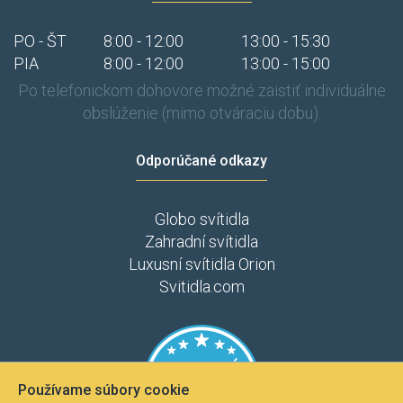
PO - ŠT
8:00 - 12:00
13:00 - 15:30
PIA
8:00 - 12:00
13:00 - 15:00
Po telefonickom dohovore možné zaistiť individuálne
obslúženie (mimo otváraciu dobu).
Odporúčané odkazy
Globo svítidla
Zahradní svítidla
Luxusní svítidla Orion
Svitidla.com
Používame súbory cookie