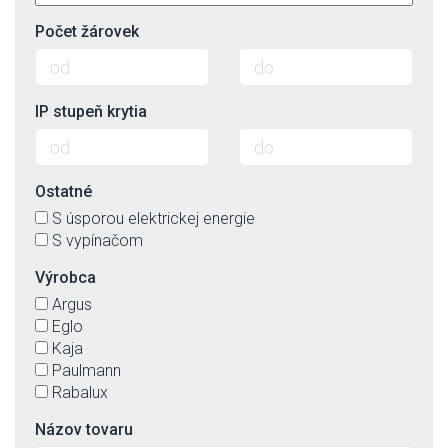
Počet žárovek
IP stupeň krytia
Ostatné
S úsporou elektrickej energie
S vypínačom
Výrobca
Argus
Eglo
Kaja
Paulmann
Rabalux
Názov tovaru