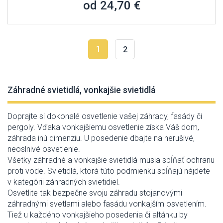
od 24,70 €
1
2
Záhradné svietidlá, vonkajšie svietidlá
Doprajte si dokonalé osvetlenie vašej záhrady, fasády či
pergoly. Vďaka vonkajšiemu osvetlenie získa Váš dom,
záhrada inú dimenziu. U posedenie dbajte na nerušivé,
neoslnivé osvetlenie.
Všetky záhradné a vonkajšie svietidlá musia spĺňať ochranu
proti vode. Svietidlá, ktorá túto podmienku spĺňajú nájdete
v kategórii záhradných svietidiel.
Osvetlite tak bezpečne svoju záhradu stojanovými
záhradnými svetlami alebo fasádu vonkajším osvetlením.
Tiež u každého vonkajšieho posedenia či altánku by