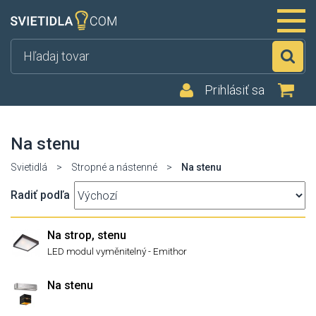
Hľ
Prihlásiť sa
Na stenu
Svietidlá
>
Stropné a nástenné
>
Na stenu
Radiť podľa
Na strop, stenu
LED modul vyměnitelný - Emithor
Na stenu