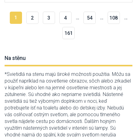
1
…
…
…
2
3
4
54
108
161
Na stěnu
*Svietidlá na stenu majú široké možnosti použitia. Môžu sa
použiť napríklad na osvetlenie obrazov, sôch alebo zrkadiel
v kúpeľni alebo len na jemné osvetlenie miestnosti a jej
zútulnenie. Sú vhodné ako nepriame svietidlá. Nástenné
svietidlá sú tiež výborným doplnkom v noci, keď
potrebujete ísť na toaletu alebo do detskej izby. Nebudú
vás oslňovať ostrým svetlom, ale pomocou tlmeného
svetla nájdete cestu po domácnosti. Ďalším hojným
využitím nástenných svietidiel v interiéri sú lampy. Sú
vhodné najmä do spální, kde svojím svetlom nerušia