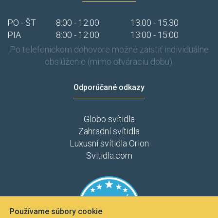
PO - ŠT
8:00 - 12:00
13:00 - 15:30
PIA
8:00 - 12:00
13:00 - 15:00
Po telefonickom dohovore možné zaistiť individuálne
obslúženie (mimo otváraciu dobu).
Odporúčané odkazy
Globo svítidla
Zahradní svítidla
Luxusní svítidla Orion
Svitidla.com
Používame súbory cookie