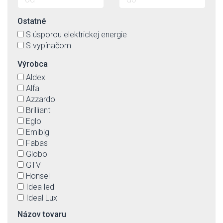
Ostatné
S úsporou elektrickej energie
S vypínačom
Výrobca
Aldex
Alfa
Azzardo
Brilliant
Eglo
Emibig
Fabas
Globo
GTV
Honsel
Idea led
Ideal Lux
Immax neo
Názov tovaru
Italux