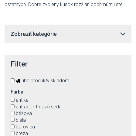
ostatných. Dobre zvolený kúsok rozžiari pochmúrnu ste
Zobraziť kategórie
Filter
iba produkty skladom
Farba
antika
antracit - tmavo šedá
béžová
biela
borovica
breza