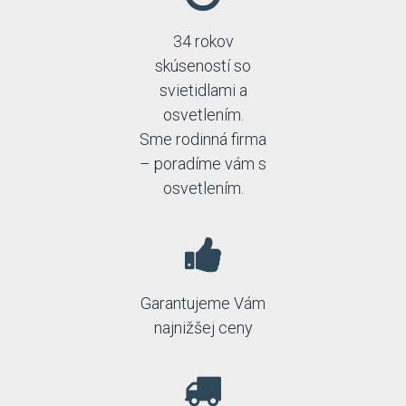
SLV
Sollux
34 rokov
Spectrum
skúseností so
Spot Light
Strühm-Ideus
svietidlami a
Thoro
osvetlením.
TK Lighting
Sme rodinná firma
Top-light
– poradíme vám s
Trio
osvetlením.
Garantujeme Vám
najnižšej ceny