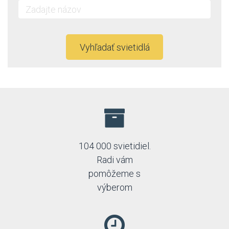
Kaja
Led2
Linealight
Lucide
Vyhľadať svietidlá
Lucis
Luminex
Luxera
Markslöjd
Max-light
Mi by Milagro
Nordlux
Nowodvorski
Orion
104 000 svietidiel.
Orno
Radi vám
Paulmann
pomôžeme s
Perenz
výberom
Prezent
Rabalux
Reality
Rendl