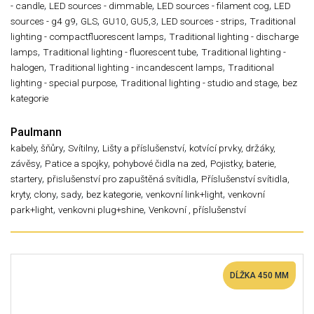
,
,
,
- candle
LED sources - dimmable
LED sources - filament cog
LED
,
,
,
,
sources - g4 g9
GLS
GU10, GU5,3
LED sources - strips
Traditional
,
lighting - compactfluorescent lamps
Traditional lighting - discharge
,
,
lamps
Traditional lighting - fluorescent tube
Traditional lighting -
,
,
halogen
Traditional lighting - incandescent lamps
Traditional
,
,
lighting - special purpose
Traditional lighting - studio and stage
bez
kategorie
Paulmann
,
,
,
kabely, šňůry
Svítilny
Lišty a příslušenství
kotvící prvky, držáky,
,
,
,
závěsy
Patice a spojky
pohybové čidla na zed
Pojistky, baterie,
,
,
startery
přislušenství pro zapuštěná svítidla
Příslušenství svítidla,
,
,
,
,
kryty, clony
sady
bez kategorie
venkovní link+light
venkovní
,
,
park+light
venkovni plug+shine
Venkovní , příslušenství
DĹŽKA 450 MM