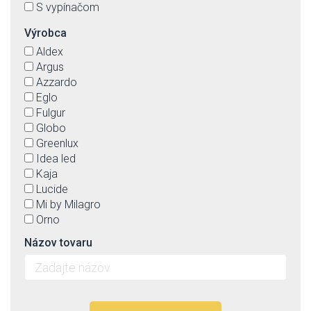
S vypínačom
Výrobca
Aldex
Argus
Azzardo
Eglo
Fulgur
Globo
Greenlux
Idea led
Kaja
Lucide
Mi by Milagro
Orno
Paulmann
Názov tovaru
Prezent
Rabalux
Reality
Rendl