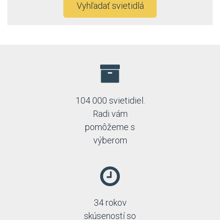
Spectrum
Vyhľadať svietidlá
Strühm-Ideus
104 000 svietidiel.
Radi vám
pomôžeme s
výberom
34 rokov
skúseností so