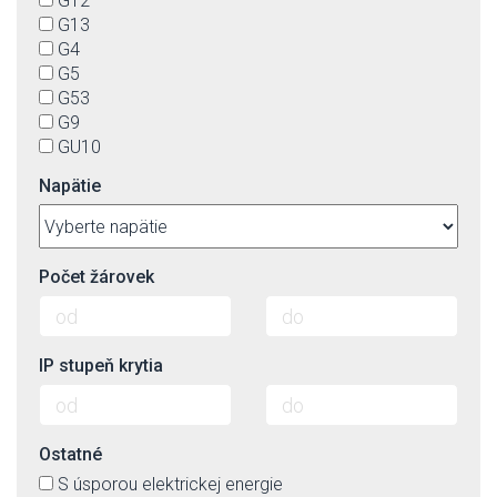
G12
G13
G4
G5
G53
G9
GU10
GU5,3
Napätie
GX-53
GZ10
R7s
S14s
Počet žárovek
IP stupeň krytia
Ostatné
S úsporou elektrickej energie