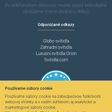
Po telefonickom dohovore možné zaistiť individuálne
obslúženie (mimo otváraciu dobu).
Odporúčané odkazy
Globo svítidla
Zahradní svítidla
Luxusní svítidla Orion
Svitidla.com
Používame súbory cookie
Používame súbory cookie na zabezpečenie funkčnosti
webovej stránky a s vaším súhlasom aj analytické a
marketingové súbory cookie.