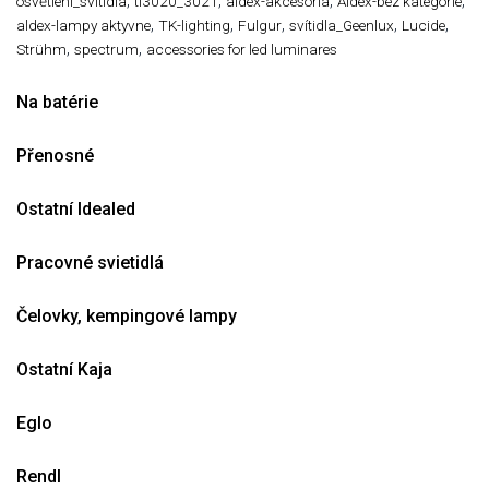
,
,
,
,
osvětlení_svitidla
tl3020_3021
aldex-akcesoria
Aldex-bez kategorie
,
,
,
,
,
aldex-lampy aktyvne
TK-lighting
Fulgur
svítidla_Geenlux
Lucide
,
,
Strühm
spectrum
accessories for led luminares
Na batérie
Přenosné
Ostatní Idealed
Pracovné svietidlá
Čelovky, kempingové lampy
Ostatní Kaja
Eglo
Rendl