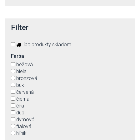
Filter
iba produkty skladom
Farba
béžová
biela
bronzová
buk
červená
čierna
číra
dub
dymová
fialová
hliník