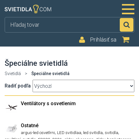
Hľ
Prihlásiť sa
Špeciálne svietidlá
Svietidlá
>
Špeciálne svietidlá
Radiť podľa
Ventilátory s osvetlenim
Ostatné
,
,
,
argus-led osvetlrni
LED svitidlaa, led svitidla
svitidla