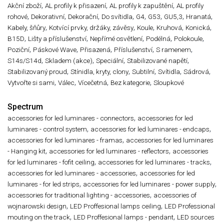
,
,
,
Akční zboží
AL profily k přisazení
AL profily k zapuštění
AL profily
,
,
,
,
,
,
,
,
rohové
Dekorativní
Dekorační
Do svítidla
G4
G53
GU5,3
Hranatá
,
,
,
,
,
Kabely, šňůry
Kotvící prvky, držáky, závěsy
Koule
Kruhová
Konická
,
,
,
,
,
B15D
Lišty a příslušenství
Nepřímé osvětlení
Podélná
Polokoule
,
,
,
,
,
Poziční
Páskové Wave
Přisazená
Příslušenství
S ramenem
,
,
,
,
S14s/S14d
Skladem (akce)
Speciální
Stabilizované napětí
,
,
,
,
,
Stabilizovaný proud
Stínidla, kryty, clony
Subtilní
Svítidla
Sádrová
,
,
,
,
Vytvořte si sami
Válec
Vícečetná
Bez kategorie
Sloupkové
Spectrum
,
accessories for led luminares - connectors
accessories for led
,
,
luminares - control system
accessories for led luminares - endcaps
,
accessories for led luminares - framas
accessories for led luminares
,
,
- Hanging kit
accessories for led luminares - reflectors
accessories
,
,
for led luminares - fofit ceiling
accessories for led luminares - tracks
,
accessories for led luminares - accessories
accessories for led
,
,
luminares - for led strips
accessories for led luminares - power supply
,
accessories for traditional lighting - accessories
accessories of
,
,
wojnarowski design
LED Proffesional lamps ceiling
LED Professional
,
,
mouting on the track
LED Proffesional lamps - pendant
LED sources