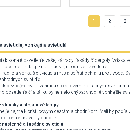
1
2
3
 svietidlá, vonkajšie svietidlá
si dokonalé osvetlenie vašej záhrady, fasády či pergoly. Vďaka 
 U posedenie dbajte na nerušivé, neoslnivé osvetlenie.
hradné a vonkajšie svietidlá musia spĺňať ochranu proti vode. Sv
záhradných svietidiel.
 tak bezpečne svoju záhradu stojanovými záhradnými svetlami a
ho posedenia či altánku by nemalo chýbať vhodné vonkajšie svieti
 sloupky a stojanové lampy
e je najmä k prístupovým cestám a chodníkom. Mali by podľa ve
 dokonale nasvětlily chodník.
 nástenné a fasádne svietidlá