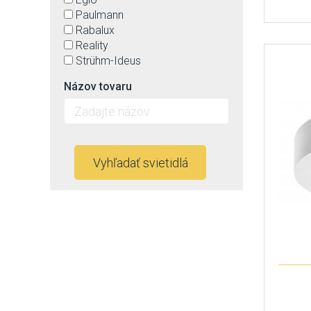
Paulmann
Rabalux
Reality
Strühm-Ideus
Názov tovaru
Vyhľadať svietidlá