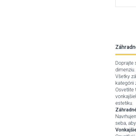
Záhradné
Doprajte 
dimenziu.
Všetky zá
kategórii 
Osvetlite
vonkajšie
estetiku.
Záhradné
Navrhujem
seba, aby
Vonkajšie