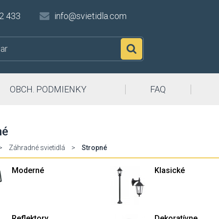
2 433
info@svietidla.com
Hľadať
OBCH. PODMIENKY
FAQ
né
>
Záhradné svietidlá
>
Stropné
Moderné
Klasické
Reflektory
Dekoratívne