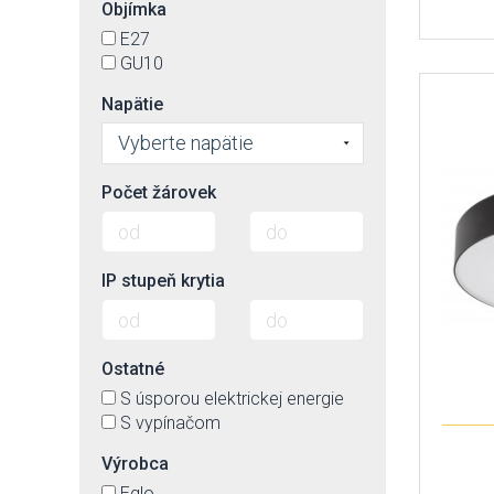
Objímka
E27
GU10
Napätie
Vyberte napätie
Počet žárovek
IP stupeň krytia
Ostatné
S úsporou elektrickej energie
S vypínačom
Výrobca
Eglo