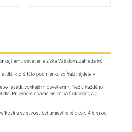
vonkajšiemu osvetlenie získa Váš dom, záhrada inú
ietidlá, ktorá túto podmienku spĺňajú nájdete v
lebo fasádu vonkajším osvetlením. Tiež u každého
dlo. Pri výbere dbáme nielen na funkčnosť, ale i
ľkosti a svietivosti byť umiestnené okolo 4-6 m od