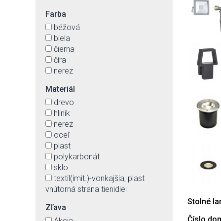
Farba
béžová
biela
čierna
číra
nerez
Materiál
drevo
hliník
nerez
oceľ
plast
polykarbonát
sklo
textil(imit.)-vonkajšia, plast
vnútorná strana tienidiel
Stolné l
Zľava
Číslo do
Akcia