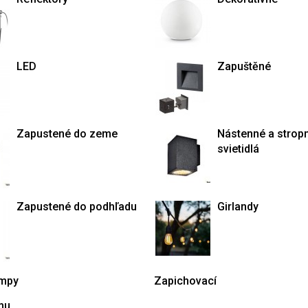
LED
Zapuštěné
Zapustené do zeme
Nástenné a strop
svietidlá
Zapustené do podhľadu
Girlandy
ampy
Zapichovací
mu