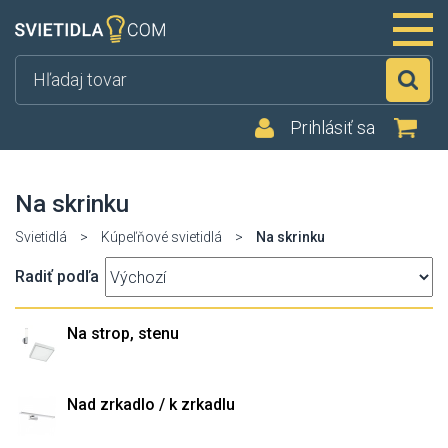
Hľ
Prihlásiť sa
Na skrinku
Svietidlá
>
Kúpeľňové svietidlá
>
Na skrinku
Radiť podľa
Na strop, stenu
Nad zrkadlo / k zrkadlu