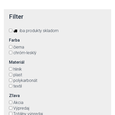
Filter
iba produkty skladom
Farba
čierna
chróm-lesklý
Materiál
hliník
plast
polykarbonát
textil
Zľava
Akcia
Výpredaj
Totálny výpredaj