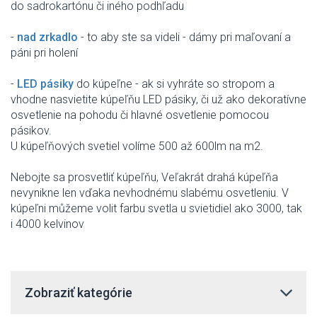
do sadrokartónu
či iného
podhľadu
-
nad
zrkadlo
-
to
aby ste
sa videli
-
dámy
pri maľovaní
a
páni
pri holení
-
LED
pásiky
do
kúpeľne
-
ak
si
vyhráte
so stropom
a
vhodne
nasvietite
kúpeľňu
LED
pásiky
,
či už ako
dekoratívne
osvetlenie
na
pohodu
či
hlavné osvetlenie
pomocou
pásikov.
U
kúpeľňových
svetiel
volíme
500
až
600lm
na
m2
.
Nebojte sa
prosvetliť
kúpeľňu
,
Veľakrát
drahá
kúpeľňa
nevynikne
len
vďaka
nevhodnému
slabému
osvetleniu
.
V
kúpeľni
můžeme volit
farbu
svetla u
svietidiel
ako
3000
,
tak
i
4000
kelvinov
Zobraziť kategórie