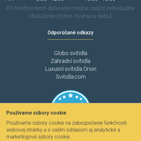
Po telefonickom dohovore možné zaistiť individuálne
obslúženie (mimo otváraciu dobu).
Odporúčané odkazy
Globo svítidla
Zahradní svítidla
Luxusní svítidla Orion
Svitidla.com
Používame súbory cookie
Používame súbory cookie na zabezpečenie funkčnosti
webovej stránky a s vaším súhlasom aj analytické a
marketingové súbory cookie.