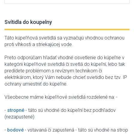
Svítidla do koupelny
Táto
kúpeľňová
svietidlá sa
vyznačujú
vhodnou
ochranou
proti
vlhkosti
a
striekajúcej
vode
.
Preto
odporúčam
hľadať
vhodné osvetlenie
do
kúpeľne
v
kategórii
kúpeľňové svietidlá
či svetlá
do
kúpeľní
,
lebo tak
predídete
problémom s
revíznym
technikom
či
elektrikárom
,
ktorý Vám
nebude
chcieť
svietidlo
bez
tzv
.
IP
ochrany
umiestniť
do
kúpeľne
.
Všeobecne
máme
kúpeľňové
svietidlá
rozdelené
na
:
-
-
stropné
- táto
sú vhodné do
kúpeľní
bez
podhľadov
(
nezapustené
)
-
bodové
-
vstavaná
či
zapustená
- táto
sú vhodné
na
strop