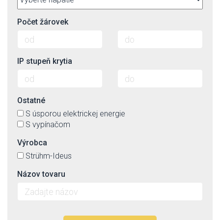
Počet žárovek
IP stupeň krytia
Ostatné
S úsporou elektrickej energie
S vypínačom
Výrobca
Strühm-Ideus
Názov tovaru