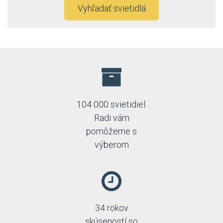
Vyhľadať svietidlá
104 000 svietidiel.
Radi vám
pomôžeme s
výberom
34 rokov
skúseností so