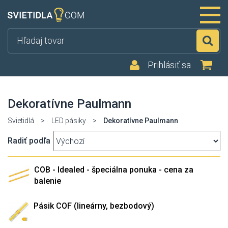
Hľ
Prihlásiť sa
Dekoratívne Paulmann
Svietidlá
>
LED pásiky
>
Dekoratívne Paulmann
Radiť podľa
COB - Idealed - špeciálna ponuka - cena za
balenie
Pásik COF (lineárny, bezbodový)