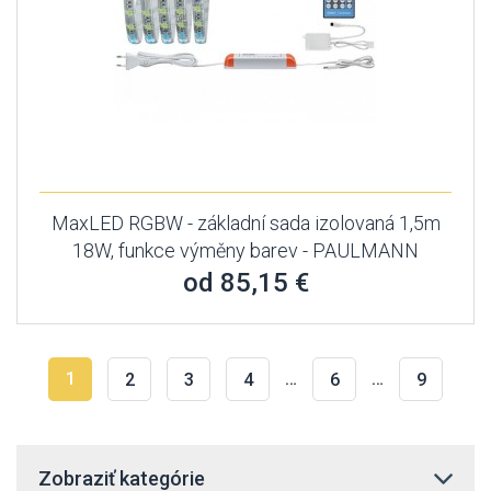
MaxLED RGBW - základní sada izolovaná 1,5m
18W, funkce výměny barev - PAULMANN
od 85,15 €
1
…
…
2
3
4
6
9
Zobraziť kategórie