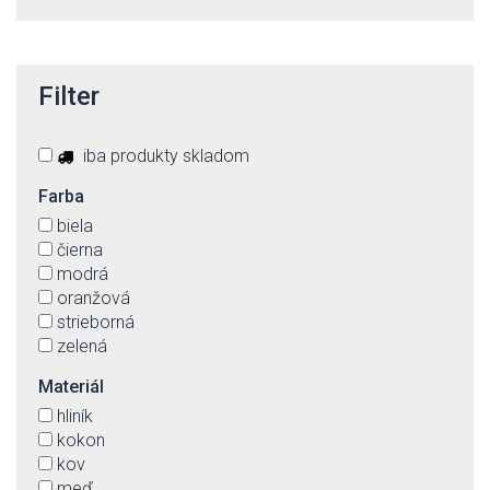
Filter
iba produkty skladom
Farba
biela
čierna
modrá
oranžová
strieborná
zelená
Materiál
hliník
kokon
kov
meď