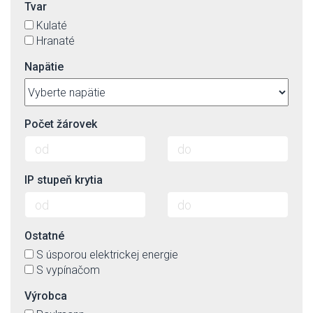
Tvar
Kulaté
Hranaté
Napätie
Počet žárovek
IP stupeň krytia
Ostatné
S úsporou elektrickej energie
S vypínačom
Výrobca