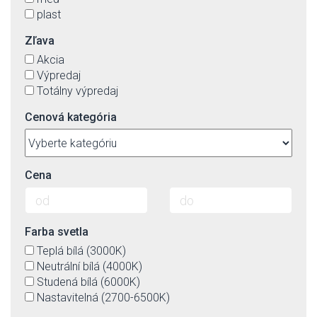
plast
Zľava
Akcia
Výpredaj
Totálny výpredaj
Cenová kategória
Cena
Farba svetla
Teplá bílá (3000K)
Neutrální bílá (4000K)
Studená bílá (6000K)
Nastavitelná (2700-6500K)