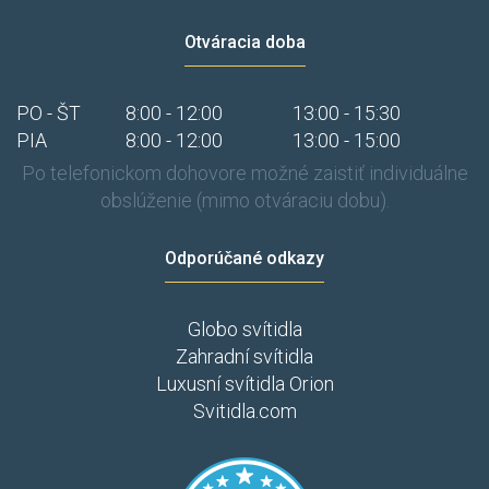
Otváracia doba
PO - ŠT
8:00 - 12:00
13:00 - 15:30
PIA
8:00 - 12:00
13:00 - 15:00
Po telefonickom dohovore možné zaistiť individuálne
obslúženie (mimo otváraciu dobu).
Odporúčané odkazy
Globo svítidla
Zahradní svítidla
Luxusní svítidla Orion
Svitidla.com