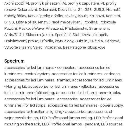
,
,
,
Akční zboží
AL profily k přisazení
AL profily k zapuštění
AL profily
,
,
,
,
,
,
,
,
rohové
Dekorativní
Dekorační
Do svítidla
G4
G53
GU5,3
Hranatá
,
,
,
,
,
Kabely, šňůry
Kotvící prvky, držáky, závěsy
Koule
Kruhová
Konická
,
,
,
,
,
B15D
Lišty a příslušenství
Nepřímé osvětlení
Podélná
Polokoule
,
,
,
,
,
Poziční
Páskové Wave
Přisazená
Příslušenství
S ramenem
,
,
,
,
S14s/S14d
Skladem (akce)
Speciální
Stabilizované napětí
,
,
,
,
,
Stabilizovaný proud
Stínidla, kryty, clony
Subtilní
Svítidla
Sádrová
,
,
,
,
Vytvořte si sami
Válec
Vícečetná
Bez kategorie
Sloupkové
Spectrum
,
accessories for led luminares - connectors
accessories for led
,
,
luminares - control system
accessories for led luminares - endcaps
,
accessories for led luminares - framas
accessories for led luminares
,
,
- Hanging kit
accessories for led luminares - reflectors
accessories
,
,
for led luminares - fofit ceiling
accessories for led luminares - tracks
,
accessories for led luminares - accessories
accessories for led
,
,
luminares - for led strips
accessories for led luminares - power supply
,
accessories for traditional lighting - accessories
accessories of
,
,
wojnarowski design
LED Proffesional lamps ceiling
LED Professional
,
,
mouting on the track
LED Proffesional lamps - pendant
LED sources