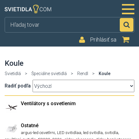
Hľ
Prihlásiť sa
Koule
Svietidlá
>
Špeciálne svietidlá
>
Rendl
>
Koule
Radiť podľa
Ventilátory s osvetlenim
Ostatné
,
,
,
argus-led osvetlrni
LED svitidlaa, led svitidla
svitidla