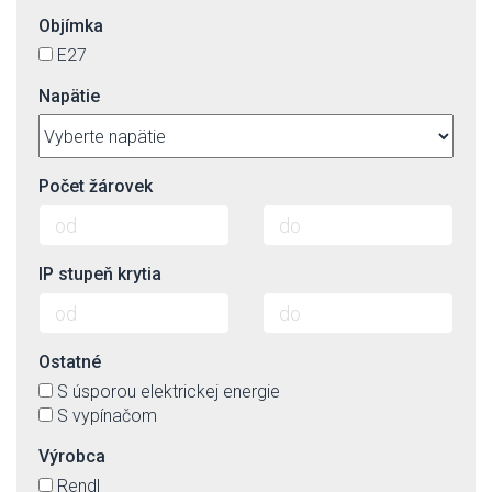
Objímka
E27
Napätie
Počet žárovek
IP stupeň krytia
Ostatné
S úsporou elektrickej energie
S vypínačom
Výrobca
Rendl