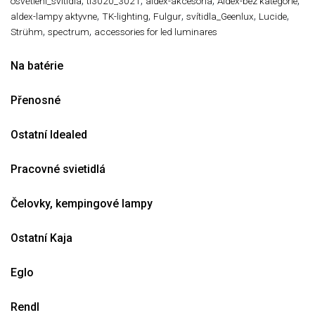
,
,
,
,
osvětlení_svitidla
tl3020_3021
aldex-akcesoria
Aldex-bez kategorie
,
,
,
,
,
aldex-lampy aktyvne
TK-lighting
Fulgur
svítidla_Geenlux
Lucide
,
,
Strühm
spectrum
accessories for led luminares
Na batérie
Přenosné
Ostatní Idealed
Pracovné svietidlá
Čelovky, kempingové lampy
Ostatní Kaja
Eglo
Rendl