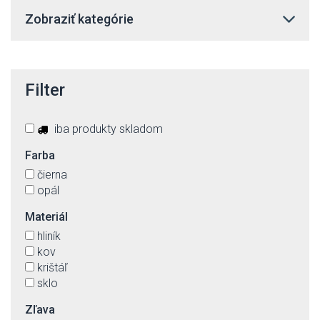
Zobraziť kategórie
Filter
iba produkty skladom
Farba
čierna
opál
Materiál
hliník
kov
krištáľ
sklo
Zľava