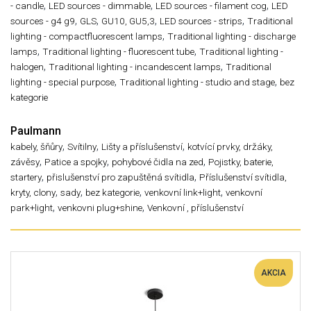
,
,
,
- candle
LED sources - dimmable
LED sources - filament cog
LED
,
,
,
,
sources - g4 g9
GLS
GU10, GU5,3
LED sources - strips
Traditional
,
lighting - compactfluorescent lamps
Traditional lighting - discharge
,
,
lamps
Traditional lighting - fluorescent tube
Traditional lighting -
,
,
halogen
Traditional lighting - incandescent lamps
Traditional
,
,
lighting - special purpose
Traditional lighting - studio and stage
bez
kategorie
Paulmann
,
,
,
kabely, šňůry
Svítilny
Lišty a příslušenství
kotvící prvky, držáky,
,
,
,
závěsy
Patice a spojky
pohybové čidla na zed
Pojistky, baterie,
,
,
startery
přislušenství pro zapuštěná svítidla
Příslušenství svítidla,
,
,
,
,
kryty, clony
sady
bez kategorie
venkovní link+light
venkovní
,
,
park+light
venkovni plug+shine
Venkovní , příslušenství
AKCIA