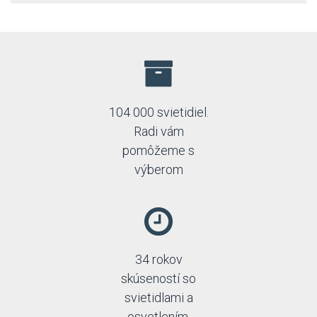
104 000 svietidiel.
Radi vám
pomôžeme s
výberom
34 rokov
skúseností so
svietidlami a
osvetlením.