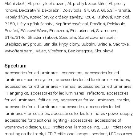
,
,
,
Akční zboží
AL profily k přisazení
AL profily k zapuštění
AL profily
,
,
,
,
,
,
,
,
rohové
Dekorativní
Dekorační
Do svítidla
G4
G53
GU5,3
Hranatá
,
,
,
,
,
Kabely, šňůry
Kotvící prvky, držáky, závěsy
Koule
Kruhová
Konická
,
,
,
,
,
B15D
Lišty a příslušenství
Nepřímé osvětlení
Podélná
Polokoule
,
,
,
,
,
Poziční
Páskové Wave
Přisazená
Příslušenství
S ramenem
,
,
,
,
S14s/S14d
Skladem (akce)
Speciální
Stabilizované napětí
,
,
,
,
,
Stabilizovaný proud
Stínidla, kryty, clony
Subtilní
Svítidla
Sádrová
,
,
,
,
Vytvořte si sami
Válec
Vícečetná
Bez kategorie
Sloupkové
Spectrum
,
accessories for led luminares - connectors
accessories for led
,
,
luminares - control system
accessories for led luminares - endcaps
,
accessories for led luminares - framas
accessories for led luminares
,
,
- Hanging kit
accessories for led luminares - reflectors
accessories
,
,
for led luminares - fofit ceiling
accessories for led luminares - tracks
,
accessories for led luminares - accessories
accessories for led
,
,
luminares - for led strips
accessories for led luminares - power supply
,
accessories for traditional lighting - accessories
accessories of
,
,
wojnarowski design
LED Proffesional lamps ceiling
LED Professional
,
,
mouting on the track
LED Proffesional lamps - pendant
LED sources