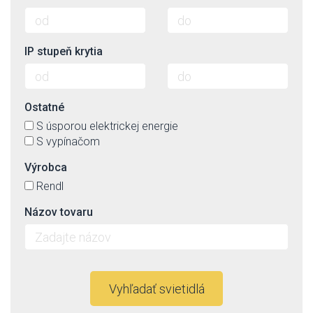
IP stupeň krytia
Ostatné
S úsporou elektrickej energie
S vypínačom
Výrobca
Rendl
Názov tovaru
Vyhľadať svietidlá