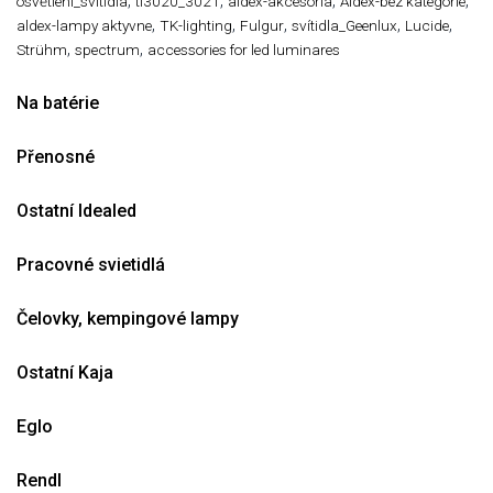
,
,
,
,
osvětlení_svitidla
tl3020_3021
aldex-akcesoria
Aldex-bez kategorie
,
,
,
,
,
aldex-lampy aktyvne
TK-lighting
Fulgur
svítidla_Geenlux
Lucide
,
,
Strühm
spectrum
accessories for led luminares
Na batérie
Přenosné
Ostatní Idealed
Pracovné svietidlá
Čelovky, kempingové lampy
Ostatní Kaja
Eglo
Rendl