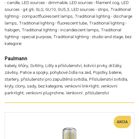
,
,
,
- candle
LED sources - dimmable
LED sources - filament cog
LED
,
,
,
,
sources - g4 g9
GLS
GU10, GU5,3
LED sources - strips
Traditional
,
lighting - compactfluorescent lamps
Traditional lighting - discharge
,
,
lamps
Traditional lighting - fluorescent tube
Traditional lighting -
,
,
halogen
Traditional lighting - incandescent lamps
Traditional
,
,
lighting - special purpose
Traditional lighting - studio and stage
bez
kategorie
Paulmann
,
,
,
kabely, šňůry
Svítilny
Lišty a příslušenství
kotvící prvky, držáky,
,
,
,
závěsy
Patice a spojky
pohybové čidla na zed
Pojistky, baterie,
,
,
startery
přislušenství pro zapuštěná svítidla
Příslušenství svítidla,
,
,
,
,
kryty, clony
sady
bez kategorie
venkovní link+light
venkovní
,
,
park+light
venkovni plug+shine
Venkovní , příslušenství
AKCIA