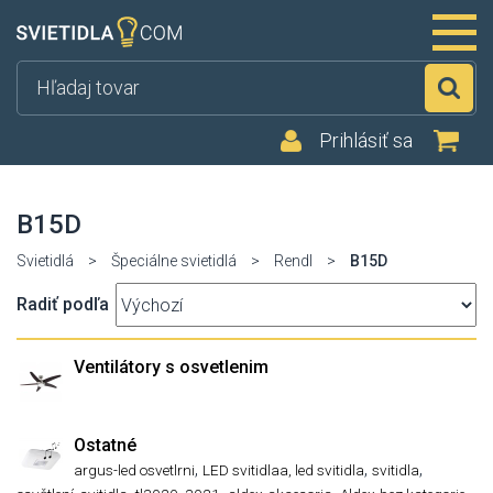
Hľ
Prihlásiť sa
B15D
Svietidlá
>
Špeciálne svietidlá
>
Rendl
>
B15D
Radiť podľa
Ventilátory s osvetlenim
Ostatné
,
,
,
argus-led osvetlrni
LED svitidlaa, led svitidla
svitidla