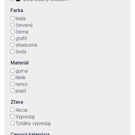
Farba
biela
červená
čierna
grafit
strieborná
šedá
Materiál
guma
hliník
nerez
plast
Zľava
Akcia
Výpredaj
Totálny výpredaj
Cenová kategória