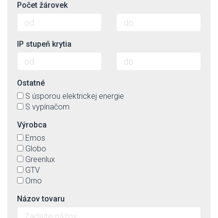
Počet žárovek
IP stupeň krytia
Ostatné
S úsporou elektrickej energie
S vypínačom
Výrobca
Emos
Globo
Greenlux
GTV
Orno
Názov tovaru