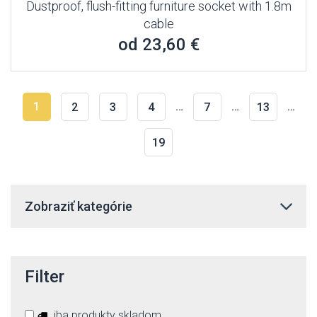
Dustproof, flush-fitting furniture socket with 1.8m
cable
od 23,60 €
1
…
…
…
2
3
4
7
13
19
Zobraziť kategórie
Filter
iba produkty skladom