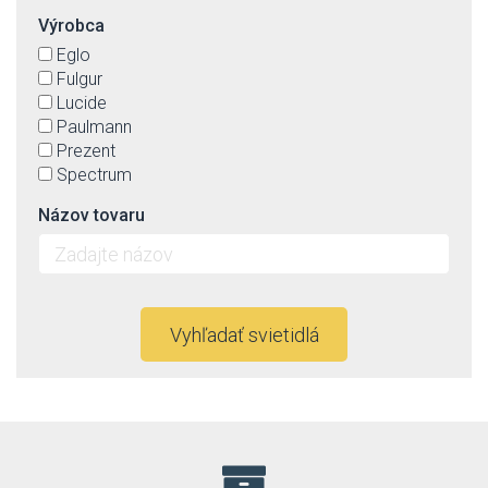
Výrobca
Eglo
Fulgur
Lucide
Paulmann
Prezent
Spectrum
Názov tovaru
Vyhľadať svietidlá