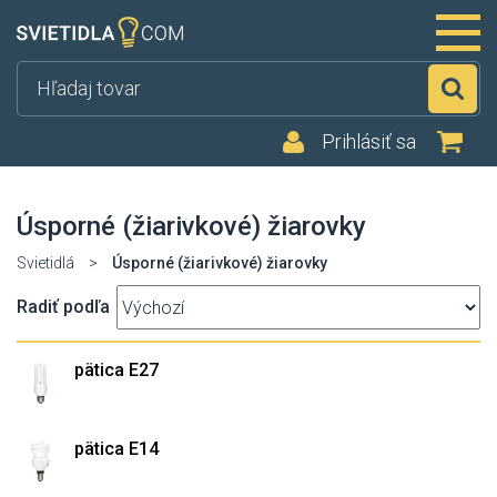
Hľ
Prihlásiť sa
Úsporné (žiarivkové) žiarovky
Svietidlá
>
Úsporné (žiarivkové) žiarovky
Radiť podľa
pätica E27
pätica E14