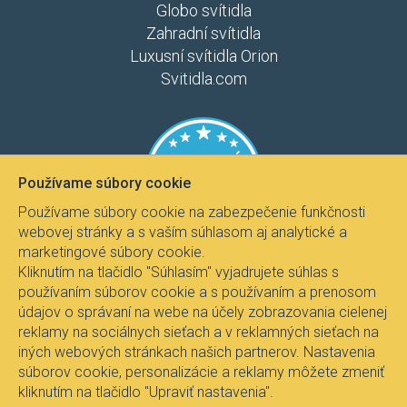
Globo svítidla
Zahradní svítidla
Luxusní svítidla Orion
Svitidla.com
Používame súbory cookie
Používame súbory cookie na zabezpečenie funkčnosti
webovej stránky a s vaším súhlasom aj analytické a
marketingové súbory cookie.
Kliknutím na tlačidlo "Súhlasím" vyjadrujete súhlas s
používaním súborov cookie a s používaním a prenosom
údajov o správaní na webe na účely zobrazovania cielenej
reklamy na sociálnych sieťach a v reklamných sieťach na
iných webových stránkach našich partnerov. Nastavenia
súborov cookie, personalizácie a reklamy môžete zmeniť
kliknutím na tlačidlo "Upraviť nastavenia".