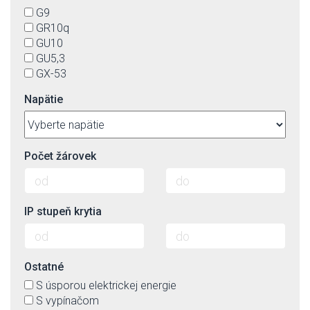
G9
GR10q
GU10
GU5,3
GX-53
Napätie
Počet žárovek
IP stupeň krytia
Ostatné
S úsporou elektrickej energie
S vypínačom