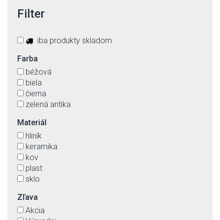
Filter
iba produkty skladom
Farba
béžová
biela
čierna
zelená antika
Materiál
hliník
keramika
kov
plast
sklo
Zľava
Akcia