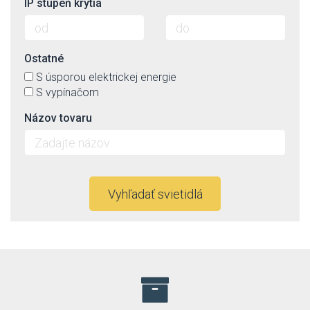
IP stupeň krytia
Ostatné
S úsporou elektrickej energie
S vypínačom
Názov tovaru
Vyhľadať svietidlá