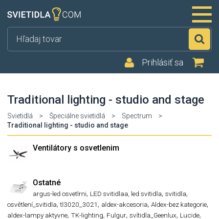
Hľ
Prihlásiť sa
Traditional lighting - studio and stage
Svietidlá
>
Špeciálne svietidlá
>
Spectrum
>
Traditional lighting - studio and stage
Ventilátory s osvetlenim
Ostatné
,
,
,
argus-led osvetlrni
LED svitidlaa, led svitidla
svitidla
,
,
,
,
osvětlení_svitidla
tl3020_3021
aldex-akcesoria
Aldex-bez kategorie
,
,
,
,
,
aldex-lampy aktyvne
TK-lighting
Fulgur
svítidla_Geenlux
Lucide