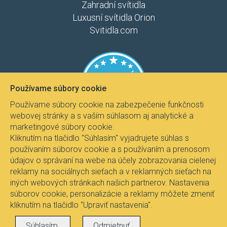
Zahradní svítidla
Luxusní svítidla Orion
Svitidla.com
Používame súbory cookie
Používame súbory cookie na zabezpečenie funkčnosti
webovej stránky a s vaším súhlasom aj analytické a
marketingové súbory cookie.
Kliknutím na tlačidlo "Súhlasím" vyjadrujete súhlas s
používaním súborov cookie a s používaním a prenosom
údajov o správaní na webe na účely zobrazovania cielenej
reklamy na sociálnych sieťach a v reklamných sieťach na
iných webových stránkach našich partnerov. Nastavenia
súborov cookie, personalizácie a reklamy môžete zmeniť
kliknutím na tlačidlo "Upraviť nastavenia".
Všetky práva vyhradené © 2017
Svietidla.com
, Ing.
Súhlasím.
Odmietnuť