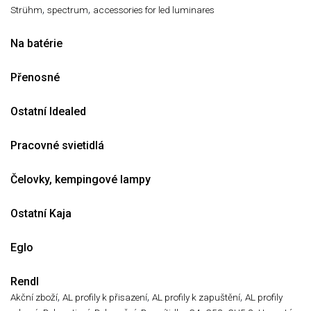
,
,
Strühm
spectrum
accessories for led luminares
Na batérie
Přenosné
Ostatní Idealed
Pracovné svietidlá
Čelovky, kempingové lampy
Ostatní Kaja
Eglo
Rendl
,
,
,
Akční zboží
AL profily k přisazení
AL profily k zapuštění
AL profily