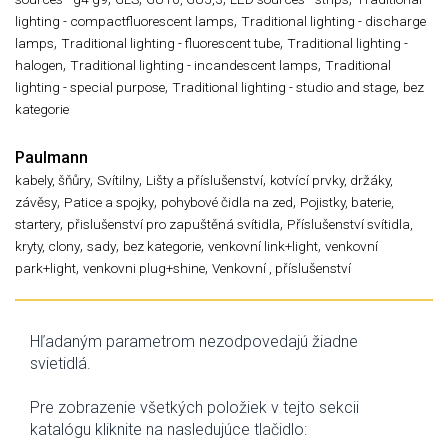
,
lighting - compactfluorescent lamps
Traditional lighting - discharge
,
,
lamps
Traditional lighting - fluorescent tube
Traditional lighting -
,
,
halogen
Traditional lighting - incandescent lamps
Traditional
,
,
lighting - special purpose
Traditional lighting - studio and stage
bez
kategorie
Paulmann
,
,
,
kabely, šňůry
Svítilny
Lišty a příslušenství
kotvící prvky, držáky,
,
,
,
závěsy
Patice a spojky
pohybové čidla na zed
Pojistky, baterie,
,
,
startery
přislušenství pro zapuštěná svítidla
Příslušenství svítidla,
,
,
,
,
kryty, clony
sady
bez kategorie
venkovní link+light
venkovní
,
,
park+light
venkovni plug+shine
Venkovní , příslušenství
Hľadaným parametrom nezodpovedajú žiadne
svietidlá.
Pre zobrazenie všetkých položiek v tejto sekcii
katalógu kliknite na nasledujúce tlačidlo: