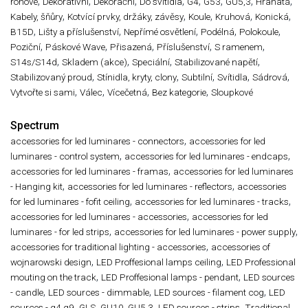
,
,
,
,
,
,
,
,
rohové
Dekorativní
Dekorační
Do svítidla
G4
G53
GU5,3
Hranatá
,
,
,
,
,
Kabely, šňůry
Kotvící prvky, držáky, závěsy
Koule
Kruhová
Konická
,
,
,
,
,
B15D
Lišty a příslušenství
Nepřímé osvětlení
Podélná
Polokoule
,
,
,
,
,
Poziční
Páskové Wave
Přisazená
Příslušenství
S ramenem
,
,
,
,
S14s/S14d
Skladem (akce)
Speciální
Stabilizované napětí
,
,
,
,
,
Stabilizovaný proud
Stínidla, kryty, clony
Subtilní
Svítidla
Sádrová
,
,
,
,
Vytvořte si sami
Válec
Vícečetná
Bez kategorie
Sloupkové
Spectrum
,
accessories for led luminares - connectors
accessories for led
,
,
luminares - control system
accessories for led luminares - endcaps
,
accessories for led luminares - framas
accessories for led luminares
,
,
- Hanging kit
accessories for led luminares - reflectors
accessories
,
,
for led luminares - fofit ceiling
accessories for led luminares - tracks
,
accessories for led luminares - accessories
accessories for led
,
,
luminares - for led strips
accessories for led luminares - power supply
,
accessories for traditional lighting - accessories
accessories of
,
,
wojnarowski design
LED Proffesional lamps ceiling
LED Professional
,
,
mouting on the track
LED Proffesional lamps - pendant
LED sources
,
,
,
- candle
LED sources - dimmable
LED sources - filament cog
LED
,
,
,
,
sources - g4 g9
GLS
GU10, GU5,3
LED sources - strips
Traditional