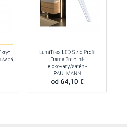
LumiTiles LED Strip Profil
 kryt
Frame 2m hliník
m šedá
eloxovaný/satén -
PAULMANN
od 64,10 €