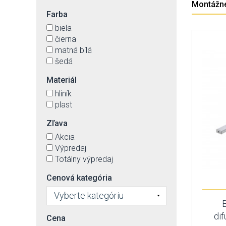
Montážne
Farba
biela
čierna
matná bílá
šedá
Materiál
hliník
plast
Zľava
Akcia
Výpredaj
Totálny výpredaj
Cenová kategória
Vyberte kategóriu
di
Cena