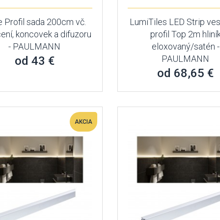
 Profil sada 200cm vč.
LumiTiles LED Strip ve
ení, koncovek a difuzoru
profil Top 2m hliní
- PAULMANN
eloxovaný/satén -
PAULMANN
od 43 €
od 68,65 €
AKCIA