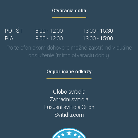
Otváracia doba
PO - ŠT
8:00 - 12:00
13:00 - 15:30
PIA
8:00 - 12:00
13:00 - 15:00
Po telefonickom dohovore možné zaistiť individuálne
obslúženie (mimo otváraciu dobu).
Odporúčané odkazy
Globo svítidla
Zahradní svítidla
Luxusní svítidla Orion
Svitidla.com