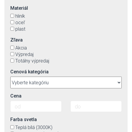
Materiál
hliník
oceľ
plast
Zľava
Akcia
Výpredaj
Totálny výpredaj
Cenová kategória
Cena
Farba svetla
Teplá bílá (3000K)