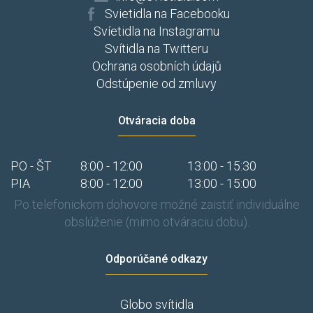
Svietidla na Facebooku
Svíetidla na Instagramu
Svítidla na Twitteru
Ochrana osobních údajů
Odstúpenie od zmluvy
Otváracia doba
PO - ŠT
8:00 - 12:00
13:00 - 15:30
PIA
8:00 - 12:00
13:00 - 15:00
Po telefonickom dohovore možné zaistiť individuálne
obslúženie (mimo otváraciu dobu).
Odporúčané odkazy
Globo svítidla