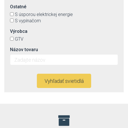
Ostatné
S úsporou elektrickej energie
S vypínačom
Výrobca
GTV
Názov tovaru
Vyhľadať svietidlá