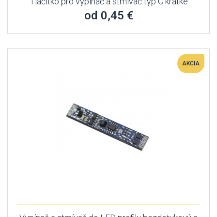
Tlačítko pro vypínač a stmívač typ C krátké
od 0,45 €
AKCIA