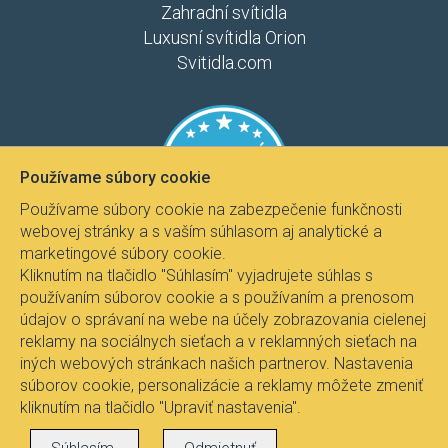
Zahradní svítidla
Luxusní svítidla Orion
Svitidla.com
Používame súbory cookie
Používame súbory cookie na zabezpečenie funkčnosti
webovej stránky a s vaším súhlasom aj analytické a
marketingové súbory cookie.
Kliknutím na tlačidlo "Súhlasím" vyjadrujete súhlas s
používaním súborov cookie a s používaním a prenosom
údajov o správaní na webe na účely zobrazovania cielenej
reklamy na sociálnych sieťach a v reklamných sieťach na
iných webových stránkach našich partnerov. Nastavenia
súborov cookie, personalizácie a reklamy môžete zmeniť
kliknutím na tlačidlo "Upraviť nastavenia".
Všetky práva vyhradené © 2017
Svietidla.com
, Ing.