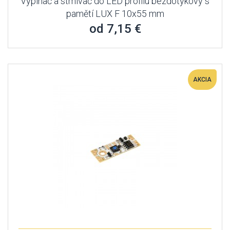
Vypínač a stmívač do LED profilu bezdotykový s
pamětí LUX F 10x55 mm
od 7,15 €
AKCIA