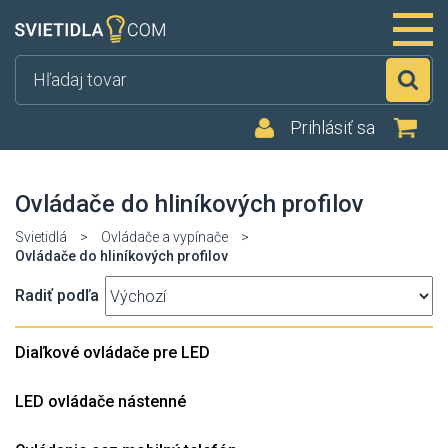
Hľ
Prihlásiť sa
Ovládače do hliníkových profilov
Svietidlá
>
Ovládače a vypínače
>
Ovládače do hliníkových profilov
Radiť podľa
Diaľkové ovládače pre LED
LED ovládače nástenné