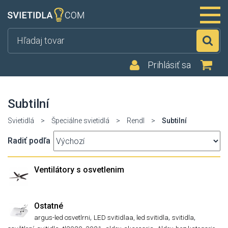
Hľ
Prihlásiť sa
Subtilní
Svietidlá
>
Špeciálne svietidlá
>
Rendl
>
Subtilní
Radiť podľa
Ventilátory s osvetlenim
Ostatné
,
,
,
argus-led osvetlrni
LED svitidlaa, led svitidla
svitidla