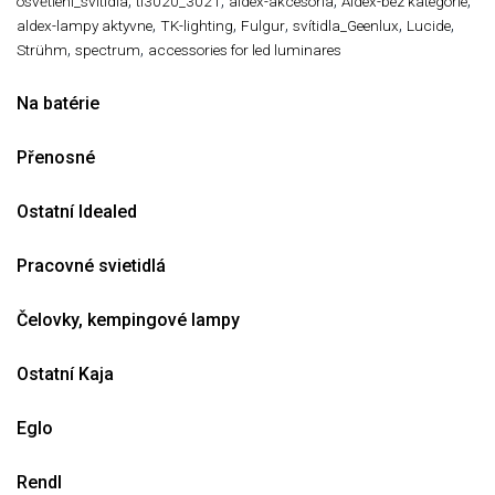
,
,
,
,
osvětlení_svitidla
tl3020_3021
aldex-akcesoria
Aldex-bez kategorie
,
,
,
,
,
aldex-lampy aktyvne
TK-lighting
Fulgur
svítidla_Geenlux
Lucide
,
,
Strühm
spectrum
accessories for led luminares
Na batérie
Přenosné
Ostatní Idealed
Pracovné svietidlá
Čelovky, kempingové lampy
Ostatní Kaja
Eglo
Rendl