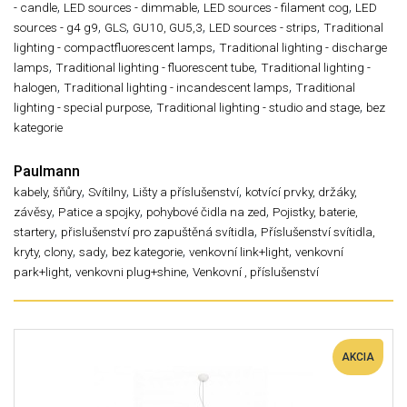
,
,
,
- candle
LED sources - dimmable
LED sources - filament cog
LED
,
,
,
,
sources - g4 g9
GLS
GU10, GU5,3
LED sources - strips
Traditional
,
lighting - compactfluorescent lamps
Traditional lighting - discharge
,
,
lamps
Traditional lighting - fluorescent tube
Traditional lighting -
,
,
halogen
Traditional lighting - incandescent lamps
Traditional
,
,
lighting - special purpose
Traditional lighting - studio and stage
bez
kategorie
Paulmann
,
,
,
kabely, šňůry
Svítilny
Lišty a příslušenství
kotvící prvky, držáky,
,
,
,
závěsy
Patice a spojky
pohybové čidla na zed
Pojistky, baterie,
,
,
startery
přislušenství pro zapuštěná svítidla
Příslušenství svítidla,
,
,
,
,
kryty, clony
sady
bez kategorie
venkovní link+light
venkovní
,
,
park+light
venkovni plug+shine
Venkovní , příslušenství
AKCIA