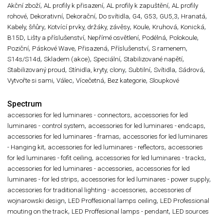
,
,
,
Akční zboží
AL profily k přisazení
AL profily k zapuštění
AL profily
,
,
,
,
,
,
,
,
rohové
Dekorativní
Dekorační
Do svítidla
G4
G53
GU5,3
Hranatá
,
,
,
,
,
Kabely, šňůry
Kotvící prvky, držáky, závěsy
Koule
Kruhová
Konická
,
,
,
,
,
B15D
Lišty a příslušenství
Nepřímé osvětlení
Podélná
Polokoule
,
,
,
,
,
Poziční
Páskové Wave
Přisazená
Příslušenství
S ramenem
,
,
,
,
S14s/S14d
Skladem (akce)
Speciální
Stabilizované napětí
,
,
,
,
,
Stabilizovaný proud
Stínidla, kryty, clony
Subtilní
Svítidla
Sádrová
,
,
,
,
Vytvořte si sami
Válec
Vícečetná
Bez kategorie
Sloupkové
Spectrum
,
accessories for led luminares - connectors
accessories for led
,
,
luminares - control system
accessories for led luminares - endcaps
,
accessories for led luminares - framas
accessories for led luminares
,
,
- Hanging kit
accessories for led luminares - reflectors
accessories
,
,
for led luminares - fofit ceiling
accessories for led luminares - tracks
,
accessories for led luminares - accessories
accessories for led
,
,
luminares - for led strips
accessories for led luminares - power supply
,
accessories for traditional lighting - accessories
accessories of
,
,
wojnarowski design
LED Proffesional lamps ceiling
LED Professional
,
,
mouting on the track
LED Proffesional lamps - pendant
LED sources