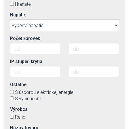
Hranaté
Napätie
Počet žárovek
IP stupeň krytia
Ostatné
S úsporou elektrickej energie
S vypínačom
Výrobca
Rendl
Názov tovaru