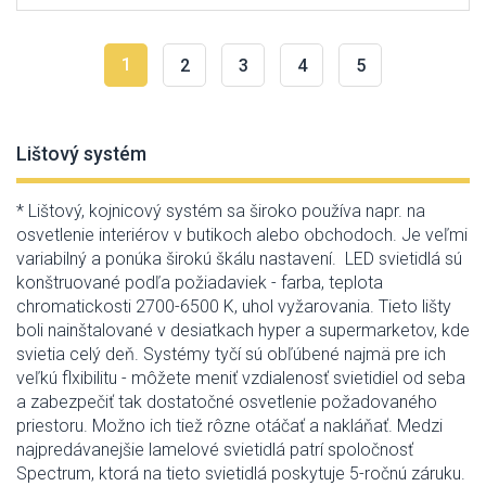
1
2
3
4
5
Lištový systém
* Lištový, kojnicový systém sa široko používa napr. na
osvetlenie interiérov v butikoch alebo obchodoch. Je veľmi
variabilný a ponúka širokú škálu nastavení. LED svietidlá sú
konštruované podľa požiadaviek - farba, teplota
chromatickosti 2700-6500 K, uhol vyžarovania. Tieto lišty
boli nainštalované v desiatkach hyper a supermarketov, kde
svietia celý deň. Systémy tyčí sú obľúbené najmä pre ich
veľkú flxibilitu - môžete meniť vzdialenosť svietidiel od seba
a zabezpečiť tak dostatočné osvetlenie požadovaného
priestoru. Možno ich tiež rôzne otáčať a nakláňať. Medzi
najpredávanejšie lamelové svietidlá patrí spoločnosť
Spectrum, ktorá na tieto svietidlá poskytuje 5-ročnú záruku.