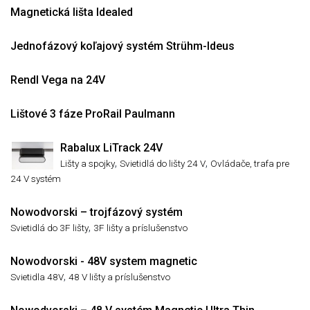
Magnetická lišta Idealed
Jednofázový koľajový systém Strühm-Ideus
Rendl Vega na 24V
Lištové 3 fáze ProRail Paulmann
Rabalux LiTrack 24V
,
,
Lišty a spojky
Svietidlá do lišty 24 V
Ovládače, trafa pre
24 V systém
Nowodvorski – trojfázový systém
,
Svietidlá do 3F lišty
3F lišty a príslušenstvo
Nowodvorski - 48V system magnetic
,
Svietidla 48V
48 V lišty a príslušenstvo