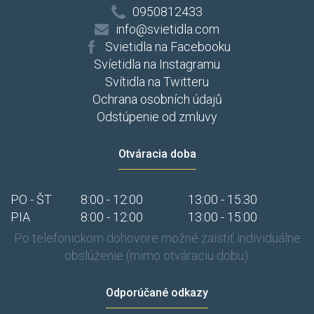
0950812433
info@svietidla.com
Svietidla na Facebooku
Svíetidla na Instagramu
Svítidla na Twitteru
Ochrana osobních údajů
Odstúpenie od zmluvy
Otváracia doba
PO - ŠT
8:00 - 12:00
13:00 - 15:30
PIA
8:00 - 12:00
13:00 - 15:00
Po telefonickom dohovore možné zaistiť individuálne
obslúženie (mimo otváraciu dobu).
Odporúčané odkazy