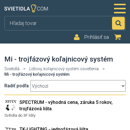
Hľ
Prihlásiť sa
Mi - trojfázový koľajnicový systém
Svietidlá
>
Lištovy, koľajnicový systém osvetlenia
>
Mi - trojfázový koľajnicový systém
Radiť podľa
SPECTRUM - výhodná cena, záruka 5 rokov,
trojfázová lišta
Svítidla do 3F lišty
TK-LIGHTING - jednofázová lišta