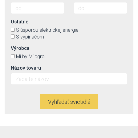
Ostatné
S úsporou elektrickej energie
S vypínačom
Výrobca
Mi by Milagro
Názov tovaru
Vyhľadať svietidlá