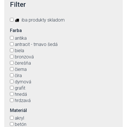
Filter
iba produkty skladom
Farba
antika
antracit - tmavo šedá
biela
bronzová
čerešňa
čierna
číra
dymová
grafit
hnedá
hrdzavá
chróm-lesklý
Materiál
jantár
akryl
kartáčovaný hliník
betón
matná