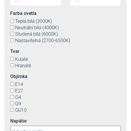
Farba svetla
Teplá bílá (3000K)
Neutrální bílá (4000K)
Studená bílá (6000K)
Nastavitelná (2700-6500K)
Tvar
Kulaté
Hranaté
Objímka
E14
E27
G4
G9
GU10
Napätie