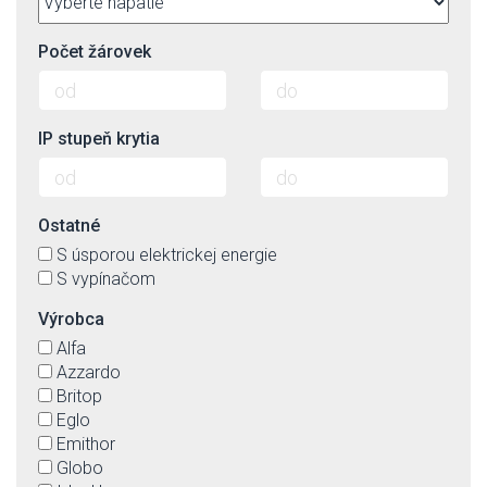
Počet žárovek
IP stupeň krytia
Ostatné
S úsporou elektrickej energie
S vypínačom
Výrobca
Alfa
Azzardo
Britop
Eglo
Emithor
Globo