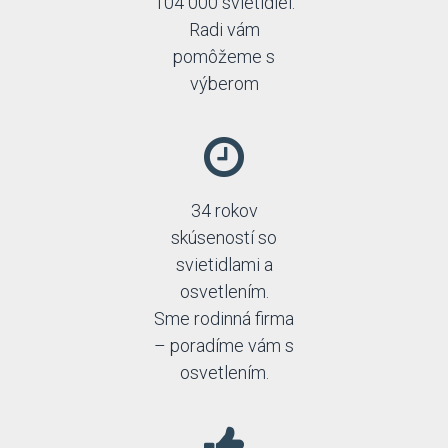
104 000 svietidiel.
Radi vám
pomôžeme s
výberom
34 rokov
skúseností so
svietidlami a
osvetlením.
Sme rodinná firma
– poradíme vám s
osvetlením.