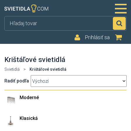
Hľ
Prihlásiť sa
Krištáľové svietidlá
Svietidlá
>
Krištáľové svietidlá
Radiť podľa
Moderné
Klasická