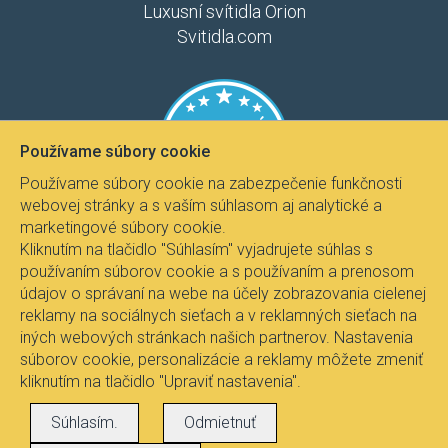
Luxusní svítidla Orion
Svitidla.com
Používame súbory cookie
Používame súbory cookie na zabezpečenie funkčnosti
webovej stránky a s vaším súhlasom aj analytické a
marketingové súbory cookie.
Kliknutím na tlačidlo "Súhlasím" vyjadrujete súhlas s
používaním súborov cookie a s používaním a prenosom
údajov o správaní na webe na účely zobrazovania cielenej
reklamy na sociálnych sieťach a v reklamných sieťach na
iných webových stránkach našich partnerov. Nastavenia
súborov cookie, personalizácie a reklamy môžete zmeniť
kliknutím na tlačidlo "Upraviť nastavenia".
Všetky práva vyhradené © 2017
Svietidla.com
, Ing.
Súhlasím.
Odmietnuť
Pavel Janíček - Fire-lux