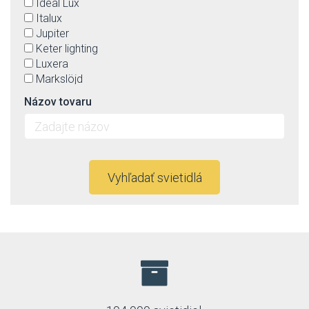
Ideal Lux
Italux
Jupiter
Keter lighting
Luxera
Markslöjd
Max-light
Názov tovaru
Mi by Milagro
Nowodvorski
Orion
Prezent
Rabalux
Vyhľadať svietidlá
Reality
Searchlight
Trio