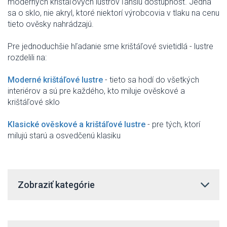
moderných krištáľových lustrov ľahšiu dostupnosť.
Jedná
sa o sklo, nie akryl, ktoré niektorí výrobcovia v tlaku na cenu
tieto ověsky nahrádzajú.
Pre jednoduchšie hľadanie sme krištáľové svietidlá - lustre
rozdelili na:
Moderné krištáľové lustre
- tieto sa hodí do všetkých
interiérov a sú pre každého, kto miluje ověskové a
krištáľové sklo
Klasické ověskové a krištáľové lustre
- pre tých, ktorí
milujú starú a osvedčenú klasiku
Zobraziť kategórie