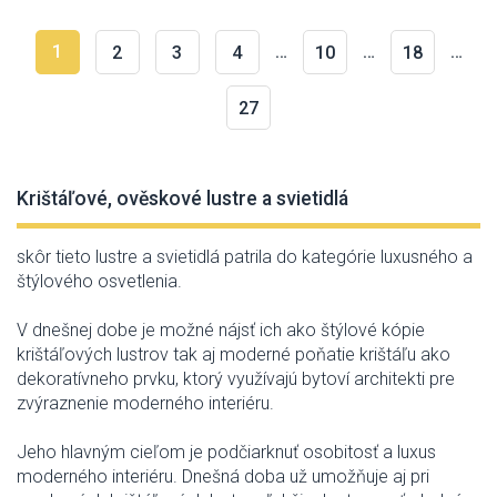
1
…
…
…
2
3
4
10
18
27
Krištáľové, ověskové lustre a svietidlá
skôr
tieto lustre a svietidlá patrila do kategórie luxusného a
štýlového osvetlenia.
V dnešnej dobe je možné nájsť ich ako štýlové kópie
krištáľových lustrov tak aj moderné poňatie krištáľu ako
dekoratívneho prvku, ktorý využívajú bytoví architekti pre
zvýraznenie moderného interiéru.
Jeho hlavným cieľom je podčiarknuť osobitosť a luxus
moderného interiéru.
Dnešná doba už umožňuje aj pri