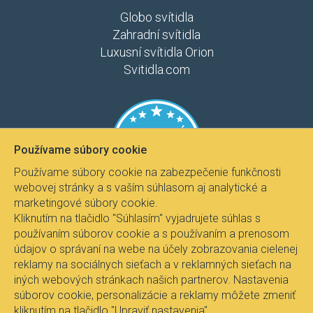
Globo svítidla
Zahradní svítidla
Luxusní svítidla Orion
Svitidla.com
Používame súbory cookie
Používame súbory cookie na zabezpečenie funkčnosti
webovej stránky a s vaším súhlasom aj analytické a
marketingové súbory cookie.
Kliknutím na tlačidlo "Súhlasím" vyjadrujete súhlas s
používaním súborov cookie a s používaním a prenosom
údajov o správaní na webe na účely zobrazovania cielenej
reklamy na sociálnych sieťach a v reklamných sieťach na
iných webových stránkach našich partnerov. Nastavenia
súborov cookie, personalizácie a reklamy môžete zmeniť
kliknutím na tlačidlo "Upraviť nastavenia".