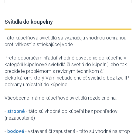
Svítidla do koupelny
Táto
kúpeľňová
svietidlá sa
vyznačujú
vhodnou
ochranou
proti
vlhkosti
a
striekajúcej
vode
.
Preto
odporúčam
hľadať
vhodné osvetlenie
do
kúpeľne
v
kategórii
kúpeľňové svietidlá
či svetlá
do
kúpeľní
,
lebo tak
predídete
problémom s
revíznym
technikom
či
elektrikárom
,
ktorý Vám
nebude
chcieť
svietidlo
bez
tzv
.
IP
ochrany
umiestniť
do
kúpeľne
.
Všeobecne
máme
kúpeľňové
svietidlá
rozdelené
na
:
-
-
stropné
- táto
sú vhodné do
kúpeľní
bez
podhľadov
(
nezapustené
)
-
bodové
-
vstavaná
či
zapustená
- táto
sú vhodné
na
strop