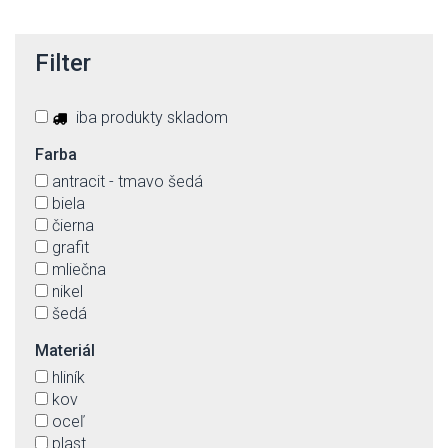
Filter
iba produkty skladom
Farba
antracit - tmavo šedá
biela
čierna
grafit
mliečna
nikel
šedá
Materiál
hliník
kov
oceľ
plast