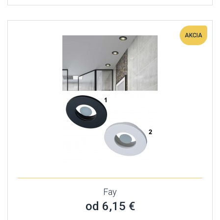
AKCIA
Fay
od 6,15 €