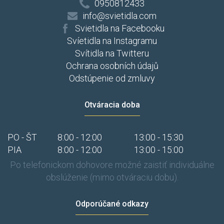
0950812433
info@svietidla.com
Svietidla na Facebooku
Svíetidla na Instagramu
Svítidla na Twitteru
Ochrana osobních údajů
Odstúpenie od zmluvy
Otváracia doba
PO - ŠT
8:00 - 12:00
13:00 - 15:30
PIA
8:00 - 12:00
13:00 - 15:00
Po telefonickom dohovore možné zaistiť individuálne
obslúženie (mimo otváraciu dobu).
Odporúčané odkazy