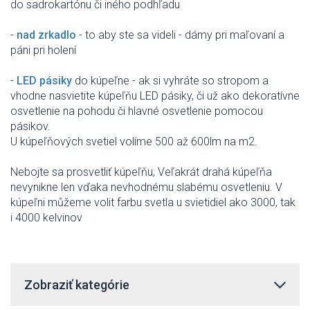
do sadrokartónu
či iného
podhľadu
-
nad
zrkadlo
-
to
aby ste
sa videli
-
dámy
pri maľovaní
a
páni
pri holení
-
LED
pásiky
do
kúpeľne
-
ak
si
vyhráte
so stropom
a
vhodne
nasvietite
kúpeľňu
LED
pásiky
,
či už ako
dekoratívne
osvetlenie
na
pohodu
či
hlavné osvetlenie
pomocou
pásikov.
U
kúpeľňových
svetiel
volíme
500
až
600lm
na
m2
.
Nebojte sa
prosvetliť
kúpeľňu
,
Veľakrát
drahá
kúpeľňa
nevynikne
len
vďaka
nevhodnému
slabému
osvetleniu
.
V
kúpeľni
můžeme volit
farbu
svetla u
svietidiel
ako
3000
,
tak
i
4000
kelvinov
Zobraziť kategórie