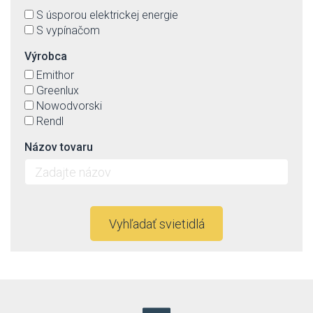
S úsporou elektrickej energie
S vypínačom
Výrobca
Emithor
Greenlux
Nowodvorski
Rendl
Názov tovaru
Vyhľadať svietidlá