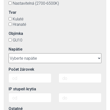
Nastavitelná (2700-6500K)
Tvar
Kulaté
Hranaté
Objímka
GU10
Napätie
Počet žárovek
IP stupeň krytia
Ostatné