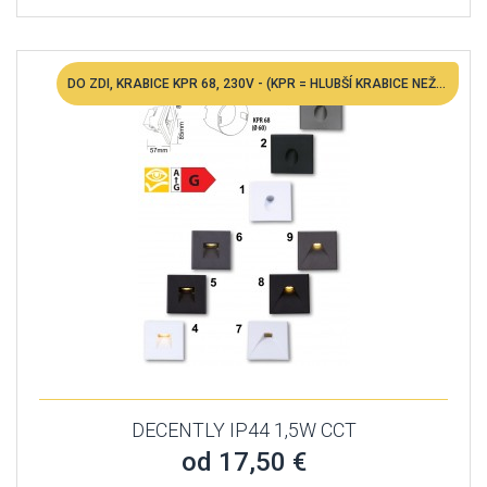
DO ZDI, KRABICE KPR 68, 230V - (KPR = HLUBŠÍ KRABICE NEŽ BĚŽNÁ ZÁSUVKOVÁ)
DECENTLY IP44 1,5W CCT
od 17,50 €