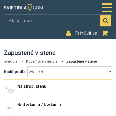
Hľ
Prihlásiť sa
Zapustené v stene
Svietidlá
>
Kúpeľňové svietidlá
>
Zapustené v stene
Radiť podľa
Na strop, stenu
Nad zrkadlo / k zrkadlu