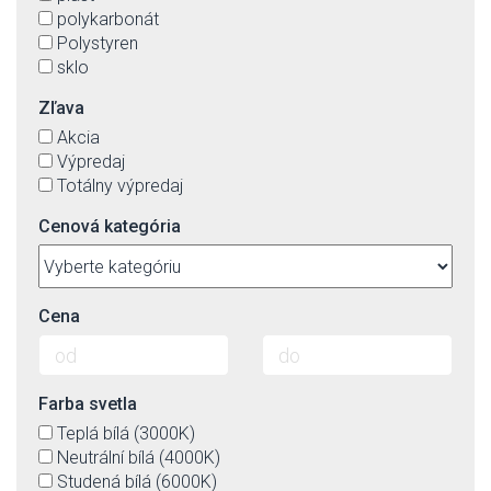
polykarbonát
Polystyren
sklo
Zľava
Akcia
Výpredaj
Totálny výpredaj
Cenová kategória
Cena
Farba svetla
Teplá bílá (3000K)
Neutrální bílá (4000K)
Studená bílá (6000K)