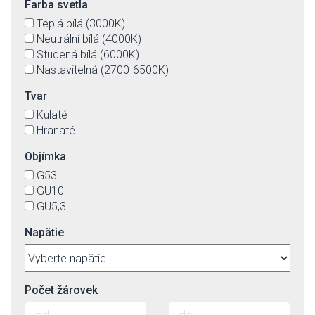
Farba svetla
Teplá bílá (3000K)
Neutrální bílá (4000K)
Studená bílá (6000K)
Nastavitelná (2700-6500K)
Tvar
Kulaté
Hranaté
Objímka
G53
GU10
GU5,3
Napätie
Počet žárovek