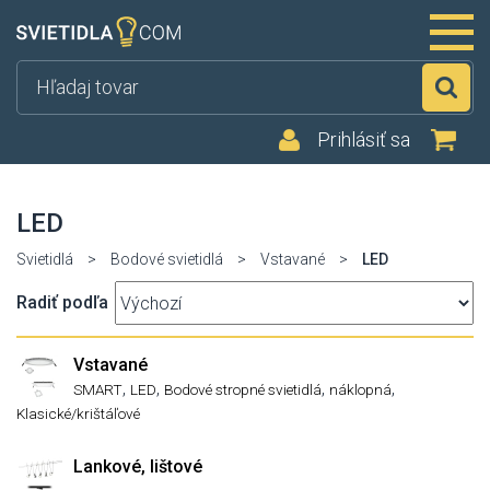
Hľ
Prihlásiť sa
LED
Svietidlá
>
Bodové svietidlá
>
Vstavané
>
LED
Radiť podľa
Vstavané
,
,
,
,
SMART
LED
Bodové stropné svietidlá
náklopná
Klasické/krištáľové
Lankové, lištové