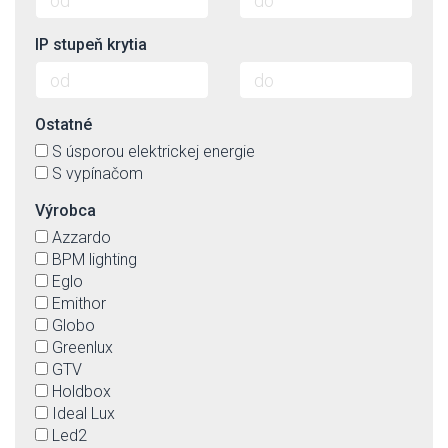
IP stupeň krytia
Ostatné
S úsporou elektrickej energie
S vypínačom
Výrobca
Azzardo
BPM lighting
Eglo
Emithor
Globo
Greenlux
GTV
Holdbox
Ideal Lux
Led2