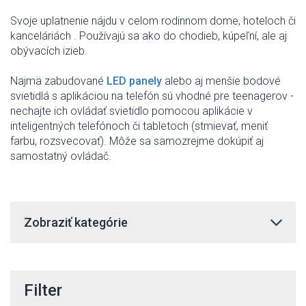
Svoje uplatnenie
nájdu v
celom
rodinnom
dome
,
hoteloch či
kanceláriách
.
Používajú
sa ako do
chodieb
,
kúpeľní
,
ale
aj
obývacích izieb
.
Najmä
zabudované
LED
panely
alebo
aj menšie
bodové
svietidlá s
aplikáciou
na
telefón
sú vhodné
pre teenagerov
-
nechajte ich
ovládať
svietidlo
pomocou
aplikácie v
inteligentných telefónoch
či
tabletoch
(
stmievať
,
meniť
farbu
,
rozsvecovať
)
.
Môže
sa samozrejme
dokúpiť
aj
samostatný
ovládač
.
Zobraziť kategórie
Filter