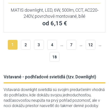
MATIS downlight, LED, 6W, 500lm, CCT, AC220-
240V, povrchově montované, bílé
od 6,15 €
1
…
…
…
2
3
4
7
12
18
Vstavané - podhľadové svietidlá (tzv. Downlight)
Vstavaná
downlight
svietidlá sú
svojím
predurčením
vhodná
do
podhľadov
,
kde
dokážu
svojou jednoduchosťou
,
nadčasovosťou
neupúta
na
prvý
pohľad
pozornosť
,
ale v
noci
dokážu
priestor
nasvetliť
do
takmer
denné
podoby
.