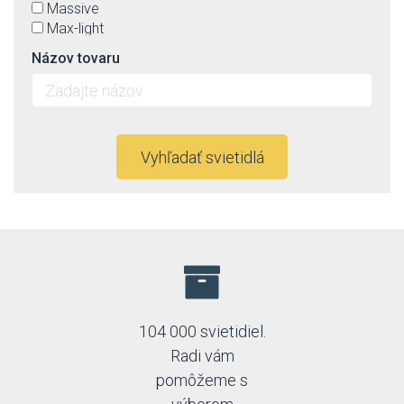
Massive
Max-light
Nowodvorski
Názov tovaru
Orion
Orno
Paulmann
Rabalux
Rendl
Vyhľadať svietidlá
Schrack
Spectrum
Strühm-Ideus
Top-light
Trio
104 000 svietidiel.
Radi vám
pomôžeme s