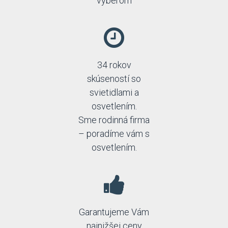
výberom
34 rokov
skúseností so
svietidlami a
osvetlením.
Sme rodinná firma
– poradíme vám s
osvetlením.
Garantujeme Vám
najnižšej ceny