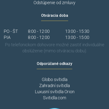
Odstúpenie od zmluvy
Otváracia doba
PO - ŠT
8:00 - 12:00
13:00 - 15:30
PIA
8:00 - 12:00
13:00 - 15:00
Po telefonickom dohovore možné zaistiť individuálne
obslúženie (mimo otváraciu dobu).
Odporúčané odkazy
Globo svítidla
Zahradní svítidla
Luxusní svítidla Orion
Svitidla.com