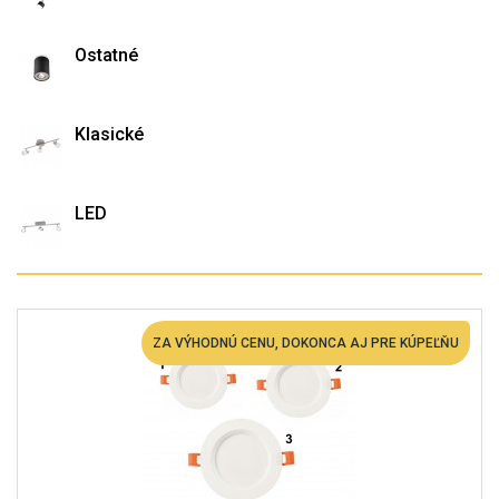
Ostatné
Klasické
LED
ZA VÝHODNÚ CENU, DOKONCA AJ PRE KÚPEĽŇU