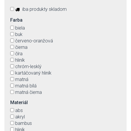
iba produkty skladom
Farba
biela
buk
červeno-oranžová
čierna
číra
hliník
chróm-lesklý
kartáčovaný hliník
matná
matná bílá
matná čierna
matny chrom
Materiál
matný nikel
abs
mliečna
akryl
nikel
bambus
orech
hliník
satén