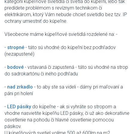
kategórii
kúpeľňové svietidlá
či svetlá
do
kúpeľní
,
lebo tak
predídete
problémom s
revíznym
technikom
či
elektrikárom
,
ktorý Vám
nebude
chcieť
svietidlo
bez
tzv
.
IP
ochrany
umiestniť
do
kúpeľne
.
Všeobecne
máme
kúpeľňové
svietidlá
rozdelené
na
:
-
-
stropné
- táto
sú vhodné do
kúpeľní
bez
podhľadov
(
nezapustené
)
-
bodové
-
vstavaná
či
zapustená
- táto
sú vhodné
na
strop
do sadrokartónu
či iného
podhľadu
-
nad
zrkadlo
-
to
aby ste
sa videli
-
dámy
pri maľovaní
a
páni
pri holení
-
LED
pásiky
do
kúpeľne
-
ak
si
vyhráte
so stropom
a
vhodne
nasvietite
kúpeľňu
LED
pásiky
,
či už ako
dekoratívne
osvetlenie
na
pohodu
či
hlavné osvetlenie
pomocou
pásikov.
U
kúpeľňových
svetiel
volíme
500
až
600lm
na
m2
.