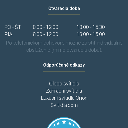
Otváracia doba
PO - ŠT
8:00 - 12:00
13:00 - 15:30
PIA
8:00 - 12:00
13:00 - 15:00
Po telefonickom dohovore možné zaistiť individuálne
obslúženie (mimo otváraciu dobu).
Odporúčané odkazy
Globo svítidla
Zahradní svítidla
Luxusní svítidla Orion
Svitidla.com