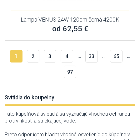
Lampa VENUS 24W 120cm černá 4200K
od 62,55 €
1
…
…
…
2
3
4
33
65
97
Svítidla do koupelny
Táto
kúpeľňová
svietidlá sa
vyznačujú
vhodnou
ochranou
proti
vlhkosti
a
striekajúcej
vode
.
Preto
odporúčam
hľadať
vhodné osvetlenie
do
kúpeľne
v