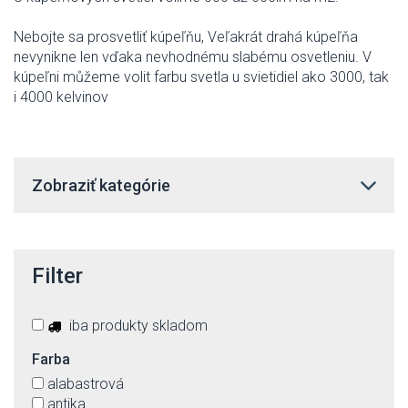
Nebojte sa
prosvetliť
kúpeľňu
,
Veľakrát
drahá
kúpeľňa
nevynikne
len
vďaka
nevhodnému
slabému
osvetleniu
.
V
kúpeľni
můžeme volit
farbu
svetla u
svietidiel
ako
3000
,
tak
i
4000
kelvinov
Zobraziť kategórie
Filter
iba produkty skladom
Farba
alabastrová
antika