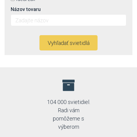
Immax neo
Názov tovaru
Italux
Kaja
Led2
Ledline
Lucide
Vyhľadať svietidlá
Lummax
Markslöjd
Max-light
Mi by Milagro
Nordlux
Nowodvorski
Orion
Paulmann
Philips
104 000 svietidiel.
Prezent
Radi vám
Rabalux
pomôžeme s
Reality
výberom
Rendl
Searchlight