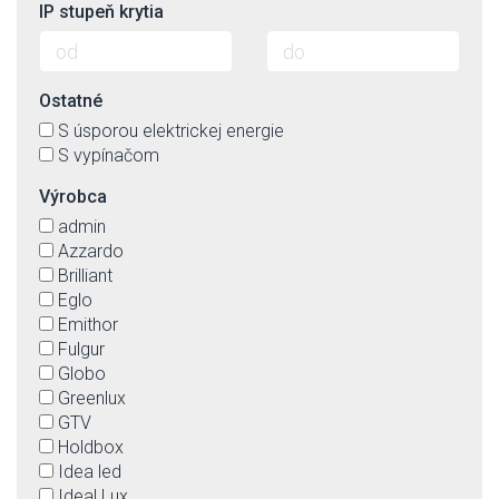
IP stupeň krytia
Ostatné
S úsporou elektrickej energie
S vypínačom
Výrobca
admin
Azzardo
Brilliant
Eglo
Emithor
Fulgur
Globo
Greenlux
GTV
Holdbox
Idea led
Ideal Lux