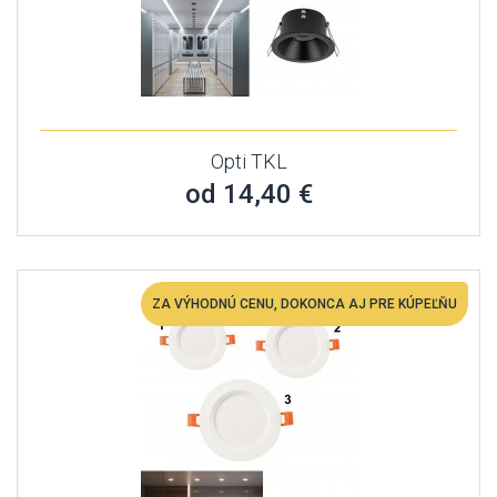
Opti TKL
od 14,40 €
ZA VÝHODNÚ CENU, DOKONCA AJ PRE KÚPEĽŇU