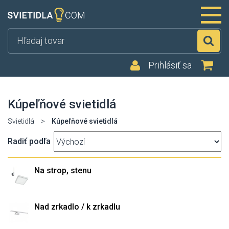
Hľ
Prihlásiť sa
Kúpeľňové svietidlá
Svietidlá
>
Kúpeľňové svietidlá
Radiť podľa
Na strop, stenu
Nad zrkadlo / k zrkadlu