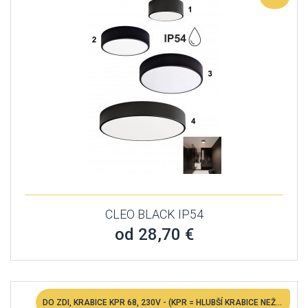
CLEO BLACK IP54
od 28,70 €
DO ZDI, KRABICE KPR 68, 230V - (KPR = HLUBŠÍ KRABICE NEŽ BĚŽNÁ ZÁSUVKOVÁ)