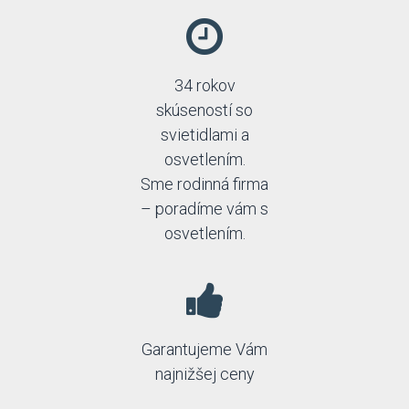
Schrack
SLV
Sollux
Spectrum
34 rokov
Strühm-Ideus
skúseností so
Temar
TK Lighting
svietidlami a
Top-light
osvetlením.
Trio
Sme rodinná firma
– poradíme vám s
osvetlením.
Garantujeme Vám
najnižšej ceny