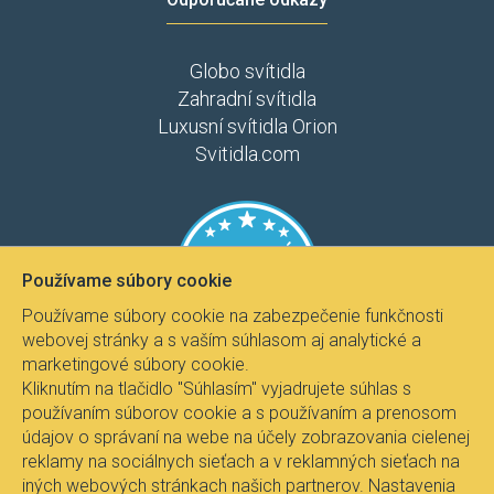
Globo svítidla
Zahradní svítidla
Luxusní svítidla Orion
Svitidla.com
Používame súbory cookie
Používame súbory cookie na zabezpečenie funkčnosti
webovej stránky a s vaším súhlasom aj analytické a
marketingové súbory cookie.
Kliknutím na tlačidlo "Súhlasím" vyjadrujete súhlas s
používaním súborov cookie a s používaním a prenosom
údajov o správaní na webe na účely zobrazovania cielenej
reklamy na sociálnych sieťach a v reklamných sieťach na
iných webových stránkach našich partnerov. Nastavenia