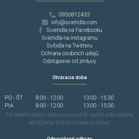
0950812433
info@svietidla.com
Svietidla na Facebooku
Svíetidla na Instagramu
Svítidla na Twitteru
Ochrana osobních údajů
Odstúpenie od zmluvy
Otváracia doba
PO - ŠT
8:00 - 12:00
13:00 - 15:30
PIA
8:00 - 12:00
13:00 - 15:00
Po telefonickom dohovore možné zaistiť individuálne
obslúženie (mimo otváraciu dobu).
Odporúčané odkazy