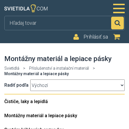
Hľ
Prihlásiť sa
Montážny materiál a lepiace pásky
Svietidlá
>
Příslušenství a instalační materiál
>
Montážny materiál a lepiace pásky
Radiť podľa
Čističe, laky a lepidlá
Montážny materiál a lepiace pásky