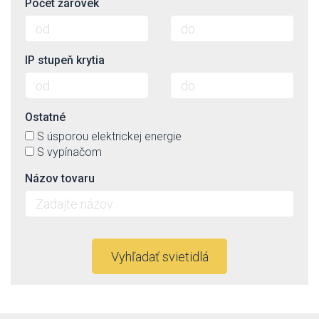
Počet žárovek
IP stupeň krytia
Ostatné
S úsporou elektrickej energie
S vypínačom
Názov tovaru
Vyhľadať svietidlá