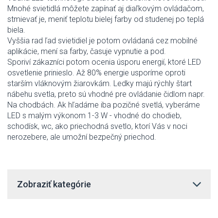
Mnohé svietidlá môžete zapínať aj diaľkovým ovládačom,
stmievať je, meniť teplotu bielej farby od studenej po teplá
biela.
Vyššia rad ľad svietidiel je potom ovládaná cez mobilné
aplikácie, mení sa farby, časuje vypnutie a pod.
Sporiví zákazníci potom ocenia úsporu energií, ktoré LED
osvetlenie prinieslo. Až 80% energie usporíme oproti
starším vláknovým žiarovkám. Ledky majú rýchly štart
nábehu svetla, preto sú vhodné pre ovládanie čidlom napr.
Na chodbách. Ak hľadáme iba pozičné svetlá, vyberáme
LED s malým výkonom 1-3 W - vhodné do chodieb,
schodísk, wc, ako priechodná svetlo, ktorí Vás v noci
nerozebere, ale umožní bezpečný priechod.
Zobraziť kategórie