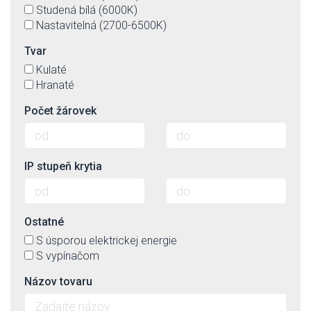
Studená bílá (6000K)
Nastavitelná (2700-6500K)
Tvar
Kulaté
Hranaté
Počet žárovek
IP stupeň krytia
Ostatné
S úsporou elektrickej energie
S vypínačom
Názov tovaru