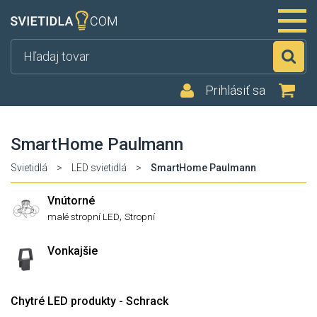
Hľ
Prihlásiť sa
SmartHome Paulmann
Svietidlá
>
LED svietidlá
>
SmartHome Paulmann
Vnútorné
,
malé stropní LED
Stropní
Vonkajšie
Chytré LED produkty - Schrack