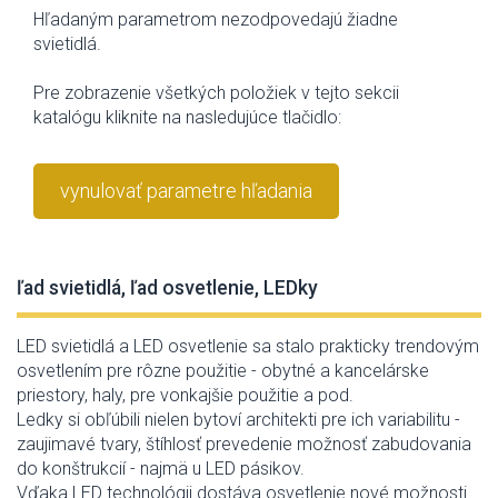
Hľadaným parametrom nezodpovedajú žiadne
svietidlá.
Pre zobrazenie všetkých položiek v tejto sekcii
katalógu kliknite na nasledujúce tlačidlo:
vynulovať parametre hľadania
ľad svietidlá, ľad osvetlenie, LEDky
LED svietidlá a LED osvetlenie sa stalo prakticky trendovým
osvetlením pre rôzne použitie - obytné a kancelárske
priestory, haly, pre vonkajšie použitie a pod.
Ledky si obľúbili nielen bytoví architekti pre ich variabilitu -
zaujimavé tvary, štíhlosť prevedenie možnosť zabudovania
do konštrukcií - najmä u LED pásikov.
Vďaka LED technológii dostáva osvetlenie nové možnosti.