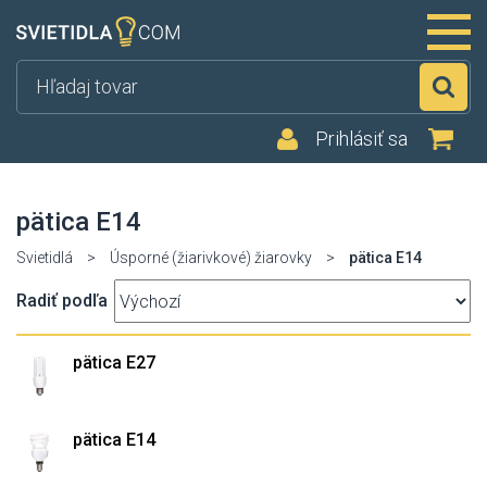
Hľ
Prihlásiť sa
pätica E14
Svietidlá
>
Úsporné (žiarivkové) žiarovky
>
pätica E14
Radiť podľa
pätica E27
pätica E14