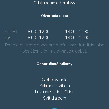
Odstúpenie od zmluvy
Otváracia doba
PO - ŠT
8:00 - 12:00
13:00 - 15:30
PIA
8:00 - 12:00
13:00 - 15:00
Po telefonickom dohovore možné zaistiť individuálne
obslúženie (mimo otváraciu dobu).
Odporúčané odkazy
Globo svítidla
Zahradní svítidla
Luxusní svítidla Orion
Svitidla.com