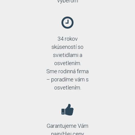
výberom
34 rokov
skúseností so
svietidlami a
osvetlením.
Sme rodinná firma
– poradíme vám s
osvetlením.
Garantujeme Vám
najnižšej ceny