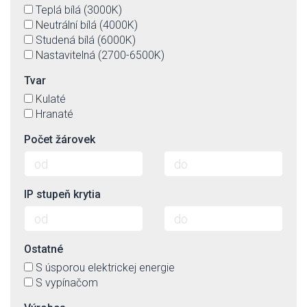
Teplá bílá (3000K)
Neutrální bílá (4000K)
Studená bílá (6000K)
Nastavitelná (2700-6500K)
Tvar
Kulaté
Hranaté
Počet žárovek
IP stupeň krytia
Ostatné
S úsporou elektrickej energie
S vypínačom