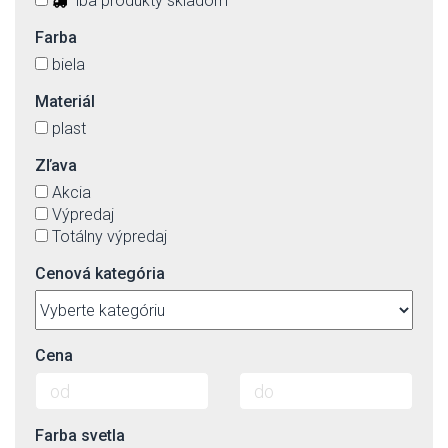
iba produkty skladom
Farba
biela
Materiál
plast
Zľava
Akcia
Výpredaj
Totálny výpredaj
Cenová kategória
Cena
Farba svetla