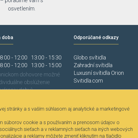
– poradíme vám s
osvetlením.
a doba
Odporúčané odkazy
8:00 - 12:00
13:00 - 15:30
Globo svítidla
8:00 - 12:00
13:00 - 15:00
Zahradní svítidla
Luxusní svítidla Orion
fonickom dohovore možné
Svitidla.com
ndividuálne obslúženie
váraciu dobu).
j stránky a s vaším súhlasom aj analytické a marketingové
vaním súborov cookie a s používaním a prenosom údajov o
 sociálnych sieťach a v reklamných sieťach na iných webových
onalizácie a reklamy môžete zmeniť kliknutím na tlačidlo