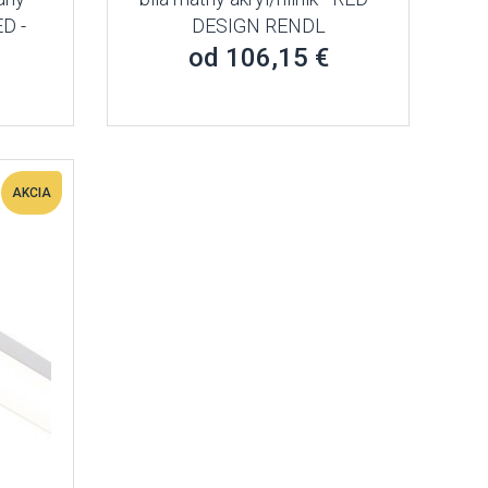
ED -
DESIGN RENDL
od 106,15 €
AKCIA