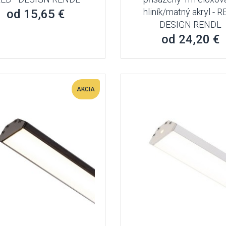
hliník/matný akryl - R
od 15,65 €
DESIGN RENDL
od 24,20 €
AKCIA