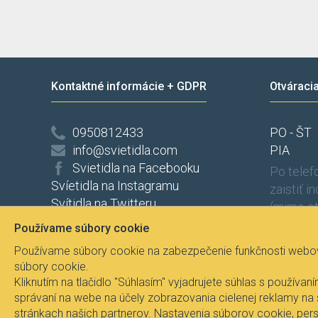
Kontaktné informácie + GDPR
Otváraci
0950812433
PO - ŠT
info@svietidla.com
PIA
Svietidla na Facebooku
Po tele
Svíetidla na Instagramu
zaistiť i
Svítidla na Twitteru
(mimo ot
Ochrana osobních údajů
Používame súbory cookie
Odstúpenie od zmluvy
Používame súbory cookie na zabezpečenie funkčnosti webove
súbory cookie.
Kliknutím na tlačidlo "Súhlasím" vyjadrujete súhlas s použí
správaní na webe na účely zobrazovania cielenej reklamy na
stránkach našich partnerov. Nastavenia súborov cookie, pers