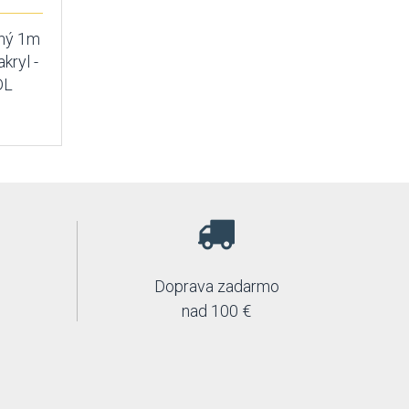
ný 1m
kryl -
DL
Doprava zadarmo
nad 100 €