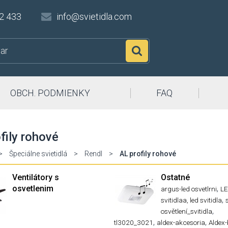
2 433
info@svietidla.com
Hľadať
OBCH. PODMIENKY
FAQ
fily rohové
>
Špeciálne svietidlá
>
Rendl
>
AL profily rohové
Ventilátory s
Ostatné
osvetlenim
,
argus-led osvetlrni
L
,
svitidlaa, led svitidla
,
osvětlení_svitidla
,
,
tl3020_3021
aldex-akcesoria
Aldex