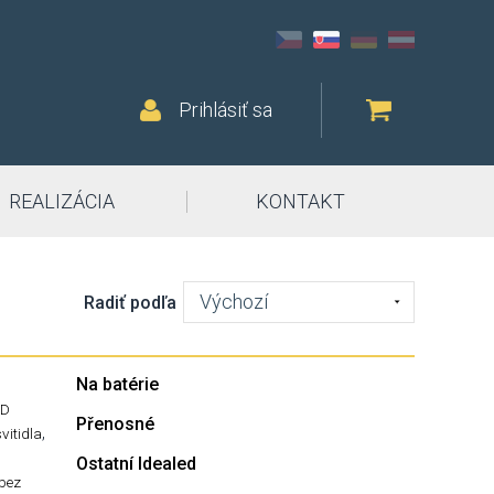
Prihlásiť sa
REALIZÁCIA
KONTAKT
Výchozí
Radiť podľa
Na batérie
ED
Přenosné
,
svitidla
Ostatní Idealed
-bez