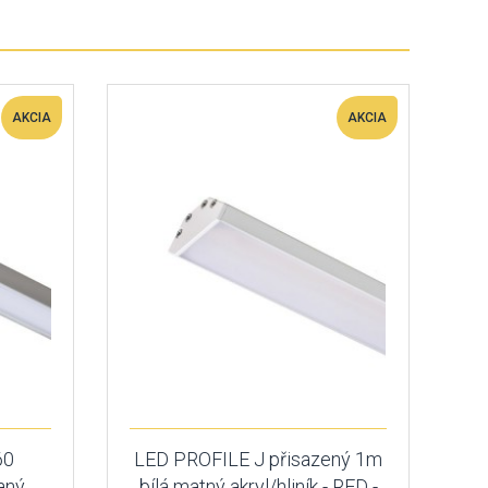
AKCIA
AKCIA
60
LED PROFILE J přisazený 1m
aný
bílá matný akryl/hliník - RED -