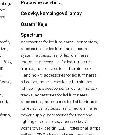
Pracovné svietidlá
,
ghting
,
ühm
Čelovky, kempingové lampy
res
Ostatní Kaja
Spectrum
,
profily
accessories for led luminares - connectors
,
ivní
accessories for led luminares - control
,
,
3
system
accessories for led luminares -
,
 držáky,
endcaps
accessories for led luminares -
,
,
5D
framas
accessories for led luminares -
,
,
í
Hanging kit
accessories for led luminares -
,
,
 Wave
reflectors
accessories for led luminares -
,
,
fofit ceiling
accessories for led luminares -
,
,
ní
tracks
accessories for led luminares -
,
,
roud
accessories
accessories for led luminares -
,
for led strips
accessories for led luminares -
,
,
ečetná
power supply
accessories for traditional
,
lighting - accessories
accessories of
,
wojnarowski design
LED Proffesional lamps
,
ceiling
LED Professional mouting on the