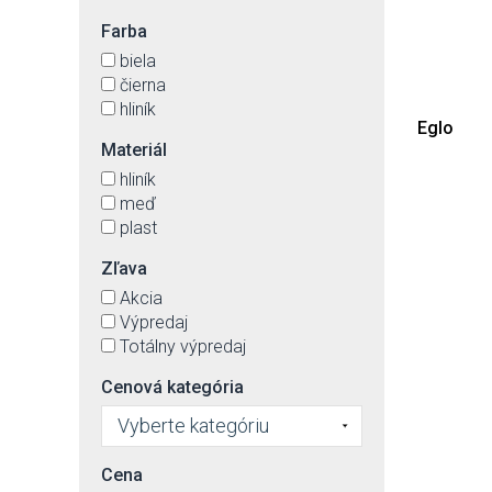
Farba
biela
čierna
hliník
Eglo
Materiál
hliník
meď
plast
Zľava
Akcia
Výpredaj
Totálny výpredaj
Cenová kategória
Vyberte kategóriu
Cena