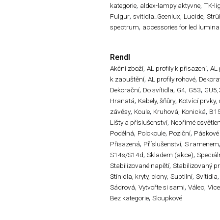
,
,
kategorie
aldex-lampy aktyvne
TK-li
,
,
,
Fulgur
svítidla_Geenlux
Lucide
Str
,
spectrum
accessories for led lumina
Rendl
,
,
Akční zboží
AL profily k přisazení
AL 
,
,
k zapuštění
AL profily rohové
Dekorat
,
,
,
,
Dekorační
Do svítidla
G4
G53
GU5,
,
,
Hranatá
Kabely, šňůry
Kotvící prvky,
,
,
,
,
závěsy
Koule
Kruhová
Konická
B1
,
Lišty a příslušenství
Nepřímé osvětlen
,
,
,
Podélná
Polokoule
Poziční
Páskové
,
,
Přisazená
Příslušenství
S ramenem
,
,
S14s/S14d
Skladem (akce)
Speciál
,
Stabilizované napětí
Stabilizovaný p
,
,
,
Stínidla, kryty, clony
Subtilní
Svítidla
,
,
,
Sádrová
Vytvořte si sami
Válec
Víc
,
Bez kategorie
Sloupkové