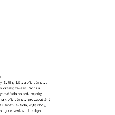
n
,
,
,
ry
Svítilny
Lišty a příslušenství
,
ky, držáky, závěsy
Patice a
,
ybové čidla na zed
Pojistky,
,
rtery
přislušenství pro zapuštěná
,
slušenství svítidla, kryty, clony
,
,
ategorie
venkovní link+light