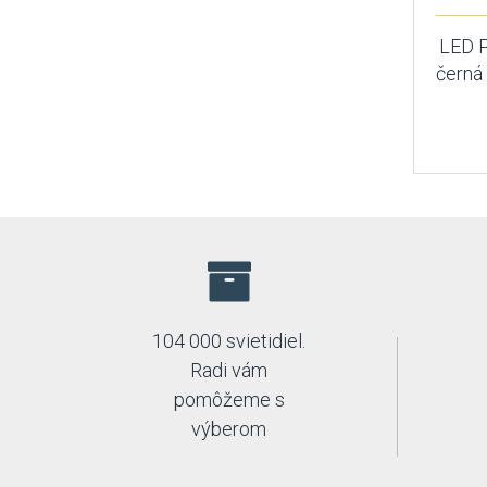
LED 
černá 
104 000 svietidiel.
Radi vám
pomôžeme s
výberom