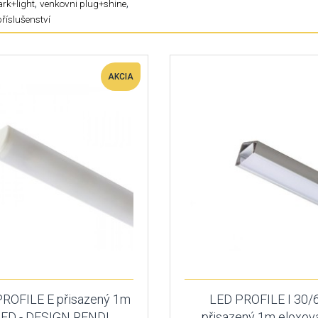
,
,
rk+light
venkovni plug+shine
příslušenství
AKCIA
PROFILE E přisazený 1m
LED PROFILE I 30/
RED - DESIGN RENDL
přisazený 1m eloxov