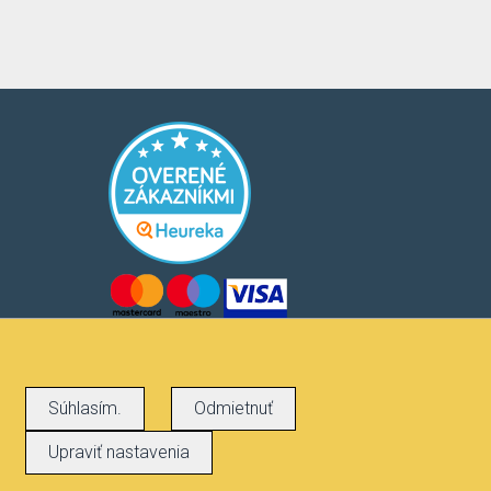
Súhlasím.
Odmietnuť
Upraviť nastavenia