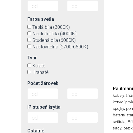
Farba svetla
Teplá bílá (3000K)
Neutrální bílá (4000K)
Studená bílá (6000K)
Nastavitelná (2700-6500K)
Tvar
Kulaté
Hranaté
Počet žárovek
Paulman
kabely, šňů
kotvící prv
IP stupeň krytia
,
spojky
poh
baterie, sta
,
svítidla
Pří
,
sady
bez k
Ostatné