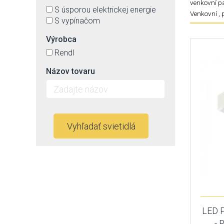
venkovní pa
S úsporou elektrickej energie
Venkovní , 
S vypínačom
Výrobca
Rendl
Názov tovaru
Vyhľadať svietidlá
LED 
- 