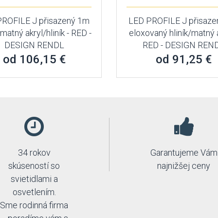
PROFILE J přisazený 1m
LED PROFILE J přisaze
matný akryl/hliník - RED -
eloxovaný hliník/matný a
DESIGN RENDL
RED - DESIGN REN
od 106,15 €
od 91,25 €
34 rokov
Garantujeme Vám
skúseností so
najnižšej ceny
svietidlami a
osvetlením.
Sme rodinná firma