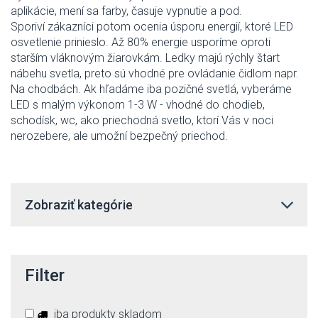
aplikácie, mení sa farby, časuje vypnutie a pod.
Sporiví zákazníci potom ocenia úsporu energií, ktoré LED
osvetlenie prinieslo. Až 80% energie usporíme oproti
starším vláknovým žiarovkám. Ledky majú rýchly štart
nábehu svetla, preto sú vhodné pre ovládanie čidlom napr.
Na chodbách. Ak hľadáme iba pozičné svetlá, vyberáme
LED s malým výkonom 1-3 W - vhodné do chodieb,
schodísk, wc, ako priechodná svetlo, ktorí Vás v noci
nerozebere, ale umožní bezpečný priechod.
Zobraziť kategórie
Filter
iba produkty skladom