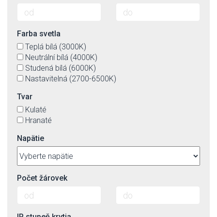
Farba svetla
Teplá bílá (3000K)
Neutrální bílá (4000K)
Studená bílá (6000K)
Nastavitelná (2700-6500K)
Tvar
Kulaté
Hranaté
Napätie
Počet žárovek
IP stupeň krytia