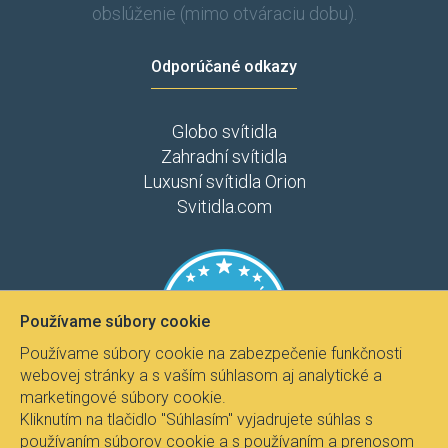
obslúženie (mimo otváraciu dobu).
Odporúčané odkazy
Globo svítidla
Zahradní svítidla
Luxusní svítidla Orion
Svitidla.com
Používame súbory cookie
Používame súbory cookie na zabezpečenie funkčnosti
webovej stránky a s vaším súhlasom aj analytické a
marketingové súbory cookie.
Kliknutím na tlačidlo "Súhlasím" vyjadrujete súhlas s
používaním súborov cookie a s používaním a prenosom