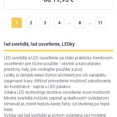
1
…
…
2
3
4
8
11
ľad svietidlá, ľad osvetlenie, LEDky
LED svietidlá a LED osvetlenie sa stalo prakticky trendovým
osvetlením pre rôzne použitie - obytné a kancelárske
priestory, haly, pre vonkajšie použitie a pod.
Ledky si obľúbili nielen bytoví architekti pre ich variabilitu -
zaujimavé tvary, štíhlosť prevedenie možnosť zabudovania
do konštrukcií - najmä u LED pásikov.
Vďaka LED technológii dostáva osvetlenie nové možnosti.
Mnohé svietidlá môžete zapínať aj diaľkovým ovládačom,
stmievať je, meniť teplotu bielej farby od studenej po teplá
biela.
Vyššia rad ľad svietidiel je potom ovládaná cez mobilné