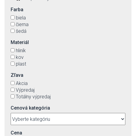
Farba
biela
čierna
šedá
Materiál
hliník
kov
plast
Zľava
Akcia
Výpredaj
Totálny výpredaj
Cenová kategória
Cena