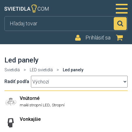
Hľ
Prihlásiť sa
Led panely
Svietidlá
>
LED svietidlá
>
Led panely
Radiť podľa
Vnútorné
,
malé stropní LED
Stropní
Vonkajšie