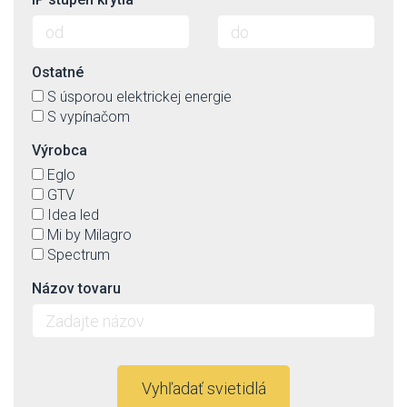
Ostatné
S úsporou elektrickej energie
S vypínačom
Výrobca
Eglo
GTV
Idea led
Mi by Milagro
Spectrum
Názov tovaru
Vyhľadať svietidlá