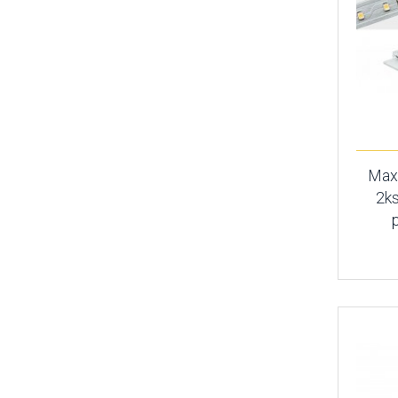
MaxL
2k