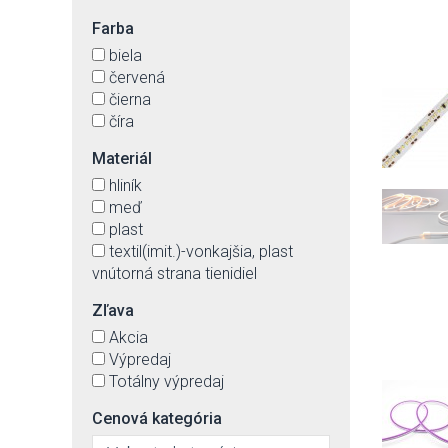
Farba
biela
červená
čierna
číra
Materiál
hliník
meď
plast
textil(imit.)-vonkajšia, plast
vnútorná strana tienidiel
Zľava
Akcia
Výpredaj
Totálny výpredaj
Cenová kategória