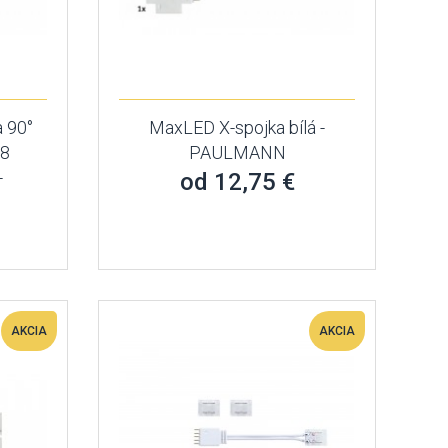
 90°
MaxLED X-spojka bílá -
 8
PAULMANN
-
od 12,75 €
AKCIA
AKCIA