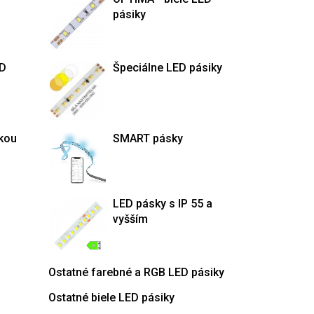
pásiky
ED
Špeciálne LED pásiky
kou
SMART pásky
LED pásky s IP 55 a
vyšším
Ostatné farebné a RGB LED pásiky
Ostatné biele LED pásiky