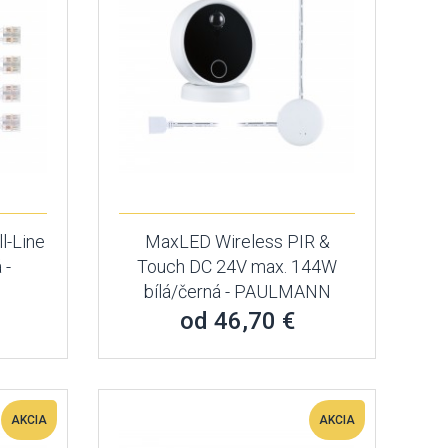
l-Line
MaxLED Wireless PIR &
 -
Touch DC 24V max. 144W
bílá/černá - PAULMANN
od 46,70 €
AKCIA
AKCIA