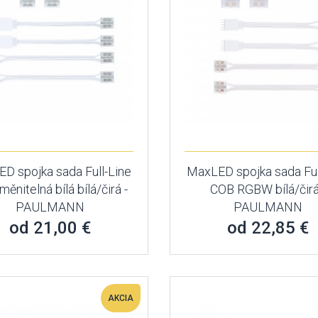
D spojka sada Full-Line
MaxLED spojka sada Ful
ěnitelná bílá bílá/čirá -
COB RGBW bílá/čirá
PAULMANN
PAULMANN
od 21,00 €
od 22,85 €
AKCIA