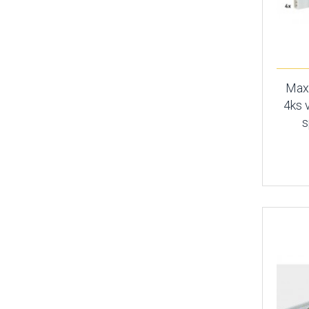
MaxL
4ks 
s