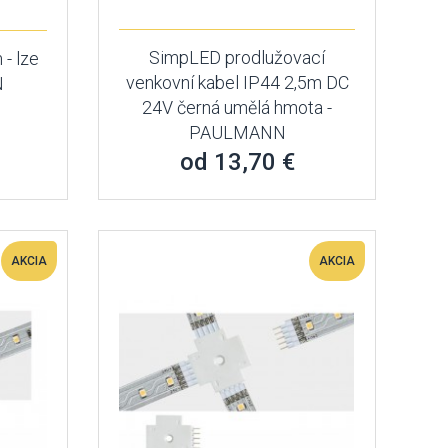
SimpLED prodlužovací
 - lze
venkovní kabel IP44 2,5m DC
N
24V černá umělá hmota -
PAULMANN
od 13,70 €
AKCIA
AKCIA