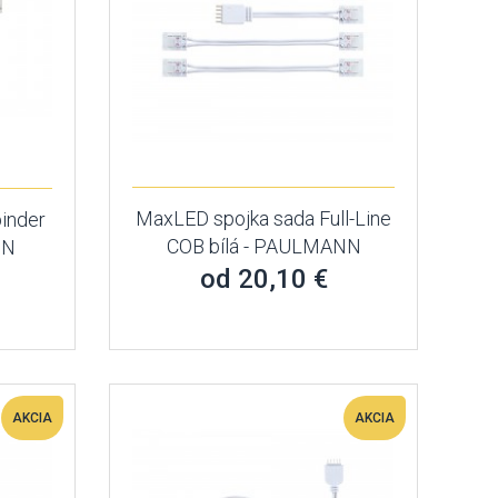
MaxLED spojka sada Full-Line
inder
COB bílá - PAULMANN
NN
od 20,10 €
AKCIA
AKCIA