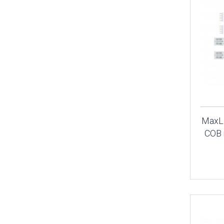
MaxLE
COB m