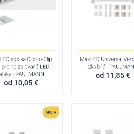
ED spojka Clip-to-Clip
MaxLED Universal Verb
s pro neizolované LED
2ks bílá - PAULMA
pásky - PAULMANN
od 11,85 €
od 10,05 €
AKCIA