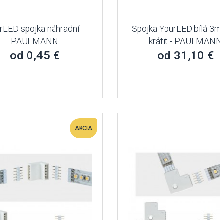
rLED spojka náhradní -
Spojka YourLED bílá 3m
PAULMANN
krátit - PAULMAN
od 0,45 €
od 31,10 €
AKCIA