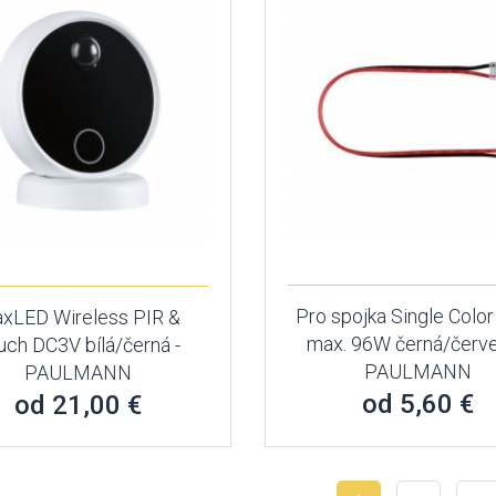
Pro spojka Single Colo
xLED Wireless PIR &
max. 96W černá/červe
uch DC3V bílá/černá -
PAULMANN
PAULMANN
od 5,60 €
od 21,00 €