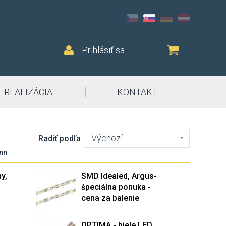
Prihlásiť sa
REALIZÁCIA
KONTAKT
Výchozí
Radiť podľa
nn
y,
SMD Idealed, Argus-
špeciálna ponuka -
cena za balenie
OPTIMA - biele LED