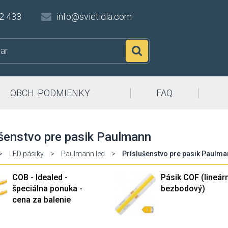
2 433
info@svietidla.com
Hľadať
OBCH. PODMIENKY
FAQ
šenstvo pre pasik Paulmann
>
LED pásiky
>
Paulmann led
>
Príslušenstvo pre pasik Paulma
COB - Idealed -
Pásik COF (lineárn
špeciálna ponuka -
bezbodový)
cena za balenie