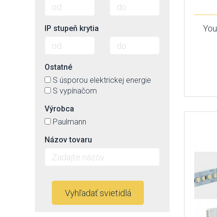
You
IP stupeň krytia
Ostatné
S úsporou elektrickej energie
S vypínačom
Výrobca
Paulmann
Názov tovaru
Vyhľadať svietidlá