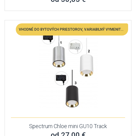
VHODNÉ DO BYTOVÝCH PRIESTOROV, VARIABILNÝ VYMENITEĽNÁ LED
Spectrum Chloe mini GU10 Track
od 27,00 €