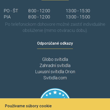
PO - ŠT
8:00 - 12:00
13:00 - 15:30
PIA
8:00 - 12:00
13:00 - 15:00
Po telefonickom dohovore možné zaistiť individuálne
obslúženie (mimo otváraciu dobu).
Odporúčané odkazy
Globo svítidla
Zahradní svítidla
Luxusní svítidla Orion
Svitidla.com
Používame súbory cookie