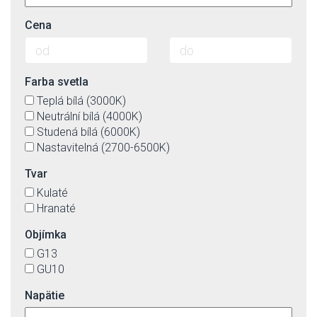
Cena
Farba svetla
Teplá bílá (3000K)
Neutrální bílá (4000K)
Studená bílá (6000K)
Nastavitelná (2700-6500K)
Tvar
Kulaté
Hranaté
Objímka
G13
GU10
Napätie