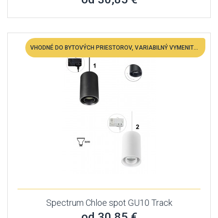
VHODNÉ DO BYTOVÝCH PRIESTOROV, VARIABILNÝ VYMENITEĽNÁ LED
Spectrum Chloe spot GU10 Track
od 30,85 €