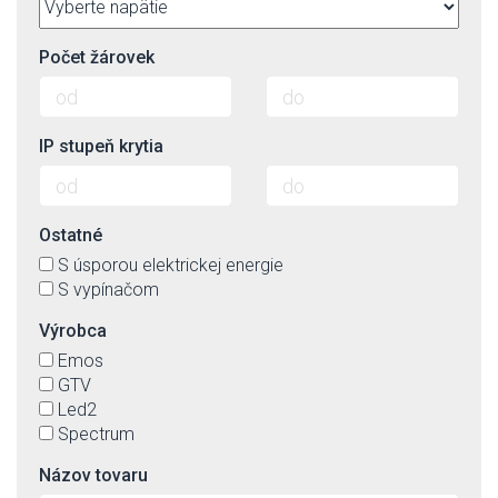
Počet žárovek
IP stupeň krytia
Ostatné
S úsporou elektrickej energie
S vypínačom
Výrobca
Emos
GTV
Led2
Spectrum
Názov tovaru