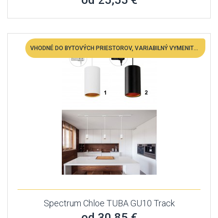
od 25,55 €
VHODNÉ DO BYTOVÝCH PRIESTOROV, VARIABILNÝ VYMENITEĽNÁ LED
Spectrum Chloe TUBA GU10 Track
od 30,85 €