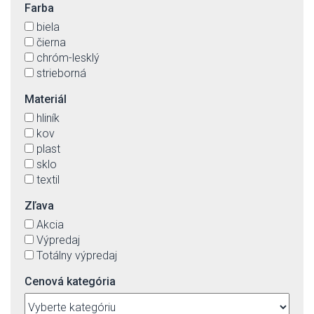
Farba
biela
čierna
chróm-lesklý
strieborná
Materiál
hliník
kov
plast
sklo
textil
Zľava
Akcia
Výpredaj
Totálny výpredaj
Cenová kategória