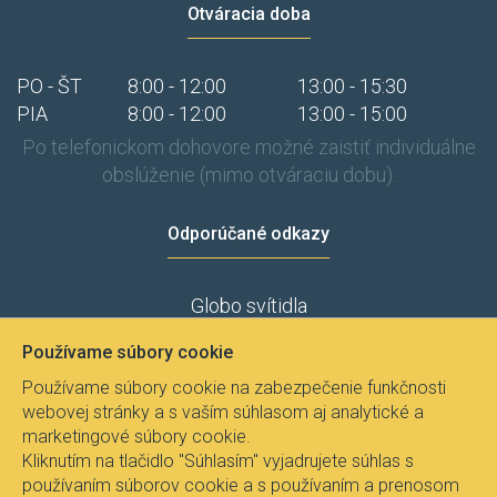
Otváracia doba
PO - ŠT
8:00 - 12:00
13:00 - 15:30
PIA
8:00 - 12:00
13:00 - 15:00
Po telefonickom dohovore možné zaistiť individuálne
obslúženie (mimo otváraciu dobu).
Odporúčané odkazy
Globo svítidla
Zahradní svítidla
Používame súbory cookie
Luxusní svítidla Orion
Používame súbory cookie na zabezpečenie funkčnosti
Svitidla.com
webovej stránky a s vaším súhlasom aj analytické a
marketingové súbory cookie.
Kliknutím na tlačidlo "Súhlasím" vyjadrujete súhlas s
používaním súborov cookie a s používaním a prenosom