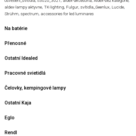
,
,
,
,
osvětlení_svitidla
tl3020_3021
aldex-akcesoria
Aldex-bez kategorie
,
,
,
,
,
aldex-lampy aktyvne
TK-lighting
Fulgur
svítidla_Geenlux
Lucide
,
,
Strühm
spectrum
accessories for led luminares
Na batérie
Přenosné
Ostatní Idealed
Pracovné svietidlá
Čelovky, kempingové lampy
Ostatní Kaja
Eglo
Rendl