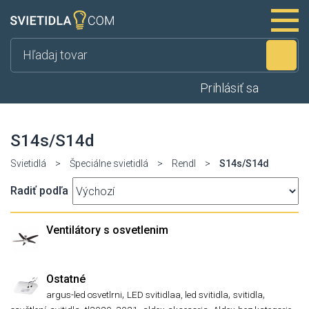
Hľ
Prihlásiť sa
S14s/S14d
Svietidlá
>
Špeciálne svietidlá
>
Rendl
>
S14s/S14d
Radiť podľa
Ventilátory s osvetlenim
Ostatné
,
,
,
argus-led osvetlrni
LED svitidlaa, led svitidla
svitidla