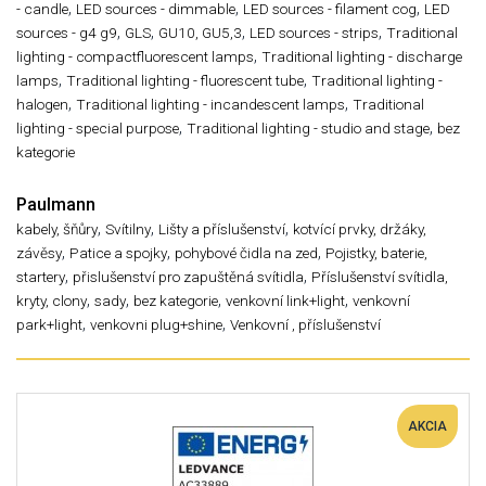
,
,
,
- candle
LED sources - dimmable
LED sources - filament cog
LED
,
,
,
,
sources - g4 g9
GLS
GU10, GU5,3
LED sources - strips
Traditional
,
lighting - compactfluorescent lamps
Traditional lighting - discharge
,
,
lamps
Traditional lighting - fluorescent tube
Traditional lighting -
,
,
halogen
Traditional lighting - incandescent lamps
Traditional
,
,
lighting - special purpose
Traditional lighting - studio and stage
bez
kategorie
Paulmann
,
,
,
kabely, šňůry
Svítilny
Lišty a příslušenství
kotvící prvky, držáky,
,
,
,
závěsy
Patice a spojky
pohybové čidla na zed
Pojistky, baterie,
,
,
startery
přislušenství pro zapuštěná svítidla
Příslušenství svítidla,
,
,
,
,
kryty, clony
sady
bez kategorie
venkovní link+light
venkovní
,
,
park+light
venkovni plug+shine
Venkovní , příslušenství
AKCIA