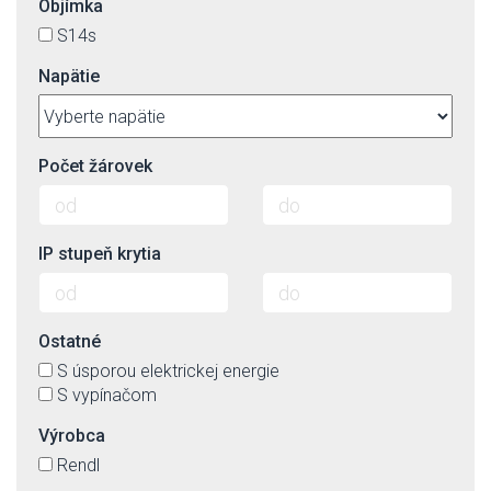
Objímka
S14s
Napätie
Počet žárovek
IP stupeň krytia
Ostatné
S úsporou elektrickej energie
S vypínačom
Výrobca
Rendl