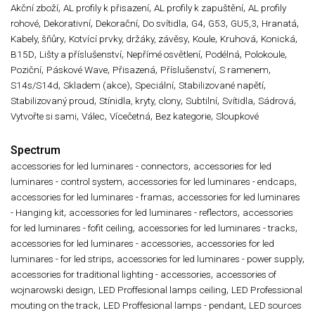
,
,
,
Akční zboží
AL profily k přisazení
AL profily k zapuštění
AL profily
,
,
,
,
,
,
,
,
rohové
Dekorativní
Dekorační
Do svítidla
G4
G53
GU5,3
Hranatá
,
,
,
,
,
Kabely, šňůry
Kotvící prvky, držáky, závěsy
Koule
Kruhová
Konická
,
,
,
,
,
B15D
Lišty a příslušenství
Nepřímé osvětlení
Podélná
Polokoule
,
,
,
,
,
Poziční
Páskové Wave
Přisazená
Příslušenství
S ramenem
,
,
,
,
S14s/S14d
Skladem (akce)
Speciální
Stabilizované napětí
,
,
,
,
,
Stabilizovaný proud
Stínidla, kryty, clony
Subtilní
Svítidla
Sádrová
,
,
,
,
Vytvořte si sami
Válec
Vícečetná
Bez kategorie
Sloupkové
Spectrum
,
accessories for led luminares - connectors
accessories for led
,
,
luminares - control system
accessories for led luminares - endcaps
,
accessories for led luminares - framas
accessories for led luminares
,
,
- Hanging kit
accessories for led luminares - reflectors
accessories
,
,
for led luminares - fofit ceiling
accessories for led luminares - tracks
,
accessories for led luminares - accessories
accessories for led
,
,
luminares - for led strips
accessories for led luminares - power supply
,
accessories for traditional lighting - accessories
accessories of
,
,
wojnarowski design
LED Proffesional lamps ceiling
LED Professional
,
,
mouting on the track
LED Proffesional lamps - pendant
LED sources