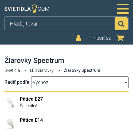
Hľ
Prihlásiť sa
Žiarovky Spectrum
Svietidlá
>
LED žiarovky
>
Žiarovky Spectrum
Radiť podľa
Pätica E27
Špeciálné
Pätica E14