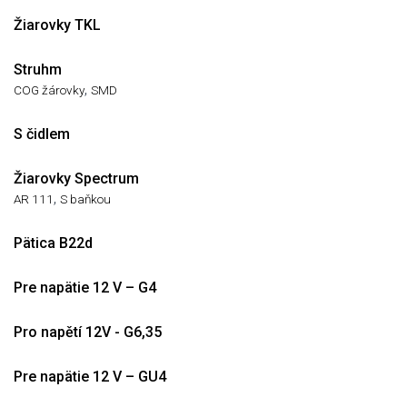
Žiarovky TKL
Struhm
,
COG žárovky
SMD
S čidlem
Žiarovky Spectrum
,
AR 111
S baňkou
Pätica B22d
Pre napätie 12 V – G4
Pro napětí 12V - G6,35
Pre napätie 12 V – GU4