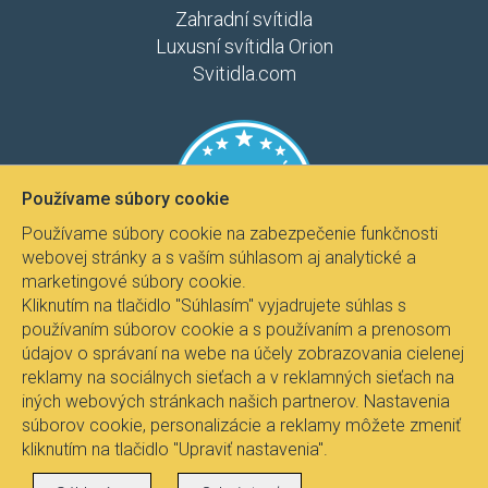
Zahradní svítidla
Luxusní svítidla Orion
Svitidla.com
Používame súbory cookie
Používame súbory cookie na zabezpečenie funkčnosti
webovej stránky a s vaším súhlasom aj analytické a
marketingové súbory cookie.
Kliknutím na tlačidlo "Súhlasím" vyjadrujete súhlas s
používaním súborov cookie a s používaním a prenosom
údajov o správaní na webe na účely zobrazovania cielenej
reklamy na sociálnych sieťach a v reklamných sieťach na
iných webových stránkach našich partnerov. Nastavenia
súborov cookie, personalizácie a reklamy môžete zmeniť
kliknutím na tlačidlo "Upraviť nastavenia".