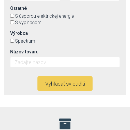
Ostatné
S úsporou elektrickej energie
S vypínačom
Výrobca
Spectrum
Názov tovaru
Vyhľadať svietidlá