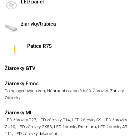
LED panel
žiarivky/trubica
Patica R7S
Žiarovky GTV
Žiarovky Emos
,
,
,
,
Do halogenových van
Náhradní do spotřrbičů
Žárovky
Zářivky
Objímky
Žiarovky MI
,
,
,
LED žárovky E27
LED žárovky E14
LED žárovky G9
LED žárovky
,
,
,
GU10
LED žárovky GX53
LED žárovky Premium
LED žárovky AR
,
111
LED žárovky dekorační