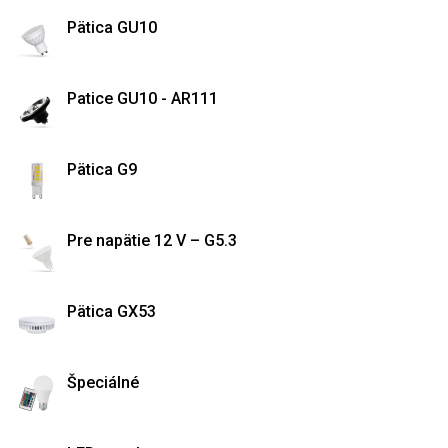
Pätica GU10
Patice GU10 - AR111
Pätica G9
Pre napätie 12 V – G5.3
Pätica GX53
Špeciálné