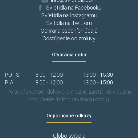
Svietidla na Facebooku
Svíetidla na Instagramu
Svítidla na Twitteru
Ochrana osobních údajů
Odstúpenie od zmluvy
Otváracia doba
PO - ŠT
8:00 - 12:00
13:00 - 15:30
PIA
8:00 - 12:00
13:00 - 15:00
Po telefonickom dohovore možné zaistiť individuálne
obslúženie (mimo otváraciu dobu).
Odporúčané odkazy
Globo svítidla