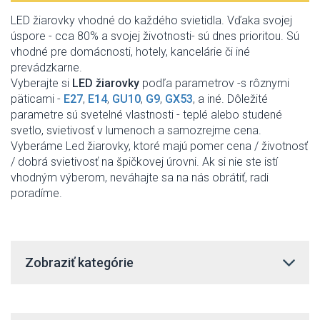
LED žiarovky vhodné do každého svietidla. Vďaka svojej
úspore - cca 80% a svojej životnosti- sú dnes prioritou. Sú
vhodné pre domácnosti, hotely, kancelárie či iné
prevádzkarne.
Vyberajte si
LED žiarovky
podľa parametrov -s rôznymi
päticami -
E27
,
E14
,
GU10
,
G9
,
GX53
, a iné. Dôležité
parametre sú svetelné vlastnosti - teplé alebo studené
svetlo, svietivosť v lumenoch a samozrejme cena.
Vyberáme Led žiarovky, ktoré majú pomer cena / životnosť
/ dobrá svietivosť na špičkovej úrovni. Ak si nie ste istí
vhodným výberom, neváhajte sa na nás obrátiť, radi
poradíme.
Zobraziť kategórie