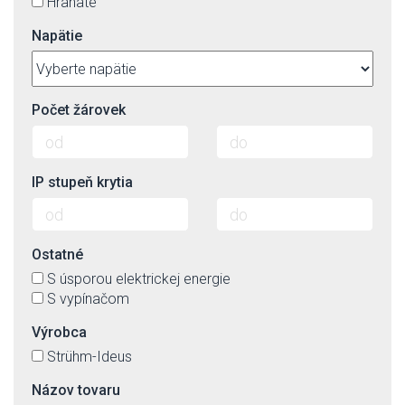
Hranaté
Napätie
Počet žárovek
IP stupeň krytia
Ostatné
S úsporou elektrickej energie
S vypínačom
Výrobca
Strühm-Ideus
Názov tovaru