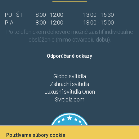
PO - ŠT
8:00 - 12:00
13:00 - 15:30
PIA
8:00 - 12:00
13:00 - 15:00
Po telefonickom dohovore možné zaistiť individuálne
obslúženie (mimo otváraciu dobu).
Odporúčané odkazy
Globo svítidla
Zahradní svítidla
Luxusní svítidla Orion
Svitidla.com
Používame súbory cookie