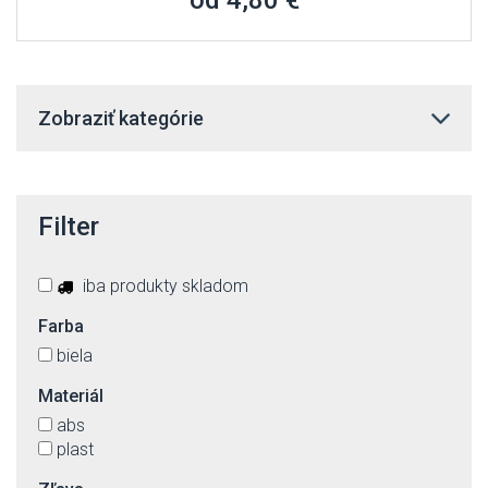
od 4,80 €
Zobraziť kategórie
Filter
iba produkty skladom
Farba
biela
Materiál
abs
plast