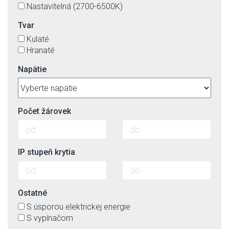
Nastavitelná (2700-6500K)
Tvar
Kulaté
Hranaté
Napätie
Počet žárovek
IP stupeň krytia
Ostatné
S úsporou elektrickej energie
S vypínačom