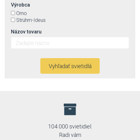
Výrobca
Orno
Strühm-Ideus
Názov tovaru
Vyhľadať svietidlá
104 000 svietidiel.
Radi vám