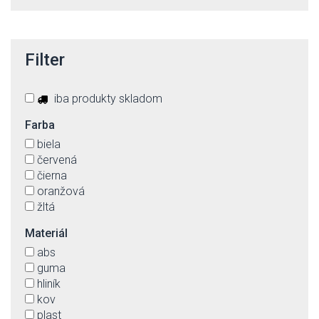
Filter
iba produkty skladom
Farba
biela
červená
čierna
oranžová
žltá
Materiál
abs
guma
hliník
kov
plast