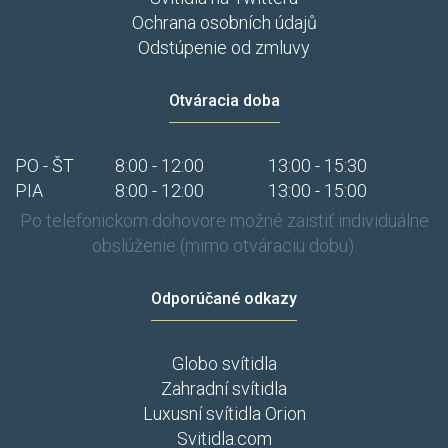
Ochrana osobních údajů
Odstúpenie od zmluvy
Otváracia doba
PO - ŠT
8:00 - 12:00
13:00 - 15:30
PIA
8:00 - 12:00
13:00 - 15:00
Po telefonickom dohovore možné zaistiť individuálne
obslúženie (mimo otváraciu dobu).
Odporúčané odkazy
Globo svítidla
Zahradní svítidla
Luxusní svítidla Orion
Svitidla.com