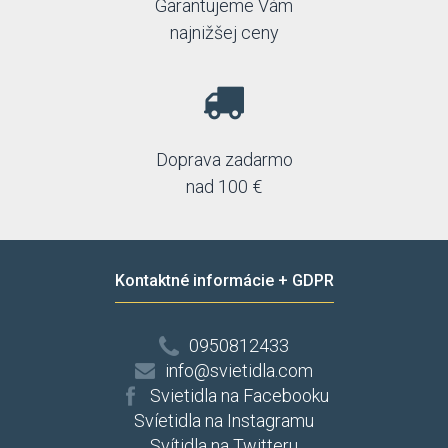
Garantujeme Vám
najnižšej ceny
Doprava zadarmo
nad 100 €
Kontaktné informácie + GDPR
0950812433
info@svietidla.com
Svietidla na Facebooku
Svíetidla na Instagramu
Svítidla na Twitteru