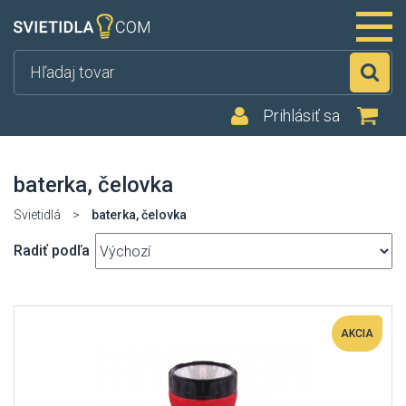
Hľ
Prihlásiť sa
baterka, čelovka
Svietidlá
>
baterka, čelovka
Radiť podľa
AKCIA