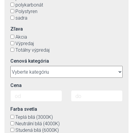
polykarbonát
Polystyren
sadra
Zľava
Akcia
Výpredaj
Totálny výpredaj
Cenová kategória
Cena
Farba svetla
Teplá bílá (3000K)
Neutrální bílá (4000K)
Studená bílá (6000K)