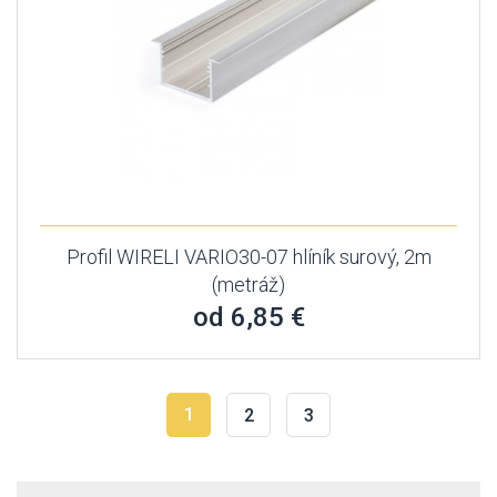
Profil WIRELI VARIO30-07 hlíník surový, 2m
(metráž)
od 6,85 €
1
2
3