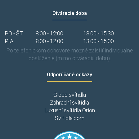
Otváracia doba
PO - ŠT
8:00 - 12:00
13:00 - 15:30
PIA
8:00 - 12:00
13:00 - 15:00
Po telefonickom dohovore možné zaistiť individuálne
obslúženie (mimo otváraciu dobu).
Odporúčané odkazy
Globo svítidla
Zahradní svítidla
Luxusní svítidla Orion
Svitidla.com