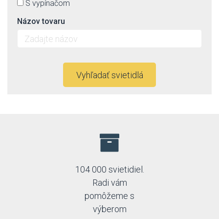
S vypínačom
Názov tovaru
Vyhľadať svietidlá
104 000 svietidiel.
Radi vám
pomôžeme s
výberom