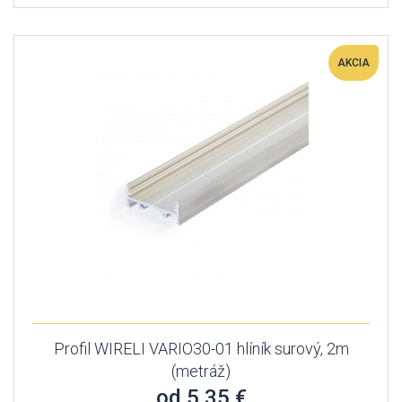
AKCIA
Profil WIRELI VARIO30-01 hlíník surový, 2m
(metráž)
od 5,35 €