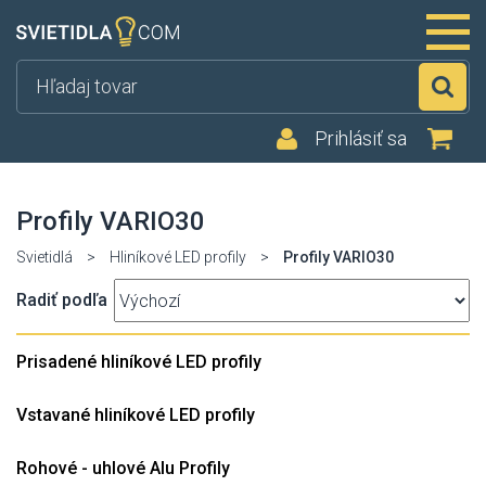
Hľ
Prihlásiť sa
Profily VARIO30
Svietidlá
>
Hliníkové LED profily
>
Profily VARIO30
Radiť podľa
Prisadené hliníkové LED profily
Vstavané hliníkové LED profily
Rohové - uhlové Alu Profily