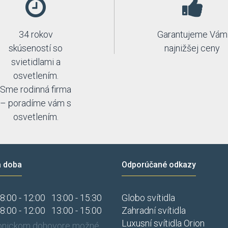
34 rokov
Garantujeme Vám
skúseností so
najnižšej ceny
svietidlami a
osvetlením.
Sme rodinná firma
– poradíme vám s
osvetlením.
a doba
Odporúčané odkazy
8:00 - 12:00
13:00 - 15:30
Globo svítidla
8:00 - 12:00
13:00 - 15:00
Zahradní svítidla
Luxusní svítidla Orion
fonickom dohovore možné