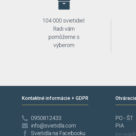
104 000 svietidiel.
Radi vám
pomôžeme s
výberom
Kontaktné informácie + GDPR
Otváraci
0950812433
PO - ŠT
info@svietidla.com
PIA
Svietidla na Facebooku
Po tele