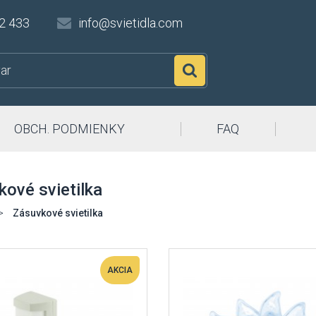
2 433
info@svietidla.com
Hľadať
OBCH. PODMIENKY
FAQ
ové svietilka
>
Zásuvkové svietilka
AKCIA