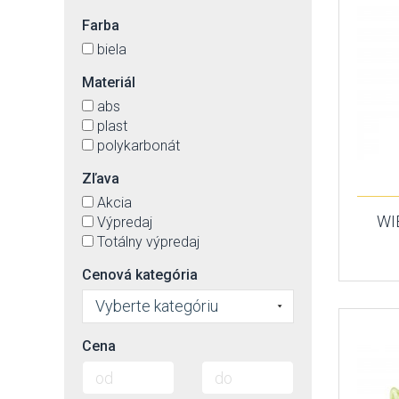
Farba
biela
Materiál
abs
plast
polykarbonát
Zľava
Akcia
WI
Výpredaj
Totálny výpredaj
Cenová kategória
Vyberte kategóriu
Cena