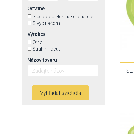
Ostatné
S úsporou elektrickej energie
S vypínačom
Výrobca
Orno
Strühm-Ideus
Názov tovaru
SE
Vyhľadať svietidlá