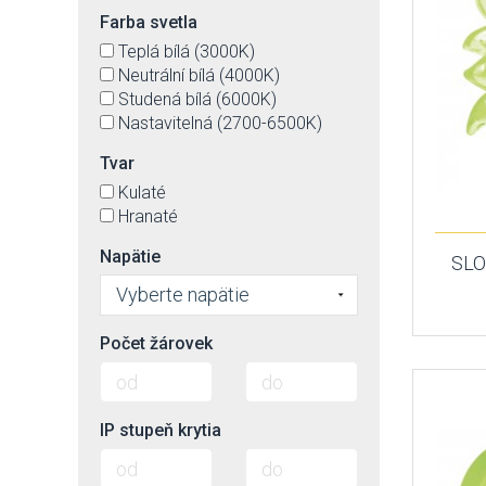
Farba svetla
Teplá bílá (3000K)
Neutrální bílá (4000K)
Studená bílá (6000K)
Nastavitelná (2700-6500K)
Tvar
Kulaté
Hranaté
Napätie
SLO
Vyberte napätie
Počet žárovek
IP stupeň krytia