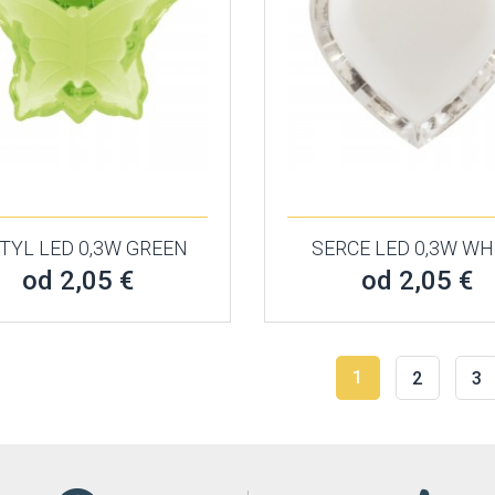
TYL LED 0,3W GREEN
SERCE LED 0,3W WH
od 2,05 €
od 2,05 €
1
2
3