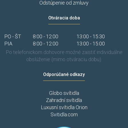
Odstúpenie od zmluvy
Otváracia doba
PO - ŠT
8:00 - 12:00
13:00 - 15:30
PIA
8:00 - 12:00
13:00 - 15:00
Po telefonickom dohovore možné zaistiť individuálne
obslúženie (mimo otváraciu dobu).
Odporúčané odkazy
Globo svítidla
Zahradní svítidla
Luxusní svítidla Orion
Svitidla.com