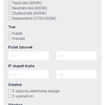
Teplá bílá (3000K)
Neutrální bílá (4000K)
Studená bílá (6000K)
Nastavitelná (2700-6500K)
Tvar
Kulaté
Hranaté
Počet žárovek
IP stupeň krytia
Ostatné
S úsporou elektrickej energie
S vypínačom
Výrobca