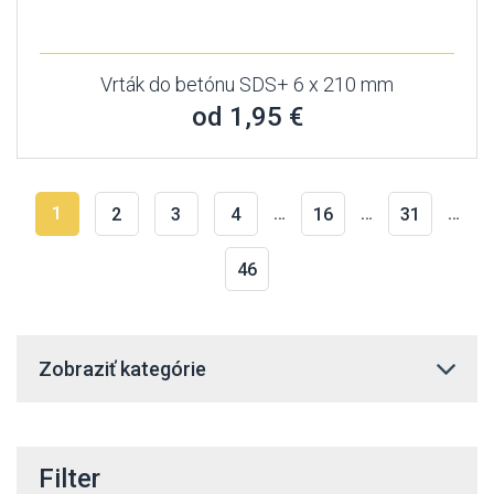
Vrták do betónu SDS+ 6 x 210 mm
od 1,95 €
1
…
…
…
2
3
4
16
31
46
Zobraziť kategórie
Filter