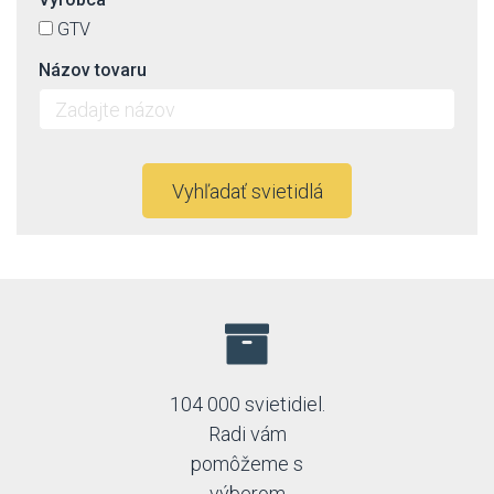
GTV
Názov tovaru
Vyhľadať svietidlá
104 000 svietidiel.
Radi vám
pomôžeme s
výberom