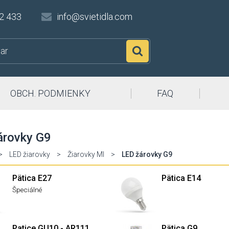
2 433
info@svietidla.com
Hľadať
OBCH. PODMIENKY
FAQ
árovky G9
>
LED žiarovky
>
Žiarovky MI
>
LED žárovky G9
Pätica E27
Pätica E14
Špeciálné
Patice GU10 - AR111
Pätica G9