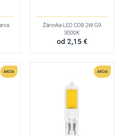
rva:
Žárovka LED COB 2W G9
3000K
od 2,15 €
AKCIA
AKCIA