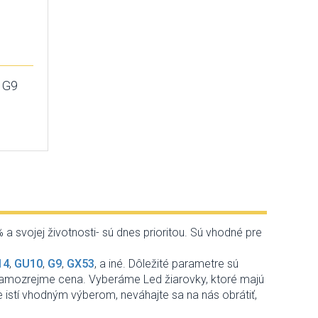
 G9
a svojej životnosti- sú dnes prioritou. Sú vhodné pre
14
,
GU10
,
G9
,
GX53
, a iné. Dôležité parametre sú
a samozrejme cena. Vyberáme Led žiarovky, ktoré majú
te istí vhodným výberom, neváhajte sa na nás obrátiť,