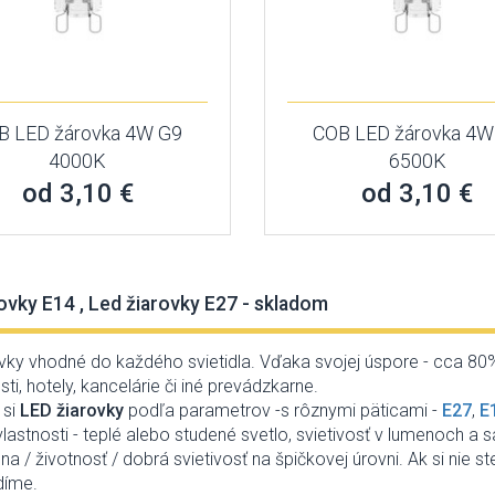
B LED žárovka 4W G9
COB LED žárovka 4W
4000K
6500K
od 3,10 €
od 3,10 €
ovky E14 , Led žiarovky E27 - skladom
vky vhodné do každého svietidla. Vďaka svojej úspore - cca 80% 
i, hotely, kancelárie či iné prevádzkarne.
 si
LED žiarovky
podľa parametrov -s rôznymi päticami -
E27
,
E
vlastnosti - teplé alebo studené svetlo, svietivosť v lumenoch 
a / životnosť / dobrá svietivosť na špičkovej úrovni. Ak si nie s
díme.