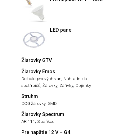
LED panel
Žiarovky GTV
Žiarovky Emos
,
Do halogenových van
Náhradní do
,
,
,
spotřrbičů
Žárovky
Zářivky
Objímky
Struhm
,
COG žárovky
SMD
Žiarovky Spectrum
,
AR 111
S baňkou
Pre napätie 12 V – G4