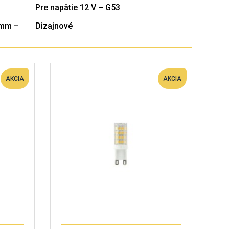
Pre napätie 12 V – G53
 mm –
Dizajnové
AKCIA
AKCIA