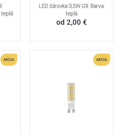
9
LED žárovka 3,5W G9. Barva:
 teplá
teplá
od 2,00 €
AKCIA
AKCIA