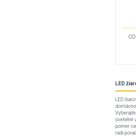
CO
LED žiar
LED žiaro
domácnost
Vyberajte
svetelné 
pomer cen
radi pora