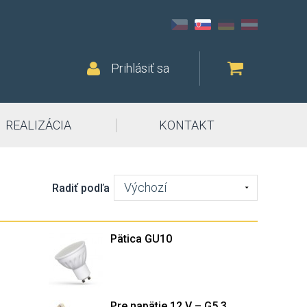
Prihlásiť sa
REALIZÁCIA
KONTAKT
Výchozí
Radiť podľa
Pätica GU10
Pre napätie 12 V – G5.3