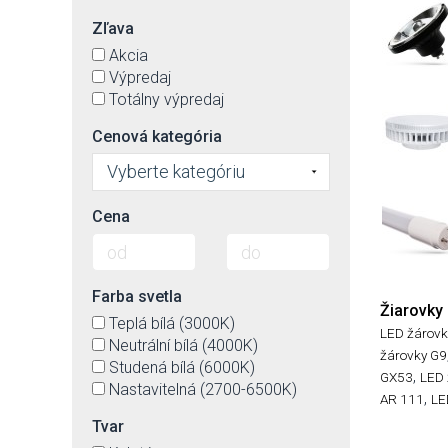
Zľava
Akcia
Výpredaj
Totálny výpredaj
Cenová kategória
Vyberte kategóriu
Cena
Farba svetla
Žiarovky
Teplá bílá (3000K)
LED žárovk
Neutrální bílá (4000K)
žárovky G9
Studená bílá (6000K)
,
GX53
LED 
Nastavitelná (2700-6500K)
,
AR 111
LE
Tvar