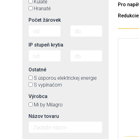
Kulaté
Pro napět
Hranaté
Redukcie
Počet žárovek
IP stupeň krytia
Ostatné
S úsporou elektrickej energie
S vypínačom
Výrobca
Mi by Milagro
Názov tovaru