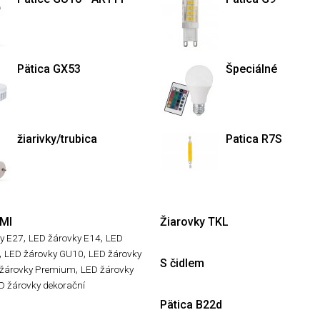
Pätica GX53
Špeciálné
žiarivky/trubica
Patica R7S
 MI
Žiarovky TKL
,
,
y E27
LED žárovky E14
LED
,
,
LED žárovky GU10
LED žárovky
S čidlem
,
žárovky Premium
LED žárovky
D žárovky dekorační
Pätica B22d