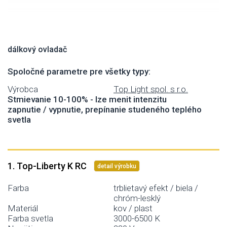
dálkový ovladač
Spoločné parametre pre všetky typy:
Výrobca
Top Light spol. s r.o.
Stmievanie 10-100% - lze menit intenzitu
zapnutie / vypnutie, prepínanie studeného teplého
svetla
1. Top-Liberty K RC
detail výrobku
Farba
trblietavý efekt / biela /
chróm-lesklý
Materiál
kov / plast
Farba svetla
3000-6500 K