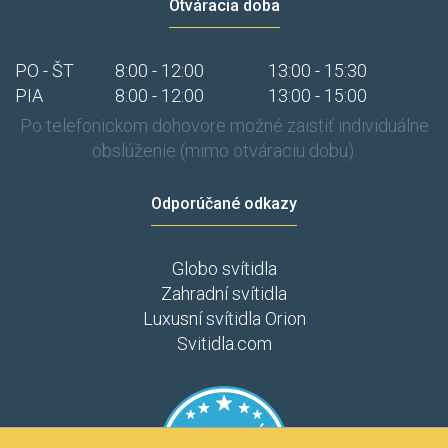
Otváracia doba
PO - ŠT
8:00 - 12:00
13:00 - 15:30
PIA
8:00 - 12:00
13:00 - 15:00
Po telefonickom dohovore možné zaistiť individuálne
obslúženie (mimo otváraciu dobu).
Odporúčané odkazy
Globo svítidla
Zahradní svítidla
Luxusní svítidla Orion
Svitidla.com