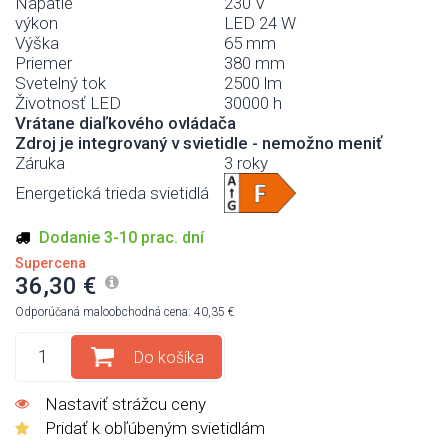
Napätie
230 V
výkon
LED 24 W
Výška
65 mm
Priemer
380 mm
Svetelný tok
2500 lm
Životnosť LED
30000 h
Vrátane diaľkového ovládača
Zdroj je integrovaný v svietidle - nemožno meniť
Záruka
3 roky
Energetická trieda svietidlá
Dodanie 3-10 prac. dní
Supercena
36,30 €
Odporúčaná maloobchodná cena: 40,35 €
Do košíka
Nastaviť strážcu ceny
Pridať k obľúbeným svietidlám