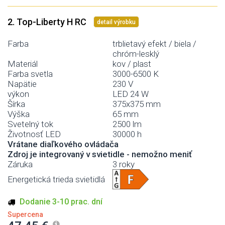
2. Top-Liberty H RC
detail výrobku
Farba
trblietavý efekt / biela /
chróm-lesklý
Materiál
kov / plast
Farba svetla
3000-6500 K
Napätie
230 V
výkon
LED 24 W
Šírka
375x375 mm
Výška
65 mm
Svetelný tok
2500 lm
Životnosť LED
30000 h
Vrátane diaľkového ovládača
Zdroj je integrovaný v svietidle - nemožno meniť
Záruka
3 roky
Energetická trieda svietidlá
Dodanie 3-10 prac. dní
Supercena