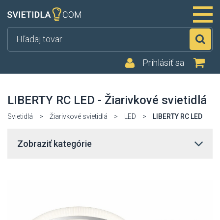
Hľ
Prihlásiť sa
LIBERTY RC LED - Žiarivkové svietidlá
Svietidlá
>
Žiarivkové svietidlá
>
LED
>
LIBERTY RC LED
Zobraziť kategórie