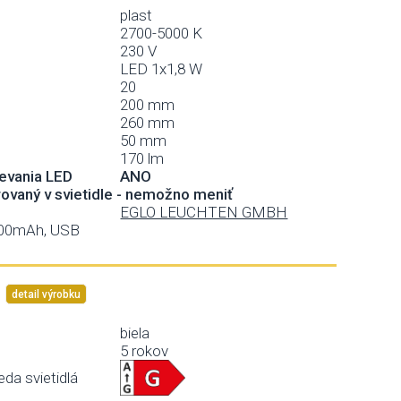
plast
2700-5000 K
230 V
LED 1x1,8 W
20
200 mm
260 mm
50 mm
170 lm
evania LED
ANO
grovaný v svietidle - nemožno meniť
EGLO LEUCHTEN GMBH
200mAh, USB
detail výrobku
biela
5 rokov
eda svietidlá