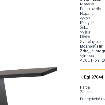
Materiál
Farba svetla
Napätie
výkon
IP krytie
Šírka
Výška
Hĺbka
Svetelný tok
Možnosť stmi
Zdroj je inte
Výrobca
ACCU li-ion 1
1. Egl-97044
Farba
Záruka
Energetická tri