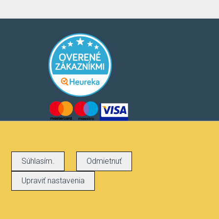
Súhlasím.
Odmietnuť
Upraviť nastavenia