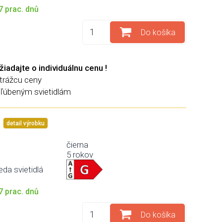
 prac. dnů
Do košíka
žiadajte o individuálnu cenu !
strážcu ceny
bľúbeným svietidlám
detail výrobku
čierna
5 rokov
eda svietidlá
 prac. dnů
Do košíka