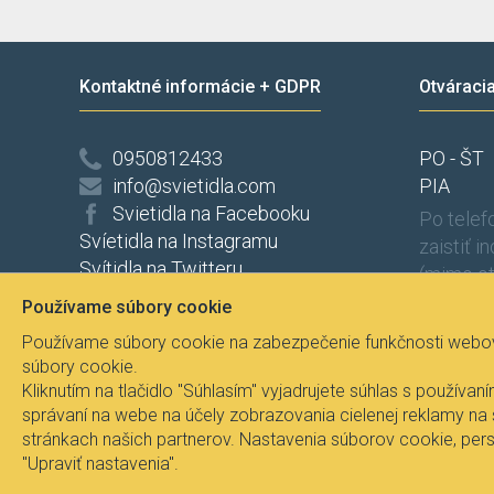
Kontaktné informácie + GDPR
Otváraci
0950812433
PO - ŠT
info@svietidla.com
PIA
Svietidla na Facebooku
Po tele
Svíetidla na Instagramu
zaistiť i
Svítidla na Twitteru
(mimo ot
Ochrana osobních údajů
Používame súbory cookie
Odstúpenie od zmluvy
Používame súbory cookie na zabezpečenie funkčnosti webove
súbory cookie.
Kliknutím na tlačidlo "Súhlasím" vyjadrujete súhlas s použí
správaní na webe na účely zobrazovania cielenej reklamy na
stránkach našich partnerov. Nastavenia súborov cookie, pers
Všetky práva vyhradené © 2017
Svietidla.com
, 
"Upraviť nastavenia".