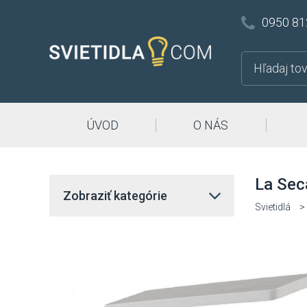
0950 81
ÚVOD
O NÁS
La Sec
Zobraziť kategórie
Svietidlá
>