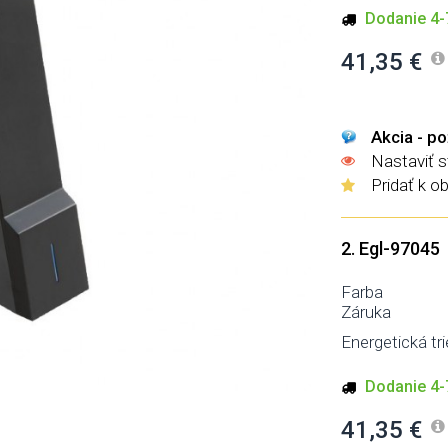
Dodanie 4-7
41,35 €
Akcia - po
Nastaviť 
Pridať k o
2. Egl-97045
Farba
Záruka
Energetická tri
Dodanie 4-7
41,35 €