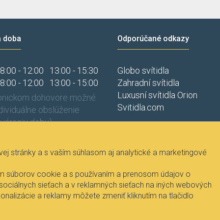
a doba
Odporúčané odkazy
8:00 - 12:00
13:00 - 15:30
Globo svítidla
8:00 - 12:00
13:00 - 15:00
Zahradní svítidla
Luxusní svítidla Orion
fonickom dohovore možné
Svitidla.com
ndividuálne obslúženie
váraciu dobu).
j stránky a s vaším súhlasom aj analytické a marketingové
vaním súborov cookie a s používaním a prenosom údajov o
 sociálnych sieťach a v reklamných sieťach na iných webových
onalizácie a reklamy môžete zmeniť kliknutím na tlačidlo
Ing. Pavel Janíček - Fire-lux