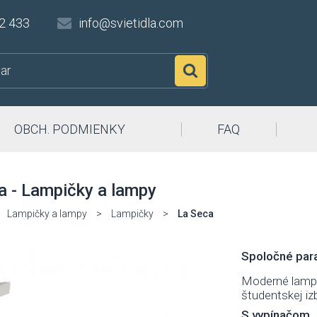
2 433
info@svietidla.com
Hľadať
OBCH. PODMIENKY
FAQ
a - Lampičky a lampy
Lampičky a lampy
>
Lampičky
>
La Seca
Spoločné para
Moderné lampič
študentskej iz
S vypínačom