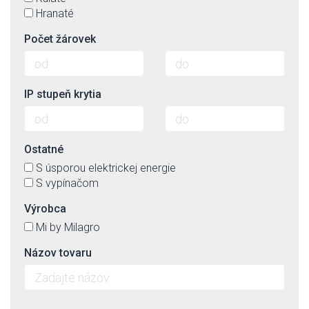
Hranaté
Počet žárovek
IP stupeň krytia
Ostatné
S úsporou elektrickej energie
S vypínačom
Výrobca
Mi by Milagro
Názov tovaru