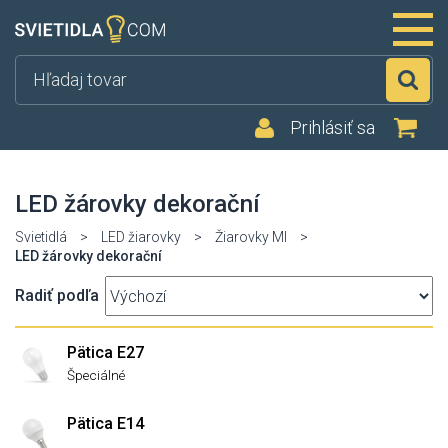
Hľ
Prihlásiť sa
LED žárovky dekorační
Svietidlá
>
LED žiarovky
>
Žiarovky MI
>
LED žárovky dekorační
Radiť podľa
Pätica E27
Špeciálné
Pätica E14