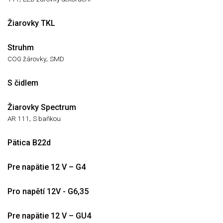
Žiarovky TKL
Struhm
,
COG žárovky
SMD
S čidlem
Žiarovky Spectrum
,
AR 111
S baňkou
Pätica B22d
Pre napätie 12 V – G4
Pro napětí 12V - G6,35
Pre napätie 12 V – GU4