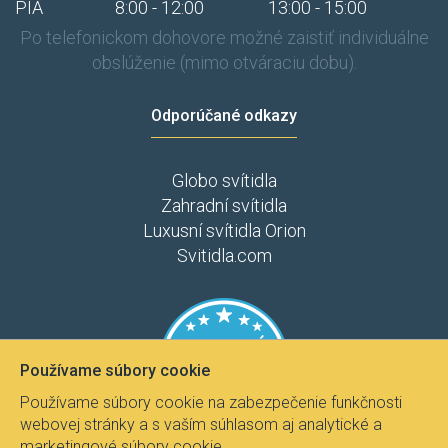
PIA
8:00 - 12:00
13:00 - 15:00
Po telefonickom dohovore možné zaistiť individuálne
obslúženie (mimo otváraciu dobu).
Odporúčané odkazy
Globo svítidla
Zahradní svítidla
Luxusní svítidla Orion
Svitidla.com
Používame súbory cookie
Používame súbory cookie na zabezpečenie funkčnosti
webovej stránky a s vaším súhlasom aj analytické a
marketingové súbory cookie.