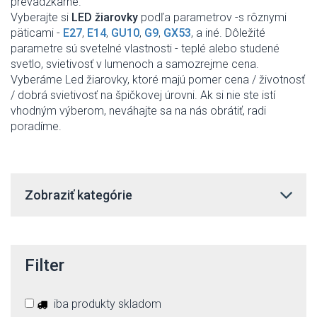
prevádzkarne.
Vyberajte si
LED žiarovky
podľa parametrov -s rôznymi
päticami -
E27
,
E14
,
GU10
,
G9
,
GX53
, a iné. Dôležité
parametre sú svetelné vlastnosti - teplé alebo studené
svetlo, svietivosť v lumenoch a samozrejme cena.
Vyberáme Led žiarovky, ktoré majú pomer cena / životnosť
/ dobrá svietivosť na špičkovej úrovni. Ak si nie ste istí
vhodným výberom, neváhajte sa na nás obrátiť, radi
poradíme.
Zobraziť kategórie
Filter
iba produkty skladom