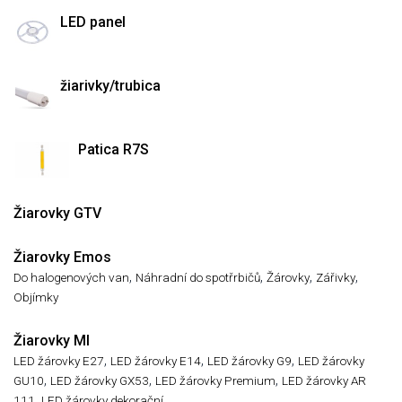
LED panel
žiarivky/trubica
Patica R7S
Žiarovky GTV
Žiarovky Emos
,
,
,
,
Do halogenových van
Náhradní do spotřrbičů
Žárovky
Zářivky
Objímky
Žiarovky MI
,
,
,
LED žárovky E27
LED žárovky E14
LED žárovky G9
LED žárovky
,
,
,
GU10
LED žárovky GX53
LED žárovky Premium
LED žárovky AR
,
111
LED žárovky dekorační