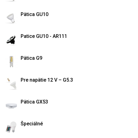
Pätica GU10
Patice GU10 - AR111
Pätica G9
Pre napätie 12 V – G5.3
Pätica GX53
Špeciálné