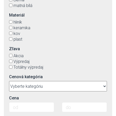
matná bílá
Materiál
hliník
keramika
kov
plast
Zľava
Akcia
Výpredaj
Totálny výpredaj
Cenová kategória
Cena