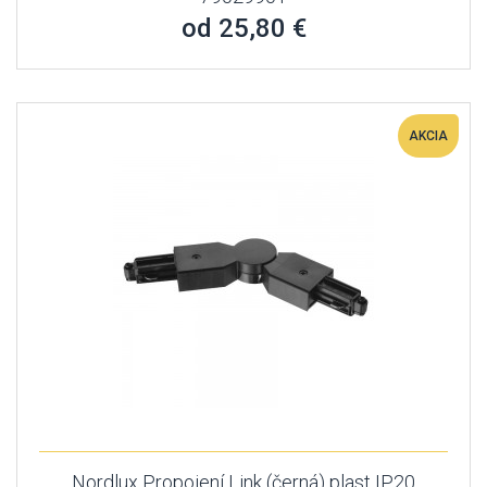
od 25,80 €
AKCIA
Nordlux Propojení Link (černá) plast IP20