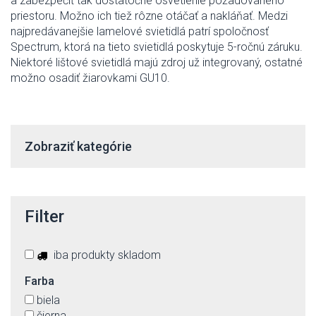
a zabezpečiť tak dostatočné osvetlenie požadovaného
priestoru. Možno ich tiež rôzne otáčať a nakláňať. Medzi
najpredávanejšie lamelové svietidlá patrí spoločnosť
Spectrum, ktorá na tieto svietidlá poskytuje 5-ročnú záruku.
Niektoré lištové svietidlá majú zdroj už integrovaný, ostatné
možno osadiť žiarovkami GU10.
Zobraziť kategórie
Filter
iba produkty skladom
Farba
biela
čierna