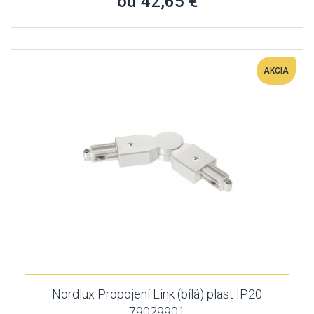
od 42,65 €
AKCIA
Nordlux Propojení Link (bílá) plast IP20
79029901