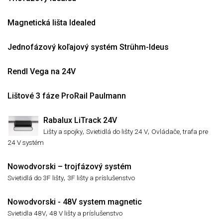
Magnetická lišta Idealed
Jednofázový koľajový systém Strühm-Ideus
Rendl Vega na 24V
Lištové 3 fáze ProRail Paulmann
Rabalux LiTrack 24V
,
,
Lišty a spojky
Svietidlá do lišty 24 V
Ovládače, trafa pre
24 V systém
Nowodvorski – trojfázový systém
,
Svietidlá do 3F lišty
3F lišty a príslušenstvo
Nowodvorski - 48V system magnetic
,
Svietidla 48V
48 V lišty a príslušenstvo