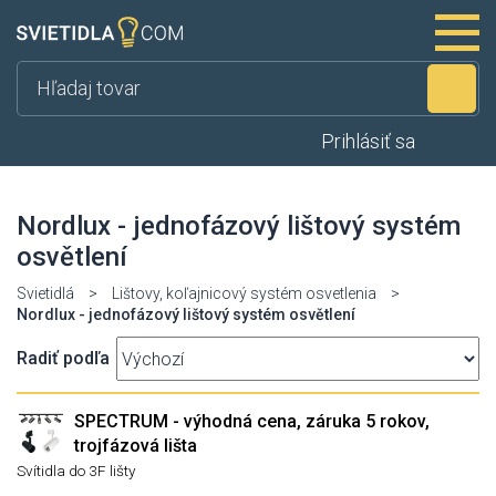
Hľ
Prihlásiť sa
Nordlux - jednofázový lištový systém
osvětlení
Svietidlá
>
Lištovy, koľajnicový systém osvetlenia
>
Nordlux - jednofázový lištový systém osvětlení
Radiť podľa
SPECTRUM - výhodná cena, záruka 5 rokov,
trojfázová lišta
Svítidla do 3F lišty