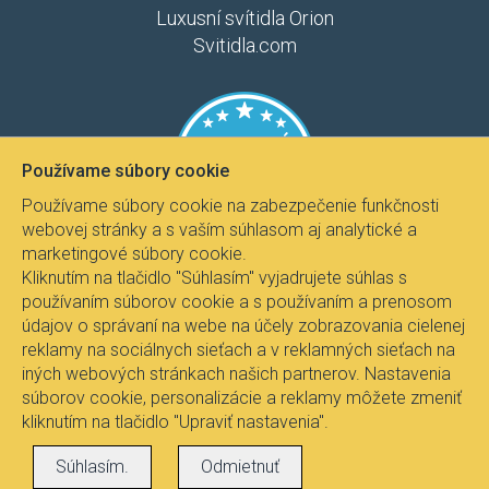
Luxusní svítidla Orion
Svitidla.com
Používame súbory cookie
Používame súbory cookie na zabezpečenie funkčnosti
webovej stránky a s vaším súhlasom aj analytické a
marketingové súbory cookie.
Kliknutím na tlačidlo "Súhlasím" vyjadrujete súhlas s
používaním súborov cookie a s používaním a prenosom
údajov o správaní na webe na účely zobrazovania cielenej
reklamy na sociálnych sieťach a v reklamných sieťach na
iných webových stránkach našich partnerov. Nastavenia
súborov cookie, personalizácie a reklamy môžete zmeniť
kliknutím na tlačidlo "Upraviť nastavenia".
Všetky práva vyhradené © 2017
Svietidla.com
, Ing.
Súhlasím.
Odmietnuť