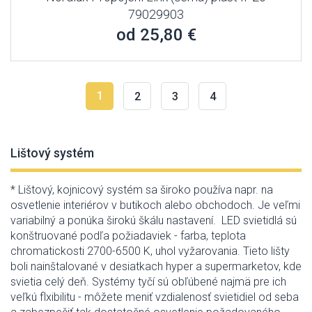
79029903
od 25,80 €
1
2
3
4
Lištový systém
* Lištový, kojnicový systém sa široko používa napr. na
osvetlenie interiérov v butikoch alebo obchodoch. Je veľmi
variabilný a ponúka širokú škálu nastavení. LED svietidlá sú
konštruované podľa požiadaviek - farba, teplota
chromatickosti 2700-6500 K, uhol vyžarovania. Tieto lišty
boli nainštalované v desiatkach hyper a supermarketov, kde
svietia celý deň. Systémy tyčí sú obľúbené najmä pre ich
veľkú flxibilitu - môžete meniť vzdialenosť svietidiel od seba