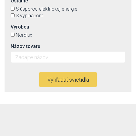
Ostatné
S úsporou elektrickej energie
S vypínačom
Výrobca
Nordlux
Názov tovaru
Vyhľadať svietidlá