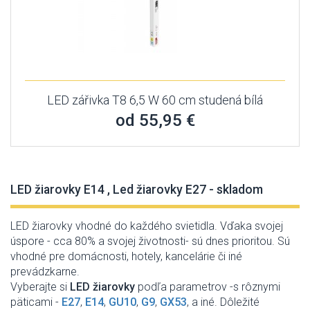
LED zářivka T8 6,5 W 60 cm studená bílá
od 55,95 €
LED žiarovky E14 , Led žiarovky E27 - skladom
LED žiarovky vhodné do každého svietidla. Vďaka svojej
úspore - cca 80% a svojej životnosti- sú dnes prioritou. Sú
vhodné pre domácnosti, hotely, kancelárie či iné
prevádzkarne.
Vyberajte si
LED žiarovky
podľa parametrov -s rôznymi
päticami -
E27
,
E14
,
GU10
,
G9
,
GX53
, a iné. Dôležité