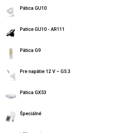
Pätica GU10
Patice GU10 - AR111
Pätica G9
Pre napätie 12 V – G5.3
Pätica GX53
Špeciálné