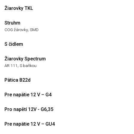
Žiarovky TKL
Struhm
,
COG žárovky
SMD
S čidlem
Žiarovky Spectrum
,
AR 111
S baňkou
Pätica B22d
Pre napätie 12 V – G4
Pro napětí 12V - G6,35
Pre napätie 12 V – GU4