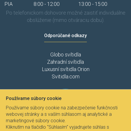
PIA
8:00 - 12:00
13:00 - 15:00
Po telefonickom dohovore možné zaistiť individuálne
obslúženie (mimo otváraciu dobu).
Odporúčané odkazy
Globo svítidla
Zahradní svítidla
Luxusní svítidla Orion
Svitidla.com
Používame súbory cookie
Používame súbory cookie na zabezpečenie funkčnosti
webovej stránky a s vaším súhlasom aj analytické a
marketingové súbory cookie.
Kliknutím na tlačidlo "Súhlasím" vyjadrujete súhlas s