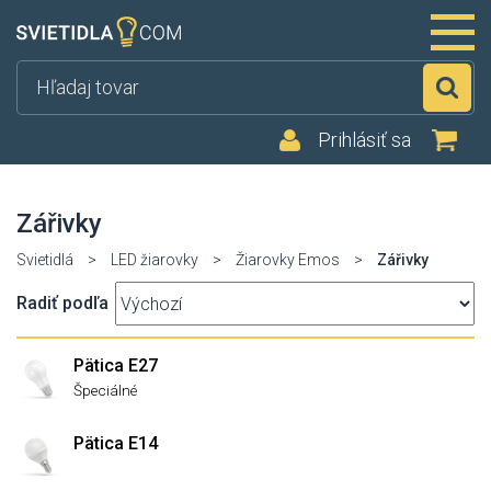
Hľ
Prihlásiť sa
Zářivky
Svietidlá
>
LED žiarovky
>
Žiarovky Emos
>
Zářivky
Radiť podľa
Pätica E27
Špeciálné
Pätica E14