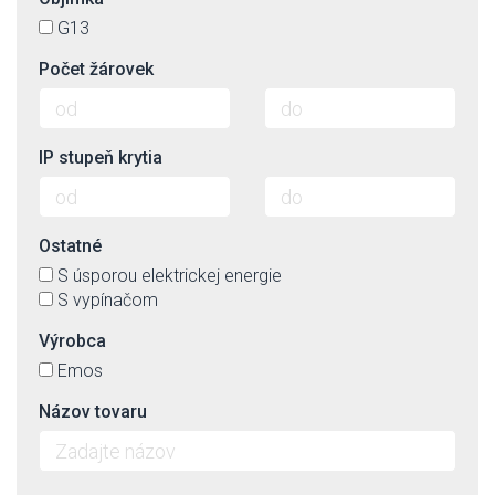
G13
Počet žárovek
IP stupeň krytia
Ostatné
S úsporou elektrickej energie
S vypínačom
Výrobca
Emos
Názov tovaru