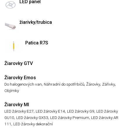
LED panel
žiarivky/trubica
Patica R7S
Žiarovky GTV
Žiarovky Emos
,
,
,
,
Do halogenových van
Náhradní do spotřrbičů
Žárovky
Zářivky
Objímky
Žiarovky MI
,
,
,
LED žárovky E27
LED žárovky E14
LED žárovky G9
LED žárovky
,
,
,
GU10
LED žárovky GX53
LED žárovky Premium
LED žárovky AR
,
111
LED žárovky dekorační