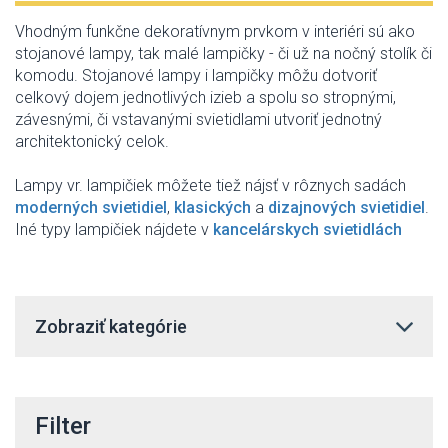
Vhodným
funkčne
dekoratívnym
prvkom
v
interiéri sú
ako
stojanové
lampy
,
tak malé
lampičky
- či
už
na nočný
stolík či
komodu
.
Stojanové
lampy
i
lampičky
môžu
dotvoriť
celkový dojem
jednotlivých izieb
a spolu so
stropnými
,
závesnými
,
či
vstavanými
svietidlami
utvoriť
jednotný
architektonický celok
.
Lampy
vr
.
lampičiek
môžete
tiež
nájsť v rôznych
sadách
moderných
svietidiel
,
klasických
a
dizajnových
svietidiel
.
Iné typy
lampičiek
nájdete
v
kancelárskych
svietidlách
Zobraziť kategórie
Filter