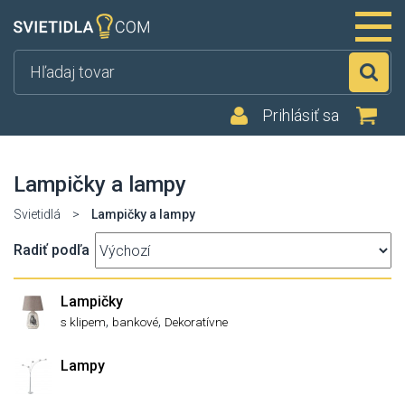
Hľ
Prihlásiť sa
Lampičky a lampy
Svietidlá
>
Lampičky a lampy
Radiť podľa
Lampičky
,
,
s klipem
bankové
Dekoratívne
Lampy