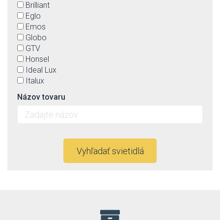
Brilliant
Eglo
Emos
Globo
GTV
Honsel
Ideal Lux
Italux
Jupiter
Názov tovaru
Kaja
Keter lighting
Ledline
Linealight
Lucide
Vyhľadať svietidlá
Luminex
Lummax
Luxera
Markslöjd
Max-light
Mi by Milagro