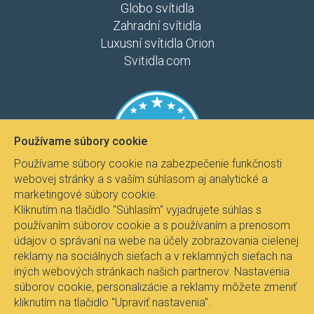
Globo svítidla
Zahradní svítidla
Luxusní svítidla Orion
Svitidla.com
Používame súbory cookie
Používame súbory cookie na zabezpečenie funkčnosti
webovej stránky a s vaším súhlasom aj analytické a
marketingové súbory cookie.
Kliknutím na tlačidlo "Súhlasím" vyjadrujete súhlas s
používaním súborov cookie a s používaním a prenosom
údajov o správaní na webe na účely zobrazovania cielenej
reklamy na sociálnych sieťach a v reklamných sieťach na
iných webových stránkach našich partnerov. Nastavenia
súborov cookie, personalizácie a reklamy môžete zmeniť
kliknutím na tlačidlo "Upraviť nastavenia".