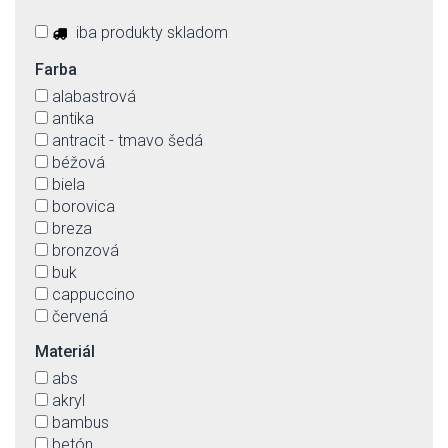
iba produkty skladom
Farba
alabastrová
antika
antracit - tmavo šedá
béžová
biela
borovica
breza
bronzová
buk
cappuccino
červená
čierna
Materiál
číra
abs
dub
akryl
dymová
bambus
fialová
betón