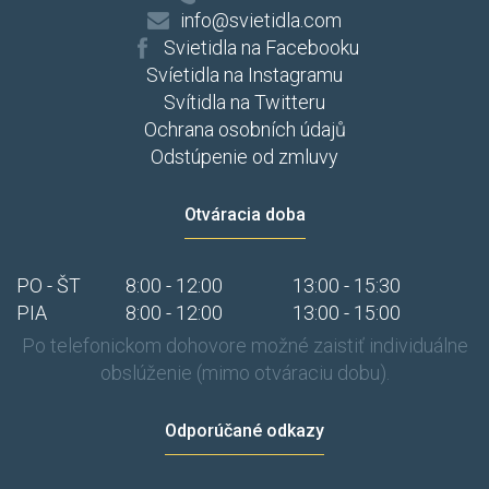
info@svietidla.com
Svietidla na Facebooku
Svíetidla na Instagramu
Svítidla na Twitteru
Ochrana osobních údajů
Odstúpenie od zmluvy
Otváracia doba
PO - ŠT
8:00 - 12:00
13:00 - 15:30
PIA
8:00 - 12:00
13:00 - 15:00
Po telefonickom dohovore možné zaistiť individuálne
obslúženie (mimo otváraciu dobu).
Odporúčané odkazy