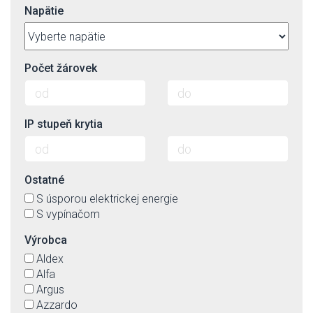
tmavá bronzová
Napätie
transparentná
trblietavý efekt
tyrkysová
wenge - veľmi tmavá hnedá
Počet žárovek
zelená
zelená antika
zlatá
IP stupeň krytia
zlatá patina
žltá
Ostatné
S úsporou elektrickej energie
S vypínačom
Výrobca
Aldex
Alfa
Argus
Azzardo