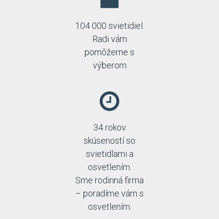
Nordlux
Nowodvorski
Orion
104 000 svietidiel.
Orno
Radi vám
Paul Neuhaus
pomôžeme s
Paulmann
výberom
Prezent
Rabalux
Reality
Rendl
Searchlight
Schrack
34 rokov
Sigma
skúseností so
SLV
Sollux
svietidlami a
Strühm-Ideus
osvetlením.
Thoro
Sme rodinná firma
TK Lighting
– poradíme vám s
Top-light
Trio
osvetlením.