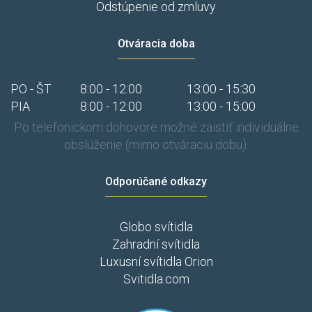
Odstúpenie od zmluvy
Otváracia doba
PO - ŠT
8:00 - 12:00
13:00 - 15:30
PIA
8:00 - 12:00
13:00 - 15:00
Po telefonickom dohovore možné zaistiť individuálne
obslúženie (mimo otváraciu dobu).
Odporúčané odkazy
Globo svítidla
Zahradní svítidla
Luxusní svítidla Orion
Svitidla.com