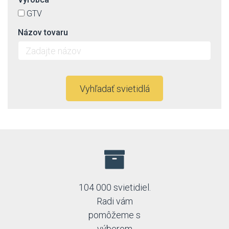
GTV
Názov tovaru
Vyhľadať svietidlá
104 000 svietidiel.
Radi vám
pomôžeme s
výberom