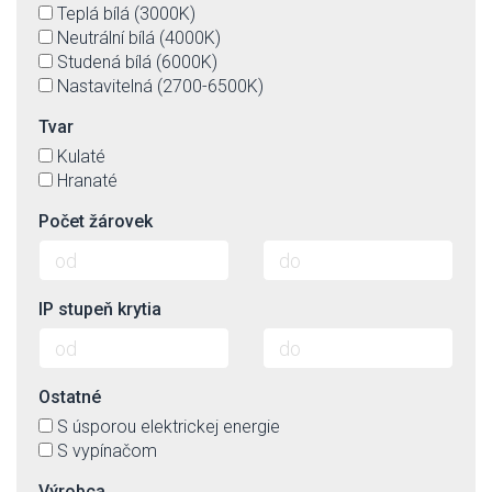
Teplá bílá (3000K)
Neutrální bílá (4000K)
Studená bílá (6000K)
Nastavitelná (2700-6500K)
Tvar
Kulaté
Hranaté
Počet žárovek
IP stupeň krytia
Ostatné
S úsporou elektrickej energie
S vypínačom
Výrobca