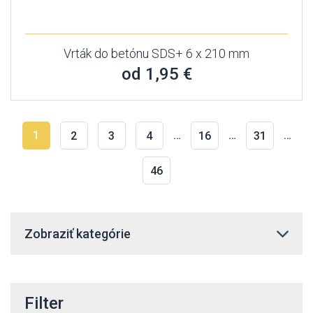
Vrták do betónu SDS+ 6 x 210 mm
od 1,95 €
1
…
…
…
2
3
4
16
31
46
Zobraziť kategórie
Filter