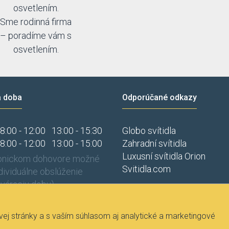
osvetlením.
Sme rodinná firma
– poradíme vám s
osvetlením.
a doba
Odporúčané odkazy
8:00 - 12:00
13:00 - 15:30
Globo svítidla
8:00 - 12:00
13:00 - 15:00
Zahradní svítidla
Luxusní svítidla Orion
fonickom dohovore možné
Svitidla.com
ndividuálne obslúženie
váraciu dobu).
j stránky a s vaším súhlasom aj analytické a marketingové