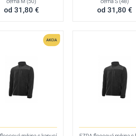
černá M (50)
černá S (48)
od 31,80 €
od 31,80 €
AKCIA
fleecová mikina s kapucí
EZRA fleecová mikina s 