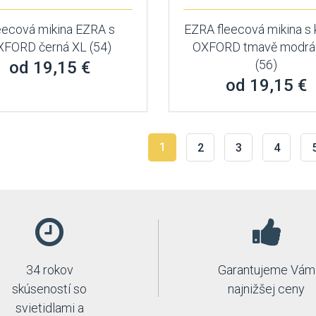
eecová mikina EZRA s
EZRA fleecová mikina s 
XFORD černá XL (54)
OXFORD tmavě modrá
(56)
od 19,15 €
od 19,15 €
1
2
3
4
34 rokov
Garantujeme Vám
skúseností so
najnižšej ceny
svietidlami a