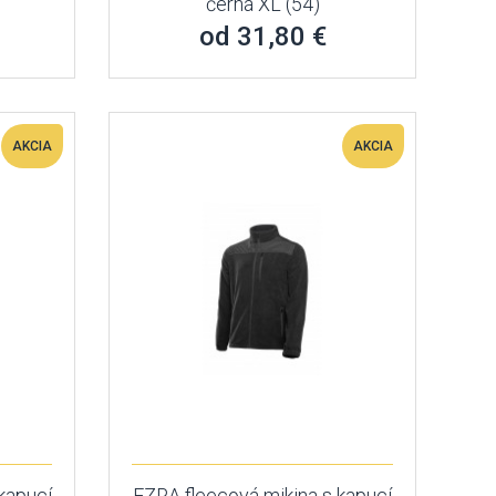
černá XL (54)
od 31,80 €
AKCIA
AKCIA
kapucí
EZRA fleecová mikina s kapucí