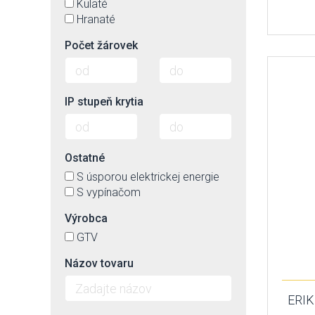
Kulaté
Hranaté
Počet žárovek
IP stupeň krytia
Ostatné
S úsporou elektrickej energie
S vypínačom
Výrobca
GTV
Názov tovaru
ERIK