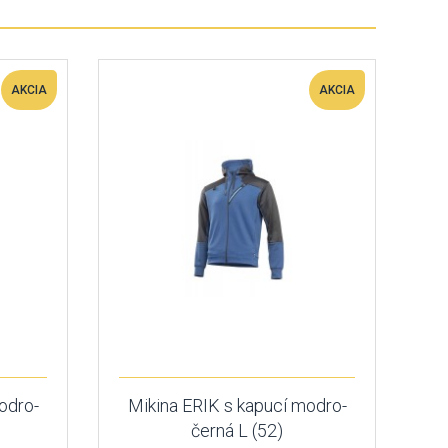
AKCIA
AKCIA
odro-
Mikina ERIK s kapucí modro-
černá L (52)