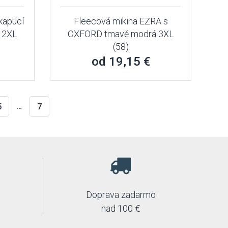
kapucí
Fleecová mikina EZRA s
 2XL
OXFORD tmavě modrá 3XL
(58)
od 19,15 €
…
5
7
Doprava zadarmo
nad 100 €