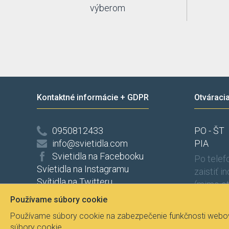
výberom
Kontaktné informácie + GDPR
Otváraci
0950812433
PO - ŠT
info@svietidla.com
PIA
Svietidla na Facebooku
Po tele
Svíetidla na Instagramu
zaistiť i
Svítidla na Twitteru
(mimo ot
Ochrana osobních údajů
Používame súbory cookie
Odstúpenie od zmluvy
Používame súbory cookie na zabezpečenie funkčnosti webove
súbory cookie.