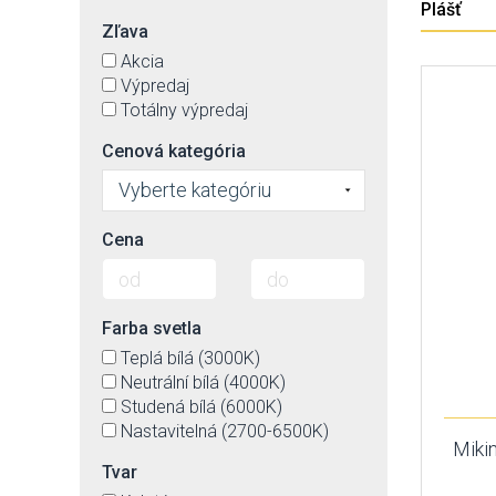
Plášť
Zľava
Akcia
Výpredaj
Totálny výpredaj
Cenová kategória
Vyberte kategóriu
Cena
Farba svetla
Teplá bílá (3000K)
Neutrální bílá (4000K)
Studená bílá (6000K)
Nastavitelná (2700-6500K)
Miki
Tvar