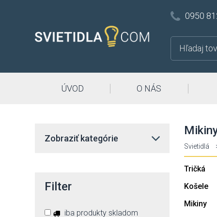
0950 81
ÚVOD
O NÁS
Mikin
Zobraziť kategórie
Svietidlá
Tričká
Filter
Košele
Mikiny
iba produkty skladom