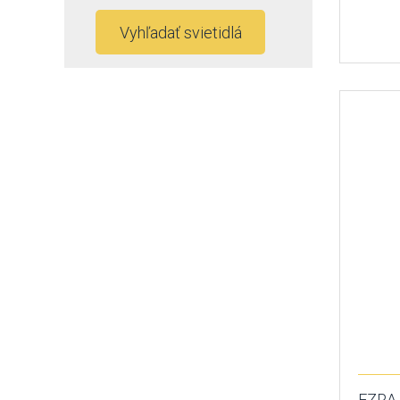
Vyhľadať svietidlá
EZRA 