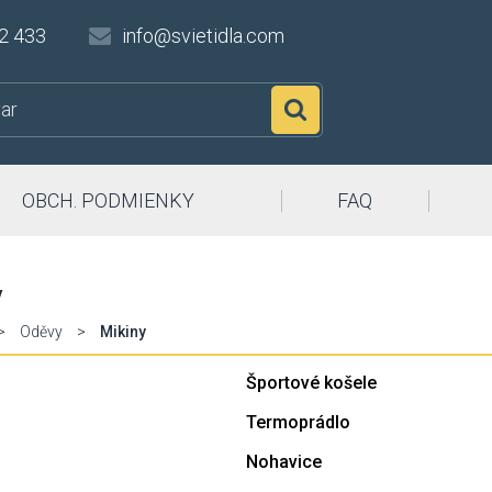
2 433
info@svietidla.com
Hľadať
OBCH. PODMIENKY
FAQ
y
>
Oděvy
>
Mikiny
Športové košele
Termoprádlo
Nohavice