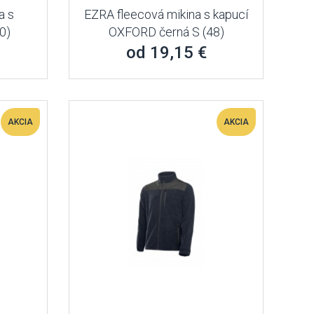
a s
EZRA fleecová mikina s kapucí
0)
OXFORD černá S (48)
od 19,15 €
AKCIA
AKCIA