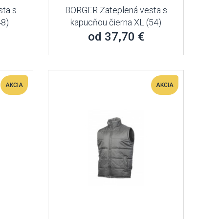
ta s
BORGER Zateplená vesta s
48)
kapucňou čierna XL (54)
od 37,70 €
AKCIA
AKCIA