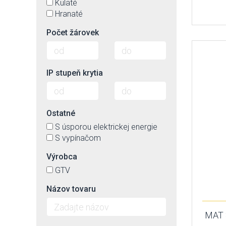
Kulaté
Hranaté
Počet žárovek
IP stupeň krytia
Ostatné
S úsporou elektrickej energie
S vypínačom
Výrobca
GTV
Názov tovaru
MAT S