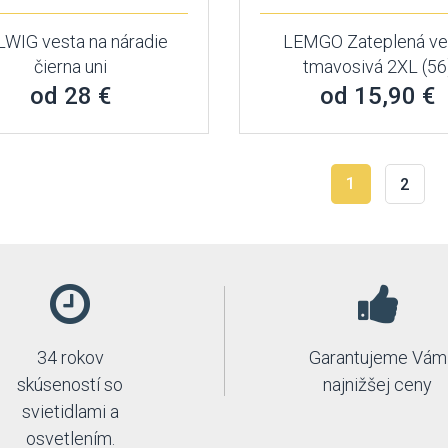
WIG vesta na náradie
LEMGO Zateplená ve
čierna uni
tmavosivá 2XL (56
od 28 €
od 15,90 €
1
2
34 rokov
Garantujeme Vám
skúseností so
najnižšej ceny
svietidlami a
osvetlením.