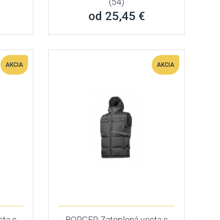
(54)
od 25,45 €
AKCIA
AKCIA
ta s
BORGER Zateplená vesta s