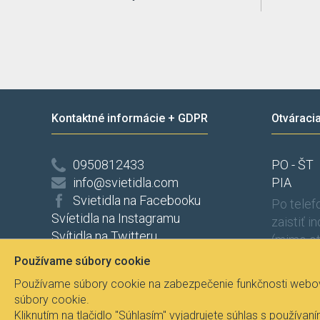
Kontaktné informácie + GDPR
Otváraci
0950812433
PO - ŠT
info@svietidla.com
PIA
Svietidla na Facebooku
Po tele
Svíetidla na Instagramu
zaistiť i
Svítidla na Twitteru
(mimo ot
Ochrana osobních údajů
Používame súbory cookie
Odstúpenie od zmluvy
Používame súbory cookie na zabezpečenie funkčnosti webove
súbory cookie.
Kliknutím na tlačidlo "Súhlasím" vyjadrujete súhlas s použí