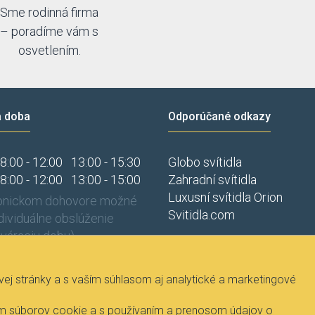
Sme rodinná firma
– poradíme vám s
osvetlením.
a doba
Odporúčané odkazy
8:00 - 12:00
13:00 - 15:30
Globo svítidla
8:00 - 12:00
13:00 - 15:00
Zahradní svítidla
Luxusní svítidla Orion
fonickom dohovore možné
Svitidla.com
ndividuálne obslúženie
váraciu dobu).
j stránky a s vaším súhlasom aj analytické a marketingové
vaním súborov cookie a s používaním a prenosom údajov o