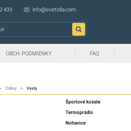
2 433
info@svietidla.com
Hľadať
OBCH. PODMIENKY
FAQ
>
Oděvy
>
Vesty
Športové košele
Termoprádlo
Nohavice