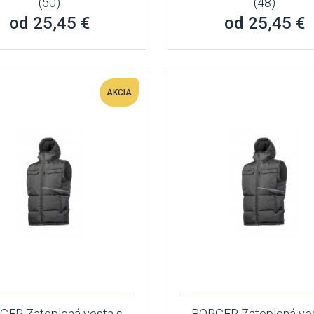
(50)
(48)
od 25,45 €
od 25,45 €
AKCIA
GER Zateplená vesta s
BORGER Zateplená ves