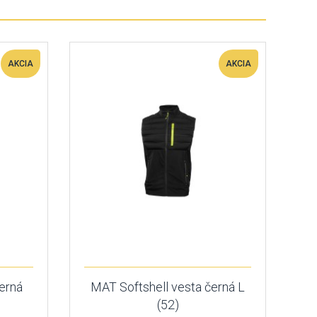
AKCIA
AKCIA
erná
MAT Softshell vesta černá L
(52)