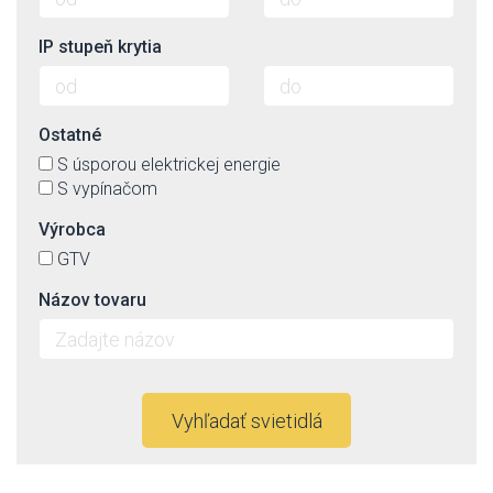
IP stupeň krytia
Ostatné
S úsporou elektrickej energie
S vypínačom
Výrobca
GTV
Názov tovaru
Vyhľadať svietidlá