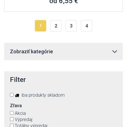
od 6,55 €
1
2
3
4
Zobraziť kategórie
Filter
iba produkty skladom
Zľava
Akcia
Výpredaj
Totálny výpredaj