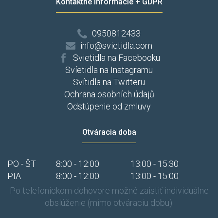
Kontaktné informácie + GDPR
0950812433
info@svietidla.com
Svietidla na Facebooku
Svíetidla na Instagramu
Svítidla na Twitteru
Ochrana osobních údajů
Odstúpenie od zmluvy
Otváracia doba
PO - ŠT
8:00 - 12:00
13:00 - 15:30
PIA
8:00 - 12:00
13:00 - 15:00
Po telefonickom dohovore možné zaistiť individuálne
obslúženie (mimo otváraciu dobu).