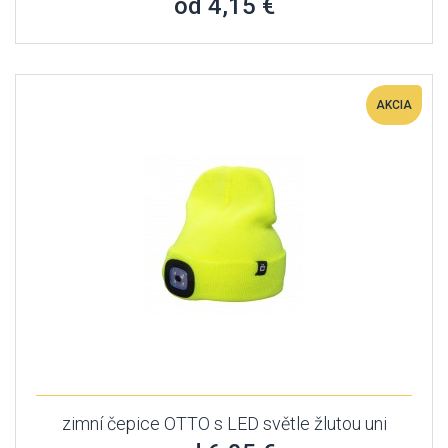
od 4,15 €
AKCIA
zimní čepice OTTO s LED světle žlutou uni