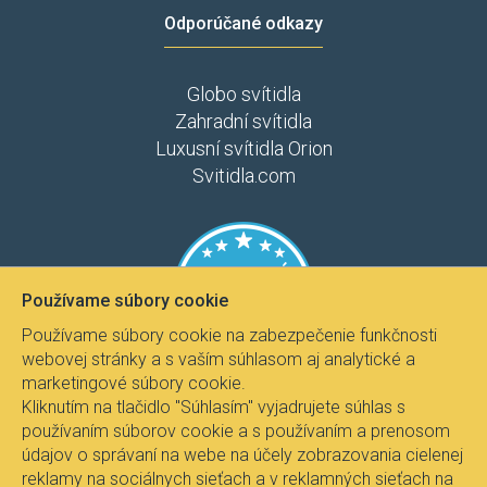
Odporúčané odkazy
Globo svítidla
Zahradní svítidla
Luxusní svítidla Orion
Svitidla.com
Používame súbory cookie
Používame súbory cookie na zabezpečenie funkčnosti
webovej stránky a s vaším súhlasom aj analytické a
marketingové súbory cookie.
Kliknutím na tlačidlo "Súhlasím" vyjadrujete súhlas s
používaním súborov cookie a s používaním a prenosom
údajov o správaní na webe na účely zobrazovania cielenej
reklamy na sociálnych sieťach a v reklamných sieťach na