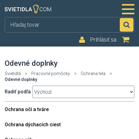
Hľ
Prihlásiť sa
Odevné doplnky
Svietidlá
>
Pracovné pomôcky
>
Ochrana tela
>
Odevné doplnky
Radiť podľa
Ochrana očí a tváre
Ochrana dýchacích ciest