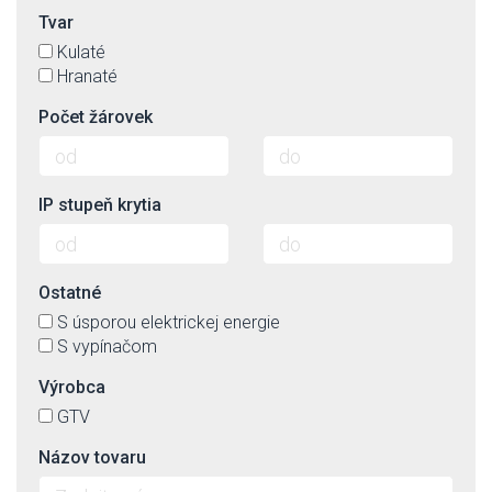
Tvar
Kulaté
Hranaté
Počet žárovek
IP stupeň krytia
Ostatné
S úsporou elektrickej energie
S vypínačom
Výrobca
GTV
Názov tovaru