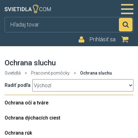
Hľ
Prihlásiť sa
Ochrana sluchu
Svietidlá
>
Pracovné pomôcky
>
Ochrana sluchu
Radiť podľa
Ochrana očí a tváre
Ochrana dýchacích ciest
Ochrana rúk