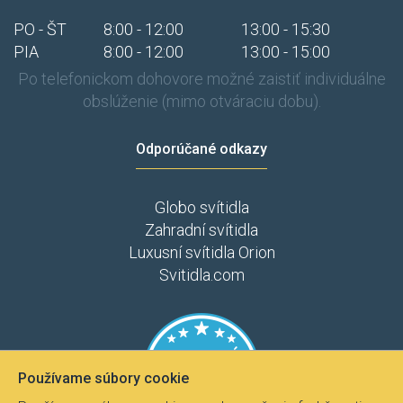
PO - ŠT
8:00 - 12:00
13:00 - 15:30
PIA
8:00 - 12:00
13:00 - 15:00
Po telefonickom dohovore možné zaistiť individuálne
obslúženie (mimo otváraciu dobu).
Odporúčané odkazy
Globo svítidla
Zahradní svítidla
Luxusní svítidla Orion
Svitidla.com
Používame súbory cookie