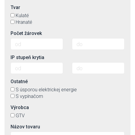
Tvar
Kulaté
Hranaté
Počet žárovek
IP stupeň krytia
Ostatné
S úsporou elektrickej energie
S vypínačom
Výrobca
GTV
Názov tovaru