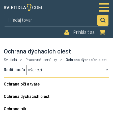
Hľ
Prihlásiť sa
Ochrana dýchacích ciest
Svietidlá
>
Pracovné pomôcky
>
Ochrana dýchacích ciest
Radiť podľa
Ochrana očí a tváre
Ochrana dýchacích ciest
Ochrana rúk