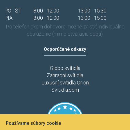
PO - ŠT
8:00 - 12:00
13:00 - 15:30
PIA
8:00 - 12:00
13:00 - 15:00
Po telefonickom dohovore možné zaistiť individuálne
obslúženie (mimo otváraciu dobu).
Odporúčané odkazy
Globo svítidla
Zahradní svítidla
Luxusní svítidla Orion
Svitidla.com
Používame súbory cookie