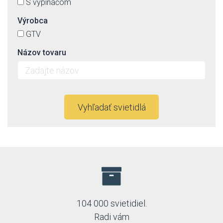
S vypínačom
Výrobca
GTV
Názov tovaru
Vyhľadať svietidlá
104 000 svietidiel.
Radi vám