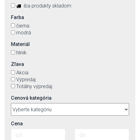
iba produkty skladom
Farba
čierna
modrá
Materiál
hliník
Zľava
Akcia
Výpredaj
Totálny výpredaj
Cenová kategória
Cena