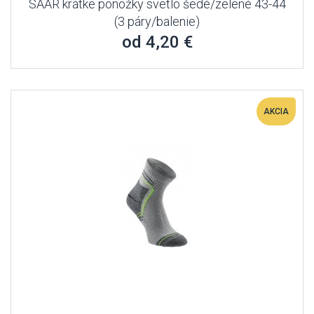
SAAR krátke ponožky svetlo šedé/zelené 43-44
(3 páry/balenie)
od 4,20 €
AKCIA