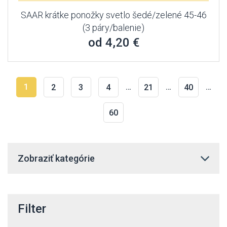
SAAR krátke ponožky svetlo šedé/zelené 45-46
(3 páry/balenie)
od 4,20 €
1
…
…
…
2
3
4
21
40
60
Zobraziť kategórie
Filter