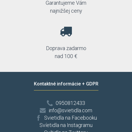
Garantujeme Vám
najnižšej ceny
Doprava zadarmo
nad 100 €
Kontaktné informácie + GDPR
0950812433
info@svietidla.com
Svietidla na Facebooku
Svíetidla na Instagramu