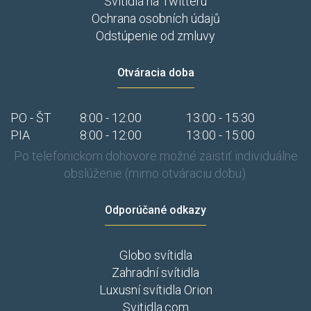
Svítidla na Twitteru
Ochrana osobních údajů
Odstúpenie od zmluvy
Otváracia doba
PO - ŠT
8:00 - 12:00
13:00 - 15:30
PIA
8:00 - 12:00
13:00 - 15:00
Po telefonickom dohovore možné zaistiť individuálne
obslúženie (mimo otváraciu dobu).
Odporúčané odkazy
Globo svítidla
Zahradní svítidla
Luxusní svítidla Orion
Svitidla.com